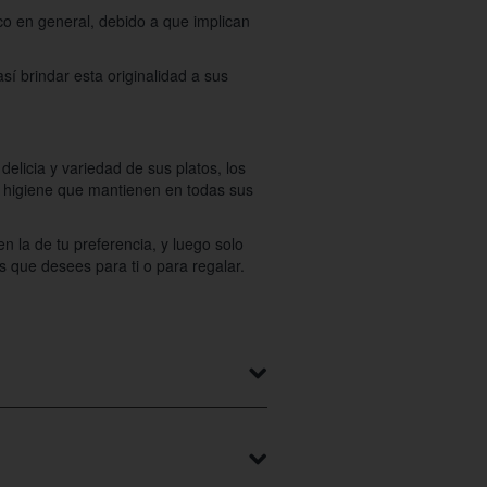
co en general, debido a que implican
í brindar esta originalidad a sus
elicia y variedad de sus platos, los
a higiene que mantienen en todas sus
n la de tu preferencia, y luego solo
s que desees para ti o para regalar.
 tu ciudad y explorar entre los
dad y estilo.