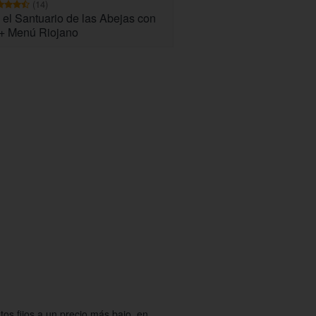
(14)
a el Santuario de las Abejas con
+ Menú Riojano
os fijos a un precio más bajo, en