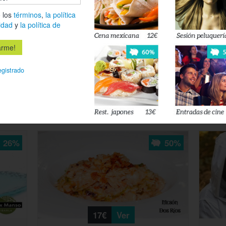
 los
términos
,
la política
idad
y
la política de
21€
Ver
egistrado
4.1
(200)
Delic
Descubre el menú irresistible en Rte.
Rioja
ito!
La Batea (Santillana del Mar)
26%
50%
17€
Ver