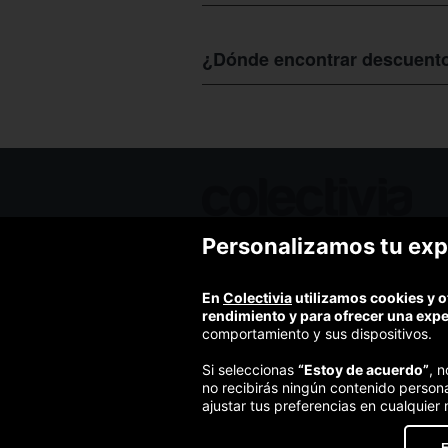
El precio del
menú del día en Santand
con pulpo, pescado o entrecot tiene u
¿Dónde encontrar descuento
queda en solo 13,5€.
Este es solo un ejemplo, de las múltip
Para encontrar los mejores descuento
exploras entre las ofertas que, de es
presupuesto.
Personalizamos tu exp
Ofertas de hoy
Blog
Contacto
En
Colectivia
utilizamos cookies y o
Términos y condiciones
rendimiento y para ofrecer una exp
Política de privacidad y aviso legal
comportamiento y sus dispositivos.
Política de cookies
Si seleccionas
“Estoy de acuerdo”
, 
no recibirás ningún contenido person
ajustar tus preferencias en cualquier