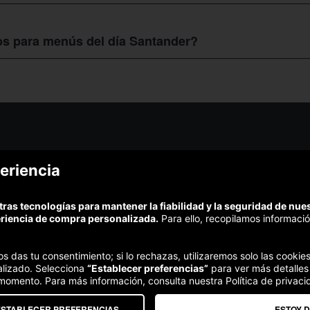
er
, depende del restaurante, así se tiene que en el Restaurante Pulperí
n precio de 35€ por persona, pero por Colectivia te haces acreedor de
s para menús del día Santander?
les ofertas que tiene nuestra web para
s para
menús del día en Santander,
ingresas a la web de Colectivia, se
te menú, te ofrecen los más destacados restaurantes. De seguro que co
¿Podem
eriencia
¿Cómo funciona Colectivia?
Esc
Preguntas frecuentes
Promociona tu negocio
(Te resp
tras tecnologías para mantener la fiabilidad y la seguridad de nu
Trabaja con nosotros
Comp
eriencia de compra personalizada.
Para ello, recopilamos informació
Estudio turismo de verano 2020
Te garant
Síguenos:
nos das tu consentimiento; si lo rechazas, utilizaremos solo las cook
alizado. Selecciona
“Establecer preferencias”
para ver más detalles
 momento. Para más información, consulta nuestra Política de privaci
ESTABLECER PREFERENCIAS
ESTOY 