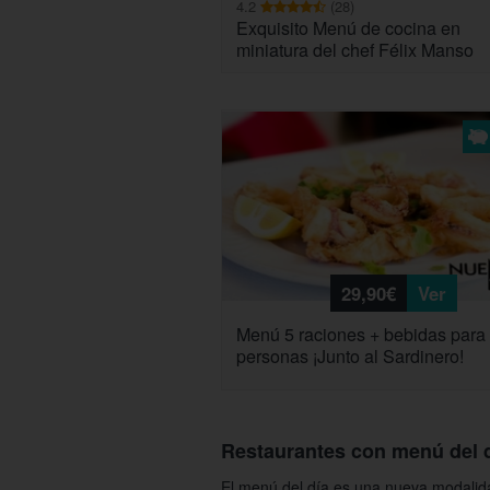
4.2
(28)
Exquisito Menú de cocina en
miniatura del chef Félix Manso
29,90€
Ver
Menú 5 raciones + bebidas para 
personas ¡Junto al Sardinero!
Restaurantes con menú del 
El menú del día es una nueva modalida