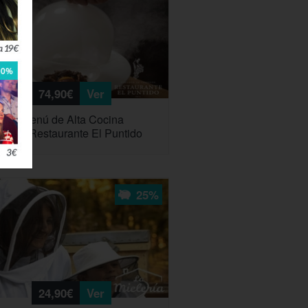
74,90€
Ver
ioso Menú de Alta Cocina
na en Restaurante El Puntido
25%
24,90€
Ver