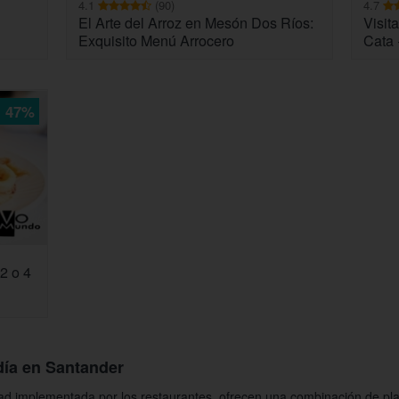
4.1
(90)
4.7
El Arte del Arroz en Mesón Dos Ríos:
Visit
Exquisito Menú Arrocero
Cata 
47%
2 o 4
día en Santander
d implementada por los restaurantes, ofrecen una combinación de plat