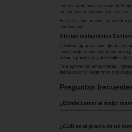
Los restaurantes con terraza en Santan
un ambiente más fresco y al aire libr
Por esta causa, muchos han abierto sus
comensales.
Ofertas restaurantes Santa
Colectivia agrupa a los mejores restau
cuales preparan con ingredientes de p
áreas, a precios muy accesibles con l
Para aprovechar estas ofertas, ingresa
debes asistir al restaurante elegido p
Preguntas frecuente
¿Dónde comer el mejor menú
Para saber dónde comer el mejor
menú
numerosos aliados que contiene, en cua
¿Cuál es el precio de un me