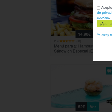
Acepto
de privac
cookies
.
14,90€
Ver
Ya estoy r
2.9
(88)
Menú para 2: Hamburguesas o
Sándwich Especial ¡Elige tu favor
52€
Ver