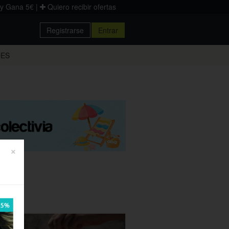
 y Gana 5€
|
Quiero recibir ofertas
Registrarse
Entrar
Donostia
DES
Palencia
Zaragoza
×