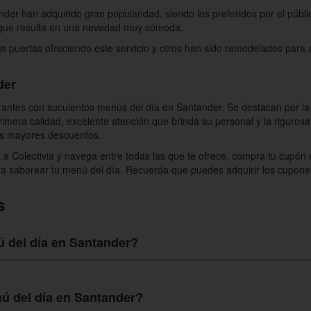
der han adquirido gran popularidad, siendo los preferidos por el públi
e que resulta en una novedad muy cómoda.
 puertas ofreciendo este servicio y otros han sido remodelados para as
nder
rantes con suculentos menús del día en Santander. Se destacan por la d
rimera calidad, excelente atención que brinda su personal y la riguros
os mayores descuentos.
 a Colectivia y navega entre todas las que te ofrece, compra tu cupón e
ara saborear tu menú del día. Recuerda que puedes adquirir los cupone
s
 del día en Santander?
 del día en Santander
, solo necesitas ingresar a nuestra web, escoger
lquiera de ellos podrás degustar el mejor menú del día en su especiali
nú del día en Santander?