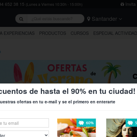
4 652 38 15
Invita
(Lunes a Viernes 10:30h - 15:00h)
Santander
rivacidad
y
la política de cookies
.
Barcelona
Bilbao
Burgos
A EXPERIENCIAS
PRODUCTOS
CURSOS
ESPECIAL ACTIVIDA
Logroño
Madrid
Oviedo
Tarragona
Valencia
Vitoria
a
cuentos de hasta el 90% en tu ciudad!
 del día Santander
uestras ofertas en tu e-mail y se el primero en enterarte
63%
35%