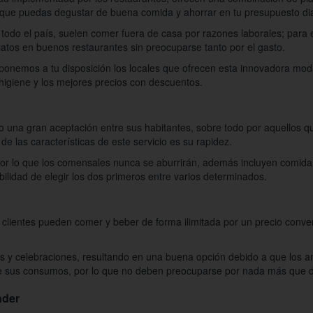
a que puedas degustar de buena comida y ahorrar en tu presupuesto dia
odo el país, suelen comer fuera de casa por razones laborales; para e
latos en buenos restaurantes sin preocuparse tanto por el gasto.
ponemos a tu disposición los locales que ofrecen esta innovadora moda
higiene y los mejores precios con descuentos.
do una gran aceptación entre sus habitantes, sobre todo por aquellos 
de las características de este servicio es su rapidez.
por lo que los comensales nunca se aburrirán, además incluyen comid
ibilidad de elegir los dos primeros entre varios determinados.
 clientes pueden comer y beber de forma ilimitada por un precio conve
tas y celebraciones, resultando en una buena opción debido a que los 
e sus consumos, por lo que no deben preocuparse por nada más que di
nder