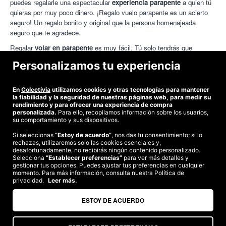
puedes regalarle una espectacular
experiencia parapente
a quien tú
quieras por muy poco dinero. ¡
Regalo vuelo parapente es un acierto
seguro! Un regalo bonito y original que la persona homenajeada
seguro que te agradece.
Regalar
volar en parapente
es muy fácil. Tú solo tendrás que
comprar el cupón de la experiencia que quieras regalar. Por su parte,
Personalizamos tu experiencia
el homenajeado dispondrá de 1 año para canjearlo. Para ello solo
deberá contactar con la empresa que gestiona el
vuelo parapente
Cataluña
y reservar el día en que prefiera realizar la actividad.
En
Colectivia
utilizamos cookies y otras tecnologías para mantener
la fiabilidad y la seguridad de nuestras páginas web, para medir su
rendimiento y para ofrecer una experiencia de compra
personalizada.
Para ello, recopilamos información sobre los usuarios,
su comportamiento y sus dispositivos.
Si seleccionas
“Estoy de acuerdo”
, nos das tu consentimiento; si lo
rechazas, utilizaremos solo las cookies esenciales y,
©2026 Colectivia
desafortunadamente, no recibirás ningún contenido personalizado.
Selecciona
Términos y condiciones
“Establecer preferencias”
|
Política de privacidad
para ver más detalles y
|
Política de cookies
|
gestionar tus opciones. Puedes ajustar tus preferencias en cualquier
Estudio turismo de verano 2020
momento. Para más información, consulta nuestra Política de
privacidad.
Leer más.
Compra segura
Te garantizamos el pago en todas tus compras
ESTOY DE ACUERDO