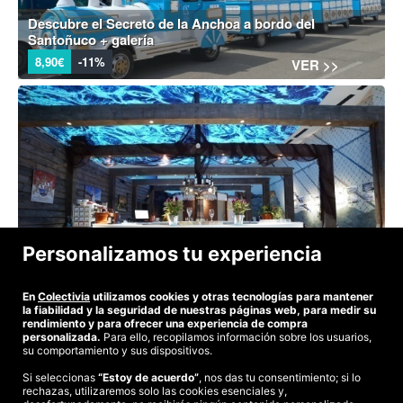
Descubre el Secreto de la Anchoa a bordo del
Santoñuco + galería
8,90€
-11%
VER >>
Personalizamos tu experiencia
Visita a la Galería de la Anchoa y fábrica + pincho y
vino (Santoña)
4.4
(16)
En
Colectivia
utilizamos cookies y otras tecnologías para mantener
la fiabilidad y la seguridad de nuestras páginas web, para medir su
5,30€
-25%
VER >>
rendimiento y para ofrecer una experiencia de compra
personalizada.
Para ello, recopilamos información sobre los usuarios,
su comportamiento y sus dispositivos.
Si seleccionas
“Estoy de acuerdo”
, nos das tu consentimiento; si lo
rechazas, utilizaremos solo las cookies esenciales y,
©2026 Colectivia