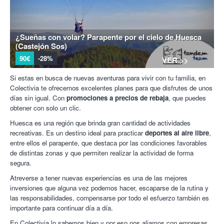
¿Sueñas con volar? Parapente por el cielo de Huesca
(Castejón Sos)
90€
-28%
VER >>
Si estas en busca de nuevas aventuras para vivir con tu familia, en
Colectivia te ofrecemos excelentes planes para que disfrutes de unos
días sin igual. Con
promociones a precios de rebaja
, que puedes
obtener con solo un clic.
Huesca es una región que brinda gran cantidad de actividades
recreativas. Es un destino ideal para practicar
deportes al aire libre
,
entre ellos el parapente, que destaca por las condiciones favorables
de distintas zonas y que permiten realizar la actividad de forma
segura.
Atreverse a tener nuevas experiencias es una de las mejores
inversiones que alguna vez podemos hacer, escaparse de la rutina y
las responsabilidades, compensarse por todo el esfuerzo también es
importante para continuar día a día.
En Colectivia lo sabemos bien y por eso nos aliamos con empresas