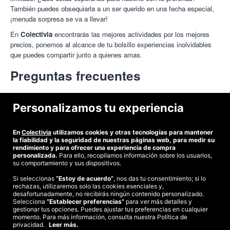
También puedes obsequiarla a un ser querido en una fecha especial,
¡menuda sorpresa se va a llevar!
En
Colectivia
encontrarás las mejores actividades por los mejores
precios, ponemos al alcance de tu bolsillo experiencias inolvidables
que puedes compartir junto a quienes amas.
Preguntas frecuentes
¿Por qué volar en parapente en Huesca?
Personalizamos tu experiencia
Volar en
parapente en Huesca
es una de las experiencias extremas
En
Colectivia
utilizamos cookies y otras tecnologías para mantener
más divertidas, además de contar con un excelente protocolo de
¿Dónde conseguir descuentos para parapente en Huesca?
la fiabilidad y la seguridad de nuestras páginas web, para medir su
seguridad, en La Huesca te encontrarás a manos de profesionales y
rendimiento y para ofrecer una experiencia de compra
personalizada.
Para ello, recopilamos información sobre los usuarios,
una vista privilegiada.
Conseguir
descuentos para parapente en Huesca
es muy sencillo, en
su comportamiento y sus dispositivos.
primer lugar,
ingresa a la página web de Colectivia
, navegar entre
Si seleccionas
“Estoy de acuerdo”
, nos das tu consentimiento; si lo
las ofertas y seleccionar el de tu preferencia, con la compra de
rechazas, utilizaremos solo las cookies esenciales y,
©2026 Colectivia
cupones conseguirás descuentos.
desafortunadamente, no recibirás ningún contenido personalizado.
Selecciona
Términos y condiciones
“Establecer preferencias”
|
Política de privacidad
para ver más detalles y
|
Política de cookies
|
gestionar tus opciones. Puedes ajustar tus preferencias en cualquier
Estudio turismo de verano 2020
momento. Para más información, consulta nuestra Política de
privacidad.
Leer más.