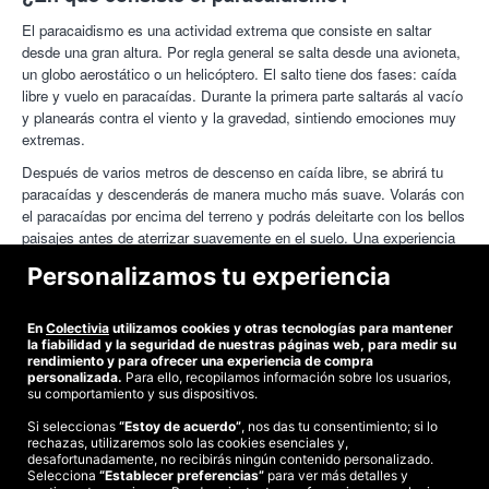
El paracaidismo es una actividad extrema que consiste en saltar
desde una gran altura. Por regla general se salta desde una avioneta,
un globo aerostático o un helicóptero. El salto tiene dos fases: caída
libre y vuelo en paracaídas. Durante la primera parte saltarás al vacío
y planearás contra el viento y la gravedad, sintiendo emociones muy
extremas.
Después de varios metros de descenso en caída libre, se abrirá tu
paracaídas y descenderás de manera mucho más suave. Volarás con
el paracaídas por encima del terreno y podrás deleitarte con los bellos
paisajes antes de aterrizar suavemente en el suelo. Una experiencia
preciosa que no olvidarás nunca. ¡Atrévete a probarla!
Personalizamos tu experiencia
Combina esta experiencia extrema con otras que puedes encontrar en
nuestra sección
Regala experiencias
:
paseo en globo
,
vuelo en
En
Colectivia
utilizamos cookies y otras tecnologías para mantener
avioneta
,
circuito Spa
. Como verás, disponemos de un montón de
la fiabilidad y la seguridad de nuestras páginas web, para medir su
actividades con descuento
que seguro que te gustan. ¡Elige la tuya!
rendimiento y para ofrecer una experiencia de compra
personalizada.
Para ello, recopilamos información sobre los usuarios,
su comportamiento y sus dispositivos.
Si seleccionas
“Estoy de acuerdo”
, nos das tu consentimiento; si lo
rechazas, utilizaremos solo las cookies esenciales y,
©2026 Colectivia
desafortunadamente, no recibirás ningún contenido personalizado.
Selecciona
Términos y condiciones
“Establecer preferencias”
|
Política de privacidad
para ver más detalles y
|
Política de cookies
|