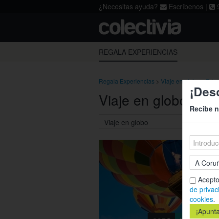
¿Necesitas ayuda?
Escríbenos
|
9
Acepto los
términos
,
la política de p
REGALA EXPERIENCIAS
Regala Experiencias
>
Viaje en globo
>
Tole
¡Des
Viaje en globo Tol
Recibe n
Acepto
de privac
cookies
.