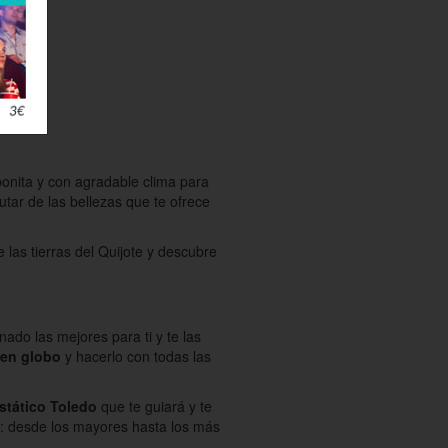
onita y con agradable clima para
rutar de las bellezas que te ofrece
las tierras del Quijote y descubre
nado las mejores para ti y te las
 en globo
y hacerlo con todas las
stático Toledo
que te guiará y te
r: desde los mayores hasta los más