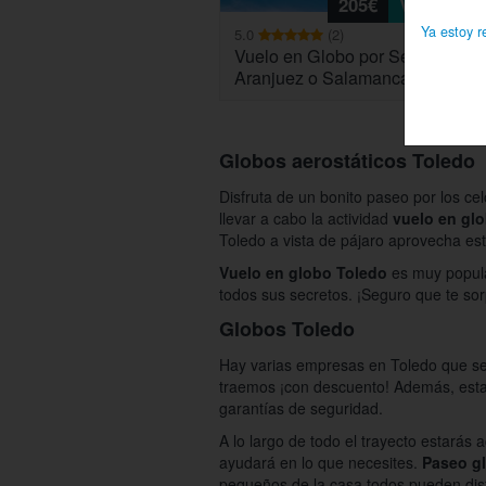
205€
Ver
Ya estoy r
5.0
(2)
Vuelo en Globo por Segovia, To
Aranjuez o Salamanca
Globos aerostáticos Toledo
Disfruta de un bonito paseo por los ce
llevar a cabo la actividad
vuelo en gl
Toledo a vista de pájaro aprovecha es
Vuelo en globo Toledo
es muy popular
todos sus secretos. ¡Seguro que te so
Globos Toledo
Hay varias empresas en Toledo que s
traemos ¡con descuento! Además, estas
garantías de seguridad.
A lo largo de todo el trayecto estará
ayudará en lo que necesites.
Paseo g
pequeños de la casa todos pueden disfr