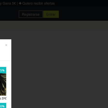
 y Gana 5€
|
Quiero recibir ofertas
Registrarse
Entrar
×