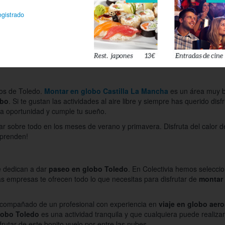
egistrado
ledo,
los de Toledo.
Montar en globo Castilla La Mancha
es un área muy b
obo
. Si te gustan las actividades al aire libre y siempre has querido disf
ta oportunidad y cumple tu sueño.
 sobre todo en los meses de verano y primavera. Disfruta del calor de 
rprenden!
e dedican a dar
paseo en globo Toledo
. En Colectivia hemos seleccio
 empresas te ofrecen todo lo que necesitas para disfrutar de
montar
s acompañado de un profesional con experiencia en
viaje en globo aero
lobo Toledo
es una actividad tranquila y que cualquiera puede realiza
utar de este bonito vuelo por entre las nubes.