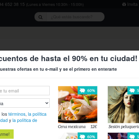
4 652 38 15
Invita
(Lunes a Viernes 10:30h - 15:00h)
rivacidad
y
la política de cookies
.
do
cuentos de hasta el 90% en tu ciudad!
edo
uestras ofertas en tu e-mail y se el primero en enterarte
 los
términos
,
la política
idad
y
la política de