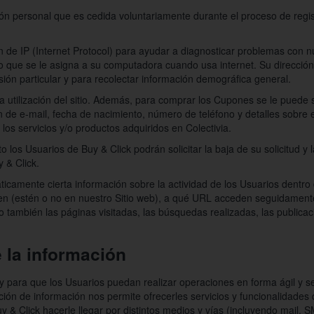
ón personal que es cedida voluntariamente durante el proceso de regis
e IP (Internet Protocol) para ayudar a diagnosticar problemas con nue
o que se le asigna a su computadora cuando usa internet. Su dirección
sión particular y para recolectar información demográfica general.
a utilización del sitio. Además, para comprar los Cupones se le puede so
ión de e-mail, fecha de nacimiento, número de teléfono y detalles sob
los servicios y/o productos adquiridos en Colectivia.
los Usuarios de Buy & Click podrán solicitar la baja de su solicitud y 
 & Click.
camente cierta información sobre la actividad de los Usuarios dentro 
nen (estén o no en nuestro Sitio web), a qué URL acceden seguidamente
también las páginas visitadas, las búsquedas realizadas, las publica
la información
 y para que los Usuarios puedan realizar operaciones en forma ágil y se
ción de información nos permite ofrecerles servicios y funcionalidade
 & Click hacerle llegar por distintos medios y vías (incluyendo mail, 