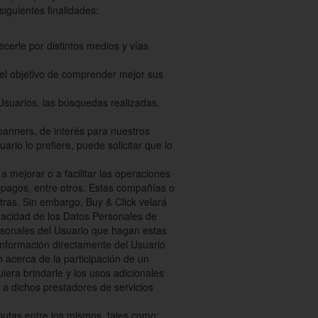
iguientes finalidades:
cerle por distintos medios y vías
 el objetivo de comprender mejor sus
 Usuarios, las búsquedas realizadas,
banners, de interés para nuestros
rio lo prefiere, puede solicitar que lo
mejorar o a facilitar las operaciones
e pagos, entre otros. Estas compañías o
stras. Sin embargo, Buy & Click velará
vacidad de los Datos Personales de
rsonales del Usuario que hagan estas
información directamente del Usuario
n acerca de la participación de un
iera brindarle y los usos adicionales
l a dichos prestadores de servicios
putas entre los mismos, tales como: