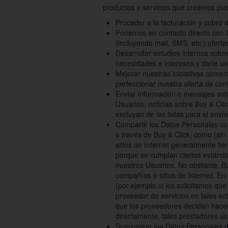
productos y servicios que creemos pue
Proceder a la facturación y cobro 
Ponernos en contacto directo con U
(incluyendo mail, SMS, etc.) oferta
Desarrollar estudios internos sobr
necesidades e intereses y darle un
Mejorar nuestras iniciativas comer
perfeccionar nuestra oferta de con
Enviar información o mensajes sob
Usuarios, noticias sobre Buy & Cli
excluyan de las listas para el enví
Compartir los Datos Personales con
a través de Buy & Click, como (sin
sitios de Internet generalmente tie
porque se cumplan ciertos estánda
nuestros Usuarios. No obstante, B
compañías o sitios de Internet. En
(por ejemplo si les solicitamos que
proveedor de servicios en tales act
que los proveedores decidan hacer. 
directamente, tales prestadores us
Suministrar los Datos Personales d