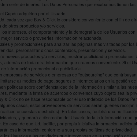
den serle de interés. Los Datos Personales que recabamos tienen las s
del Cupón adquirido por el Usuario.
d. cada vez que Buy & Click lo considere conveniente con el fin de ofre
s de otros productos y/o servicios.
e los intereses, el comportamiento y la demografía de los Usuarios con
 mejor servicio o proveerles información relacionada.
ciales y promocionales para analizar las páginas más visitadas por los
tenidos, personalizar dichos contenidos, presentación y servicios.
re nuevos productos y/o servicios, mostrar publicidad o promociones, 
ck, además de toda otra información que creamos conveniente. Si el Usua
o de información promocional o publicitaria.
 empresas de servicios o empresas de "outsourcing" que contribuyan a 
 limitarse a) medios de pago, seguros o intermediarios en la gestión d
nen políticas sobre confidencialidad de la información similar a las nue
res, mediante la firma de acuerdos o convenios cuyo objeto sea la pri
uy & Click no se hace responsable por el uso indebido de los Datos Pe
 algunos casos, estos proveedores de servicios serán quienes recojan 
 realicen encuestas o estudios). En tales casos, recibirá una notificació
ividades, y quedará a discreción del Usuario toda la información que qu
En caso de que Ud. facilite, por propia iniciativa información adiciona
arán esa información conforme a sus propias políticas de privacidad.
e los Usuarios a las entidades que intervengan en la resolución de dis