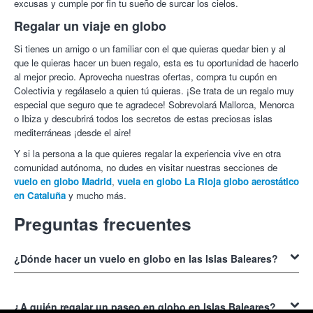
excusas y cumple por fin tu sueño de surcar los cielos.
Regalar un viaje en globo
Si tienes un amigo o un familiar con el que quieras quedar bien y al
que le quieras hacer un buen regalo, esta es tu oportunidad de hacerlo
al mejor precio. Aprovecha nuestras ofertas, compra tu cupón en
Colectivia y regálaselo a quien tú quieras. ¡Se trata de un regalo muy
especial que seguro que te agradece! Sobrevolará Mallorca, Menorca
o Ibiza y descubrirá todos los secretos de estas preciosas islas
mediterráneas ¡desde el aire!
Y si la persona a la que quieres regalar la experiencia vive en otra
comunidad autónoma, no dudes en visitar nuestras secciones de
vuelo en globo Madrid
,
vuela en globo La Rioja
globo aerostático
en Cataluña
y mucho más.
Preguntas frecuentes
¿Dónde hacer un vuelo en globo en las Islas Baleares?
Cualquier isla de las Baleares es buena para dar un
paseo en globo
pero las más populares para esta actividad son las islas de Mallorca e
¿A quién regalar un paseo en globo en Islas Baleares?