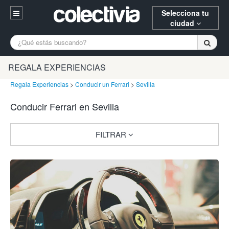
Selecciona tu
ciudad
Entrar
A Coruña
Alicante
Barcelona
REGALA EXPERIENCIAS
Registrarse
Bilbao
Burgos
Donostia
Regala Experiencias
>
Conducir un Ferrari
>
Sevilla
94 652 38 15 (L-V 10:30-15:00)
Conducir Ferrari en Sevilla
Gijón
Huesca
Logroño
¿Necesitas ayuda? Escríbenos
Madrid
Oviedo
Palencia
FILTRAR
Pamplona
Santander
Tarragona
Valencia
Vitoria
Zaragoza