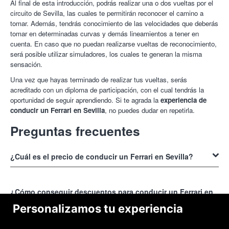
Al final de esta introducción, podrás realizar una o dos vueltas por el
circuito de Sevilla, las cuales te permitirán reconocer el camino a
tomar. Además, tendrás conocimiento de las velocidades que deberás
tomar en determinadas curvas y demás lineamientos a tener en
cuenta. En caso que no puedan realizarse vueltas de reconocimiento,
será posible utilizar simuladores, los cuales te generan la misma
sensación.
Una vez que hayas terminado de realizar tus vueltas, serás
acreditado con un diploma de participación, con el cual tendrás la
oportunidad de seguir aprendiendo. Si te agrada la
experiencia de
conducir un Ferrari en Sevilla
, no puedes dudar en repetirla.
Preguntas frecuentes
¿Cuál es el precio de conducir un Ferrari en Sevilla?
El precio de
conducir un Ferrari en Sevilla
ronda los 150 euros. En
webs como Colectivia tienes ofertas que te permiten realizar esta
¿Cómo conseguir descuentos para conducir un Ferrari en
actividad desde tan solo 39 euros. ¡Un precio de locura!
Sevilla?
Personalizamos tu experiencia
La mejor opción para conseguir el precio más bajo para
conducir un