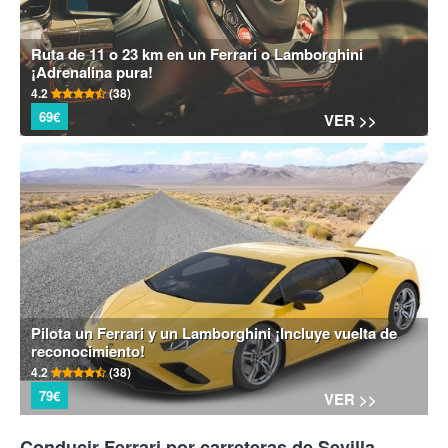
Ruta de 11 o 23 km en un Ferrari o Lamborghini
¡Adrenalina pura!
4.2
(38)
69€
VER >>
Pilota un Ferrari y un Lamborghini ¡Incluye vuelta de
reconocimiento!
4.2
(38)
79€
VER >>
Conducir Ferrari por carreteras de Sevilla