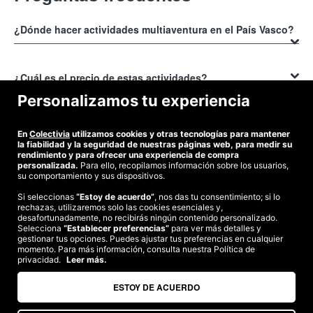
¿Dónde hacer actividades multiaventura en el País Vasco?
Para saber
dónde hacer actividades multiaventuras en el País Vasco
ingresa a la página web Colectivia, ya que gracias a su asociación
¿Cuál es el precio de estas actividades?
con diversas empresas que prestan esos servicios, te puede ofrecer
Personalizamos tu experiencia
un amplio abanico de posibilidades entre los que vas a encontrar tus
El precio de realizar
actividades multiaventuras en el País Vasco
deportes favoritos o algún otro que desees probar.
normalmente es de 15€, sin embargo, si adquieres tu cupón en
¿Cómo conseguir descuentos para actividades
En
Colectivia
utilizamos cookies y otras tecnologías para mantener
Colectivia te van a dar un descuento del 28%, por lo que solo vas a
multiaventura en el País Vasco?
la fiabilidad y la seguridad de nuestras páginas web, para medir su
pagar 10,90€ por disfrutar durante todo un día de las diferentes
rendimiento y para ofrecer una experiencia de compra
personalizada.
Para ello, recopilamos información sobre los usuarios,
actividades de un parque multiaventura con parking gratis. Visita
Si estas interesado en conseguir
descuentos para actividades
su comportamiento y sus dispositivos.
nuestra web para ver otras ofertas.
multiaventura en el País Vasco
lo único que debes hacer es entrar
Si seleccionas
“Estoy de acuerdo”
, nos das tu consentimiento; si lo
a https://www.colectivia.com,
buscar la categoría regalos sub-
rechazas, utilizaremos solo las cookies esenciales y,
©2026 Colectivia
categoría multiaventuras y de inmediato se desplegarán diversas
desafortunadamente, no recibirás ningún contenido personalizado.
ofertas para que escojas la que te resulte mas divertida.
Selecciona
Términos y condiciones
“Establecer preferencias”
|
Política de privacidad
para ver más detalles y
|
Política de cookies
|
gestionar tus opciones. Puedes ajustar tus preferencias en cualquier
Estudio turismo de verano 2020
momento. Para más información, consulta nuestra Política de
privacidad.
Leer más.
Compra segura
Te garantizamos el pago en todas tus compras
ESTOY DE ACUERDO