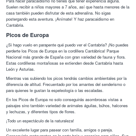
Para hacer paracaidismo no tienes que tener experiencia alguna.
Suelen recibir a niños mayores a 7 años, así que hasta menores de la
casa también pueden disfrutar de esta adrenalina. No sigas
postergando esta aventura. ¡Anímate! Y haz paracaidismo en
Cantabria.
Picos de Europa
¿Si hago vuelo en parapente qué puedo ver el Cantabria? ¡No puedes
perderte los Picos de Europa en la cordillera Cantábrica! Parque
Nacional más grande de España con gran variedad de fauna y flora.
Estas cordilleras montañosas se extienden desde Cantabria hasta
León y Asturias.
Mientras vas subiendo los picos tendrás cambios ambientales por la
diferencia de altitud. Frecuentado por los amantes del senderismo o
para quienes le gustan la espeleología o las escaladas.
En los Picos de Europa no solo conseguirás asombrosas vistas a
paisajes sino también variedad de animales águilas, búhos, halcones
y lechuzas, y diferentes tipos de flores.
¡Todo un espectáculo de la naturaleza!
Un excelente lugar para pasear con familia, amigos o pareja.
Conseguirás restaurantes en la parte baja y espacios para niños. Sus