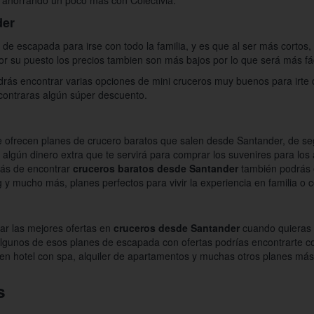
ás ahorrando un poco más con Colectivia.
der
 de escapada para irse con todo la familia, y es que al ser más cortos,
por su puesto los precios tambien son más bajos por lo que será más fác
rás encontrar varias opciones de mini cruceros muy buenos para irte d
ncontraras algún súper descuento.
 ofrecen planes de crucero baratos que salen desde Santander, de se
algún dinero extra que te servirá para comprar los suvenires para los 
más de encontrar
cruceros baratos desde Santander
también podrás 
y mucho más, planes perfectos para vivir la experiencia en familia o c
ar las mejores ofertas en
cruceros desde Santander
cuando quieras 
e algunos de esos planes de escapada con ofertas podrías encontrarte c
en hotel con spa, alquiler de apartamentos y muchas otros planes má
s