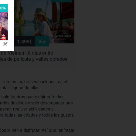
1.399€
Ver
 de Vietnam: 8 días entre
jes de película y valles dorados
ir en tus mejores vacaciones, es el
ontar alguna de ellas.
 solo tendrás que elegir entre las
 varios destinos y solo desempacar una
asear, realizar actividades y
ara todas las edades y todos los gustos,
os lo van a disfrutar. Así que, anímate