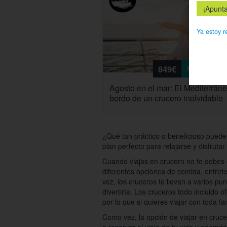
Ya estoy r
849€
Ver
Agosto en el mar: El Mediterrán
bordo de un crucero inolvidable
¿Qué tan práctico o beneficioso puede
plan perfecto para relajarse y disfruta
Cuando viajas en crucero no te debes es
diferentes opciones de comida, entrete
vez, los cruceros te llevan a varios pu
divertirte. Los cruceros todo incluido 
por lo que si quieres viajar con toda fa
Como vez, la opción de viajar en crucer