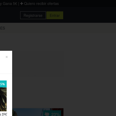
 y Gana 5€
|
Quiero recibir ofertas
Registrarse
Entrar
Donostia
DES
Palencia
Zaragoza
×
23%