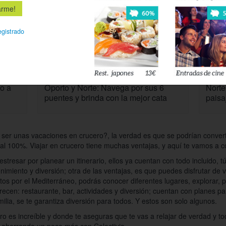
egistrado
489€
Ver
eo a
Oporto y Norte: Navega por sus 6
Norte
puentes y brinda con la mejor cata
paisa
 ser unas vacaciones en crucero?, la verdad es que se podrían convert
r al 100%. Viajar en crucero tiene muchas ventajas, y aquí te vamos a c
tresar por planear un itinerario, ellos ya cuentan con todo incluido, tú
nimiento y diversión; otra de las ventajas, es que puedes disfrutar de
ntos por el Mediterráneo, podrás conocer diferentes lugares, explorar, p
ofrecen: restaurante, bar, actividades y diversión; cuentan con planes p
milia, se te garantiza diversión para todos. Y estos son solo algunos.
o es increíble y donde te aseguras que te vas a relajar de verdad y tod