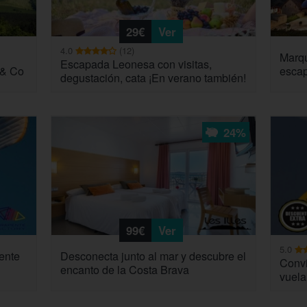
29€
Ver
4.0
(12)
Marqu
Escapada Leonesa con visitas,
 & Co
escap
degustación, cata ¡En verano también!
24%
99€
Ver
5.0
ente
Desconecta junto al mar y descubre el
Convi
encanto de la Costa Brava
vuela