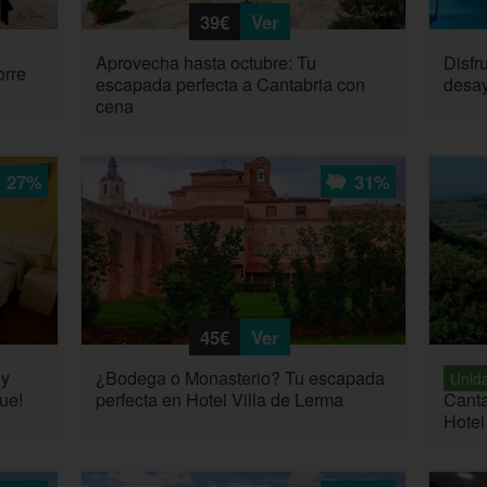
39€
Ver
Aprovecha hasta octubre: Tu
Disfr
orre
escapada perfecta a Cantabria con
desay
cena
27%
31%
45€
Ver
 y
¿Bodega o Monasterio? Tu escapada
Unida
ue!
perfecta en Hotel Villa de Lerma
Canta
Hotel