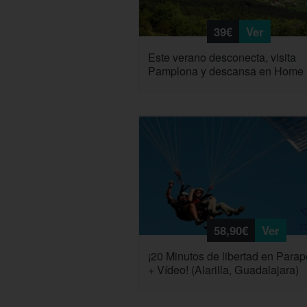
39€
Ver
Este verano desconecta, visita
Pamplona y descansa en Home
58,90€
Ver
¡20 Minutos de libertad en Parap
+ Vídeo! (Alarilla, Guadalajara)