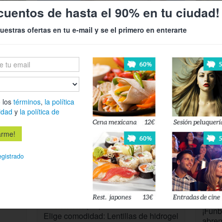
cuentos de hasta el 90% en tu ciudad!
uestras ofertas en tu e-mail y se el primero en enterarte
35€
Ver
ada
¡Vive el Verano en Navarra! Escapada
¡Gali
con Encanto con desayuno
Encan
 los
términos
,
la política
idad
y
la política de
71%
33%
egistrado
39€
Ver
4.1
(336)
¡Funb
Elige comodidad: Lentillas de hidrogel
abren