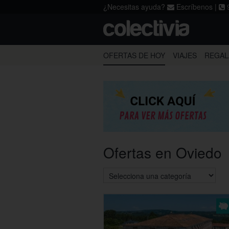
¿Necesitas ayuda?
Escríbenos
|
9
Acepto los
términos
,
la política de p
A Coruña
Alicante
OFERTAS DE HOY
VIAJES
REGAL
Gijón
Huesca
Pamplona
Santander
Ofertas en Oviedo