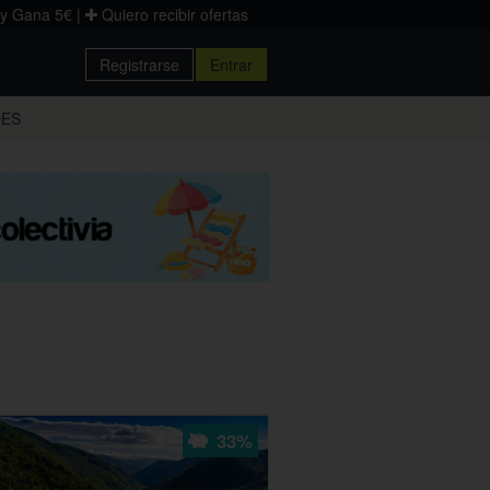
 y Gana 5€
|
Quiero recibir ofertas
Registrarse
Entrar
Donostia
DES
Palencia
Zaragoza
33%