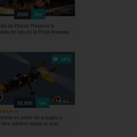
250€
Ver
és de Riscal: Reserva tu
ada de lujo en la Rioja Alavesa
34%
39,90€
Ver
(1)
értete en piloto de autogiro y
 libre ¡Madrid desde el aire!