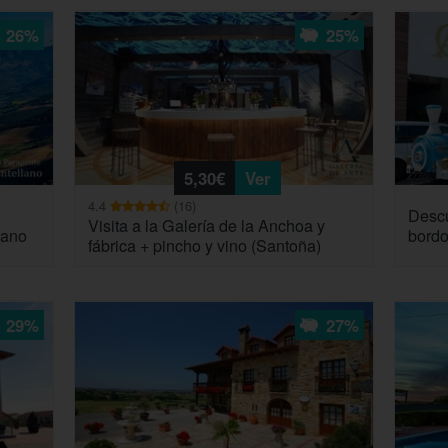
26%
25%
5,30€
Ver
4.4
(16)
Descu
Visita a la Galería de la Anchoa y
lano
bordo
fábrica + pincho y vino (Santoña)
29%
27%