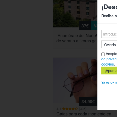
¡Des
Recibe n
37€
Ver
¡Enamórate del Norte! Tu escap
de verano a tierras gallegas
Acepto
de privac
cookies
.
Ya estoy r
34,90€
Ver
4.1
(336)
Gafas para cada momento en