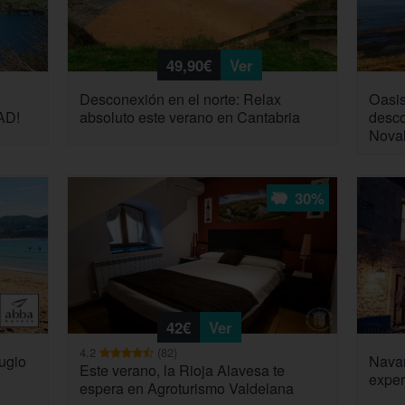
49,90€
Ver
Desconexión en el norte: Relax
Oasis
AD!
absoluto este verano en Cantabria
desco
Nova
30%
42€
Ver
4.2
(82)
ugio
Navar
Este verano, la Rioja Alavesa te
exper
espera en Agroturismo Valdelana