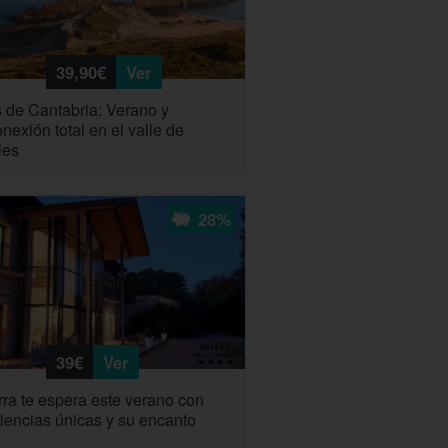
39,90€
Ver
 de Cantabria: Verano y
nexión total en el valle de
les
28%
39€
Ver
ra te espera este verano con
iencias únicas y su encanto