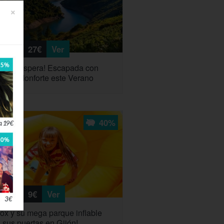
×
27€
Ver
cia te Espera! Escapada con
to a Monforte este Verano
40%
9€
Ver
ox y su mega parque inflable
 sus puertas en Gijón!