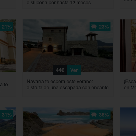
o silicona por hasta 12 meses
21%
23%
44€
Ver
Navarra te espera este verano:
¡Escá
a te
disfruta de una escapada con encanto
en Mo
s
31%
36%