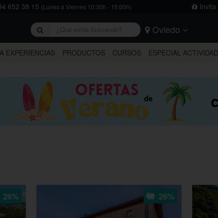
4 652 38 15
Invita
(Lunes a Viernes 10:30h - 15:00h)
Oviedo
rivacidad
y
la política de cookies
.
Barcelona
Bilbao
Burgos
A EXPERIENCIAS
PRODUCTOS
CURSOS
ESPECIAL ACTIVIDA
Logroño
Madrid
Oviedo
Tarragona
Valencia
Vitoria
26%
26%