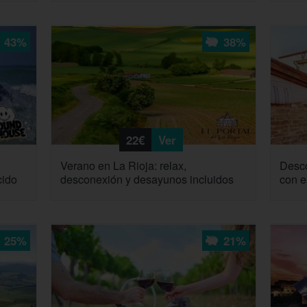
43%
38%
22€
Ver
Verano en La Rioja: relax,
Desco
cido
desconexión y desayunos incluidos
con e
25%
21%