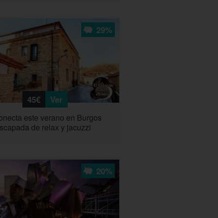
29%
45€
Ver
necta este verano en Burgos
scapada de relax y jacuzzi
20%