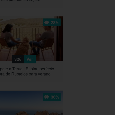
28%
32€
Ver
pate a Teruel! El plan perfecto
ra de Rubielos para verano
36%