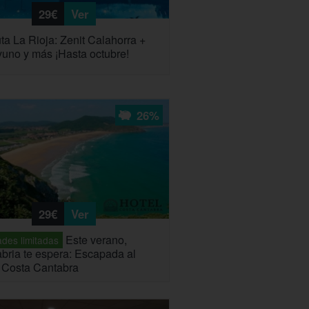
29€
Ver
uta La Rioja: Zenit Calahorra +
uno y más ¡Hasta octubre!
26%
29€
Ver
Este verano,
des limitadas
bria te espera: Escapada al
 Costa Cantabra