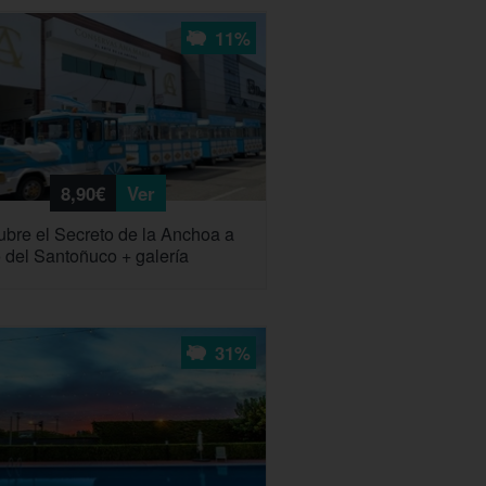
11%
8,90€
Ver
bre el Secreto de la Anchoa a
 del Santoñuco + galería
31%