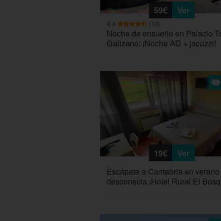
59€
Ver
4.4
(12)
Noche de ensueño en Palacio T
Galizano: ¡Noche AD + jacuzzi!
19€
Ver
Escápate a Cantabria en verano
desconecta ¡Hotel Rural El Bosq