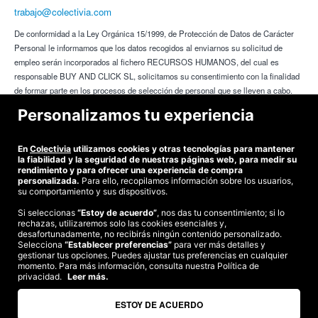
trabajo@colectivia.com
De conformidad a la Ley Orgánica 15/1999, de Protección de Datos de Carácter
Personal le informamos que los datos recogidos al enviarnos su solicitud de
empleo serán incorporados al fichero RECURSOS HUMANOS, del cual es
responsable BUY AND CLICK SL, solicitamos su consentimiento con la finalidad
de formar parte en los procesos de selección de personal que se lleven a cabo.
En el caso de producirse alguna modificación de sus datos, pedimos nos lo
Personalizamos tu experiencia
comunique debidamente por escrito con la finalidad de mantener su solicitud
actualizada. Podrá ejercer sus derechos de acceso, rectificación, cancelación y
En
Colectivia
utilizamos cookies y otras tecnologías para mantener
oposición, en los terminos que establece la Ley, a la dirección: Avda. Ribera de
la fiabilidad y la seguridad de nuestras páginas web, para medir su
Axpe 11, 2D - 202. 48950 - Erandio - Bizkaia
rendimiento y para ofrecer una experiencia de compra
personalizada.
Para ello, recopilamos información sobre los usuarios,
su comportamiento y sus dispositivos.
Si seleccionas
“Estoy de acuerdo”
, nos das tu consentimiento; si lo
rechazas, utilizaremos solo las cookies esenciales y,
©2026 Colectivia
desafortunadamente, no recibirás ningún contenido personalizado.
Selecciona
Términos y condiciones
“Establecer preferencias”
|
Política de privacidad
para ver más detalles y
|
Política de cookies
|
gestionar tus opciones. Puedes ajustar tus preferencias en cualquier
Estudio turismo de verano 2020
momento. Para más información, consulta nuestra Política de
privacidad.
Leer más.
Compra segura
Te garantizamos el pago en todas tus compras
ESTOY DE ACUERDO