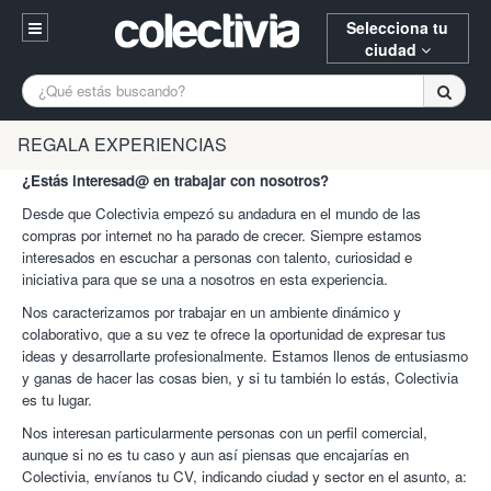
Selecciona tu
ciudad
Entrar
A Coruña
Alicante
Barcelona
REGALA EXPERIENCIAS
Registrarse
¿Estás interesad@ en trabajar con nosotros?
Bilbao
Burgos
Donostia
94 652 38 15 (L-V 10:30-15:00)
Desde que Colectivia empezó su andadura en el mundo de las
Gijón
Huesca
Logroño
compras por internet no ha parado de crecer. Siempre estamos
¿Necesitas ayuda? Escríbenos
interesados en escuchar a personas con talento, curiosidad e
Madrid
Oviedo
Palencia
iniciativa para que se una a nosotros en esta experiencia.
Nos caracterizamos por trabajar en un ambiente dinámico y
Pamplona
Santander
Tarragona
colaborativo, que a su vez te ofrece la oportunidad de expresar tus
ideas y desarrollarte profesionalmente. Estamos llenos de entusiasmo
Valencia
Vitoria
Zaragoza
y ganas de hacer las cosas bien, y si tu también lo estás, Colectivia
es tu lugar.
Nos interesan particularmente personas con un perfil comercial,
aunque si no es tu caso y aun así piensas que encajarías en
Colectivia, envíanos tu CV, indicando ciudad y sector en el asunto, a: