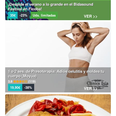
¡Despide el verano a lo grande en el Bidasound
Festival en Ficoba!
35€
-23%
Uds. limitadas
VER >>
1 o 2 ses. de Presoterapia: Adiós celulitis y moldea tu
cuerpo (Moyua)
3.8
(119)
19,90€
-38%
VER >>