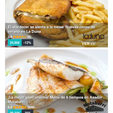
El atardecer se sienta a la mesa: Nuevas cenas de
verano en La Duna
3.8
(6)
24,90€
-12%
VER >>
¡La mejor gastronomía! Menú de 6 tiempos en Asador
Motabarri
4.4
(200)
29,10€
-36%