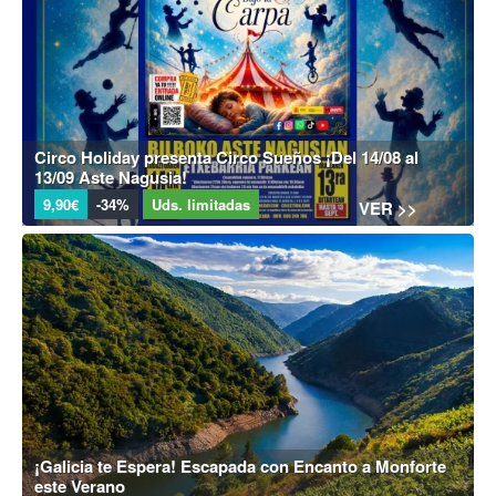
Circo Holiday presenta Circo Sueños ¡Del 14/08 al
13/09 Aste Nagusia!
9,90€
-34%
Uds. limitadas
VER >>
¡Galicia te Espera! Escapada con Encanto a Monforte
este Verano