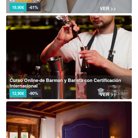
4.5
(14)
19,90€
-61%
VER >>
Curso Online de Barman y Barista con Certificación
Internacional
12,90€
-90%
VER >>