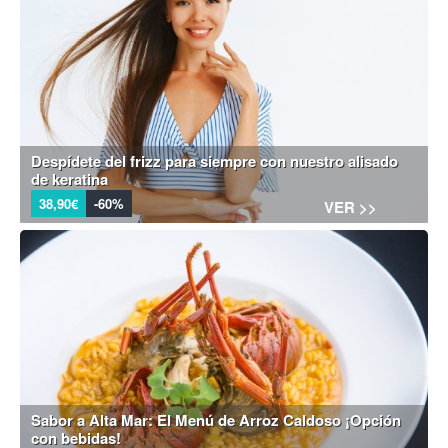
Despídete del frizz para siempre con nuestro alisado
de keratina
38,90€
-60%
VER >>
Sabor a Alta Mar: El Menú de Arroz Caldoso ¡Opción
con bebidas!