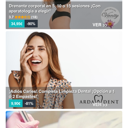
Drenante corporal en 5, 10 o 15 sesiones ¡Con
aparatología a elegir!
3.7
(18)
34,95€
-90%
VER >>
¡Adiós Caries! Completa Limpieza Dental ¡Opción a 1
o 2 Empastes!
9,90€
-81%
VER >>