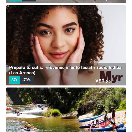
Prepara tu cutis: rejuvenecimiento facial + radio Indiba
(Las Arenas)
37€
-70%
VER >>