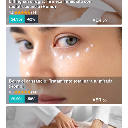
Lifting sin cirugía: Firmeza inmediata con
radiofrecuencia (Romo)
4.5
(14)
24,95€
-62%
VER >>
Borra el cansancio: Tratamiento total para tu mirada
(Romo)
4.5
(14)
29,90€
-58%
VER >>