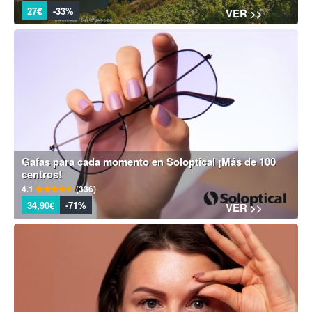
27€
-33%
VER >>
Gafas para cada momento en Soloptical ¡Más de 100
centros!
4.1
(336)
34,90€
-71%
VER >>