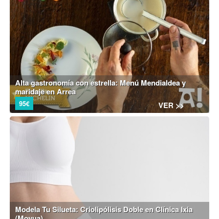
Alta gastronomía con estrella: Menú Mendialdea y
maridaje en Arrea
95€
VER >>
Modela Tu Silueta: Criolipólisis Doble en Clínica Ixia
(Moyua)