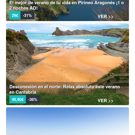
El mejor de verano de tu vida en Pirineo Aragonés ¡1 o
2 noches AD!
29€
-31%
VER >>
Desconexión en el norte: Relax absoluto este verano
en Cantabria
49,90€
-36%
VER >>