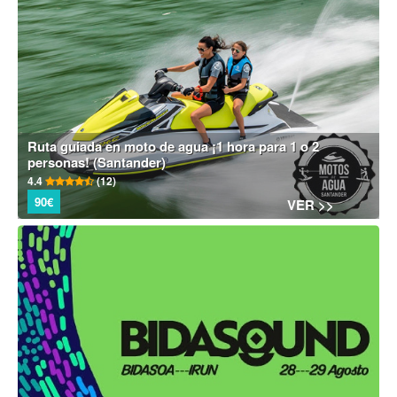
Ruta guiada en moto de agua ¡1 hora para 1 o 2
personas! (Santander)
4.4
(12)
90€
VER >>