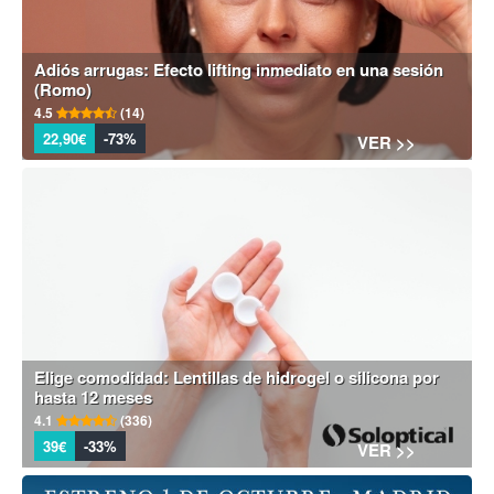
Adiós arrugas: Efecto lifting inmediato en una sesión
(Romo)
4.5
(14)
22,90€
-73%
VER >>
Elige comodidad: Lentillas de hidrogel o silicona por
hasta 12 meses
4.1
(336)
39€
-33%
VER >>