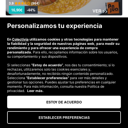
3.9
(964)
16,90€
-44%
VER >>
Personalizamos tu experiencia
En
Colectivia
utilizamos cookies y otras tecnologías para mantener
la fiabilidad y la seguridad de nuestras páginas web, para medir su
rendimiento y para ofrecer una experiencia de compra
personalizada.
Para ello, recopilamos información sobre los usuarios,
su comportamiento y sus dispositivos.
Si seleccionas
“Estoy de acuerdo”
, nos das tu consentimiento; si lo
rechazas, utilizaremos solo las cookies esenciales y,
desafortunadamente, no recibirás ningún contenido personalizado.
Siente el alivio real: Nueva consulta de Osteopatía
Selecciona
“Establecer preferencias”
para ver más detalles y
especializada
gestionar tus opciones. Puedes ajustar tus preferencias en cualquier
momento. Para más información, consulta nuestra Política de
26,95€
-47%
VER >>
privacidad.
Leer más.
ESTOY DE ACUERDO
ESTABLECER PREFERENCIAS