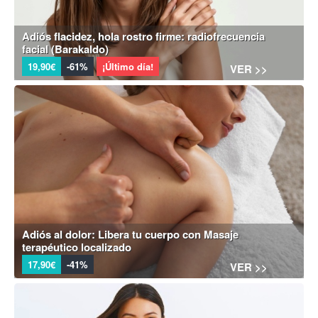
Adiós flacidez, hola rostro firme: radiofrecuencia
facial (Barakaldo)
19,90€
-61%
¡Último día!
VER >>
Adiós al dolor: Libera tu cuerpo con Masaje
terapéutico localizado
17,90€
-41%
VER >>