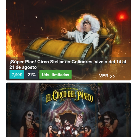
¡Súper Plan! Circo Stellar en Colindres, vívelo del 14 al
21 de agosto
7,90€
-21%
Uds. limitadas
VER >>