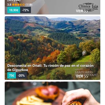
3.8
(119)
19,90€
-72%
VER >>
Desconecta en Oñati: Tu rincón de paz en el corazón
de Gipuzkoa
75€
-20%
VER >>