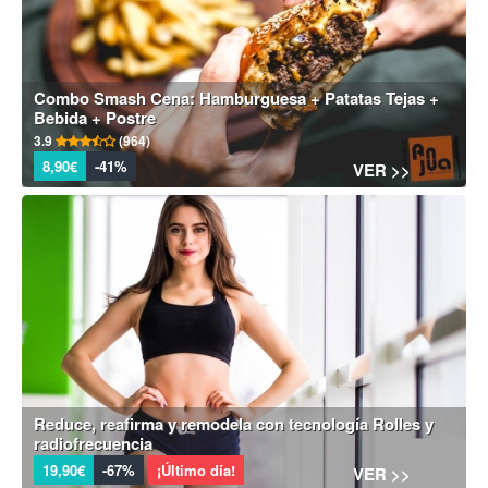
Combo Smash Cena: Hamburguesa + Patatas Tejas +
Bebida + Postre
3.9
(964)
8,90€
-41%
VER >>
Reduce, reafirma y remodela con tecnología Rolles y
radiofrecuencia
19,90€
-67%
¡Último día!
VER >>