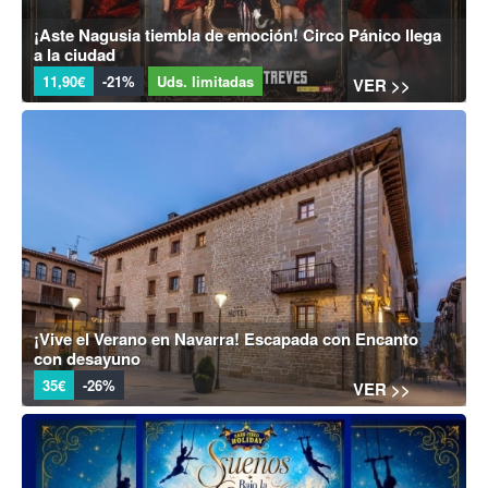
¡Aste Nagusia tiembla de emoción! Circo Pánico llega
a la ciudad
11,90€
-21%
Uds. limitadas
VER >>
¡Vive el Verano en Navarra! Escapada con Encanto
con desayuno
35€
-26%
VER >>