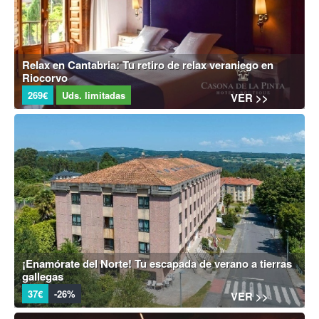
Relax en Cantabria: Tu retiro de relax veraniego en
Riocorvo
269€
Uds. limitadas
VER >>
¡Enamórate del Norte! Tu escapada de verano a tierras
gallegas
37€
-26%
VER >>