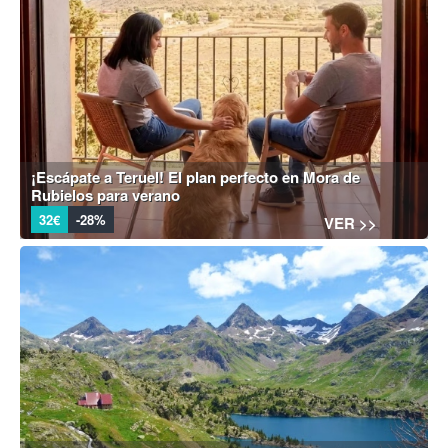
¡Escápate a Teruel! El plan perfecto en Mora de
Rubielos para verano
32€
-28%
VER >>