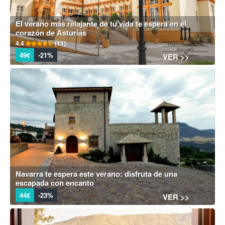
El verano más relajante de tu vida te espera en el
corazón de Asturias
4.4
(11)
49€
-21%
VER >>
Navarra te espera este verano: disfruta de una
escapada con encanto
44€
-23%
VER >>