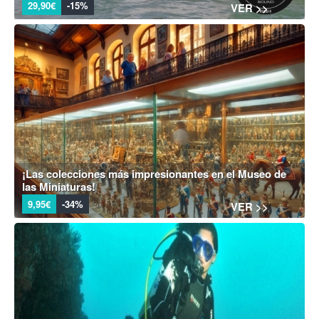
29,90€
-15%
VER >>
¡Las colecciones más impresionantes en el Museo de
las Miniaturas!
9,95€
-34%
VER >>