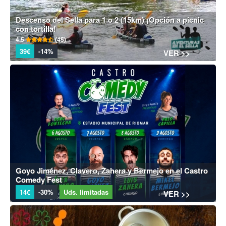
Descenso del Sella para 1 o 2 (15km) ¡Opción a picnic
con tortilla!
4.5
(45)
39€
-14%
VER >>
Goyo Jiménez, Clavero, Zahera y Bermejo en el Castro
Comedy Fest
14€
-30%
Uds. limitadas
VER >>