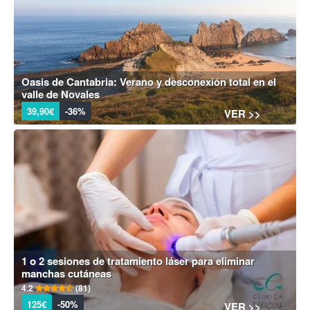
Oasis de Cantabria: Verano y desconexión total en el
valle de Novales
39,90€
-36%
VER >>
1 o 2 sesiones de tratamiento láser para eliminar
manchas cutáneas
4.2
(81)
125€
-50%
VER >>