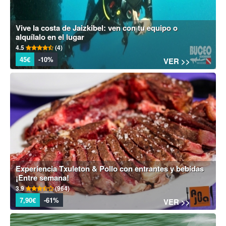
Vive la costa de Jaizkibel: ven con tu equipo o
alquílalo en el lugar
4.5
(4)
45€
-10%
VER >>
Experiencia Txuleton & Pollo con entrantes y bebidas
¡Entre semana!
3.9
(964)
7,90€
-61%
VER >>