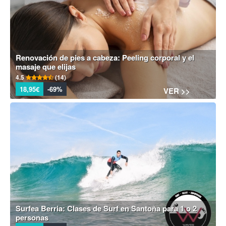
Renovación de pies a cabeza: Peeling corporal y el
masaje que elijas
4.5
(14)
18,95€
-69%
VER >>
Surfea Berria: Clases de Surf en Santoña para 1 o 2
personas