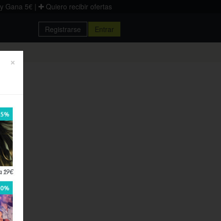
 y Gana 5€
|
Quiero recibir ofertas
Registrarse
Entrar
×