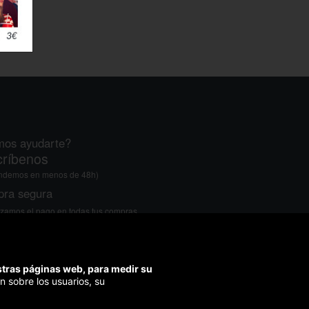
os ayudarte?
ríbenos
ondemos en menos de 48h)
ra segura
izamos el pago en todas tus compras
estras páginas web, para medir su
n sobre los usuarios, su