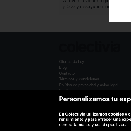
Atrévete a volar en globo por Sev
¡Cava y desayuno marismeño!
Ofertas de hoy
Blog
Contacto
Términos y condiciones
Política de privacidad y aviso legal
Política de cookies
Personalizamos tu exp
En
Colectivia
utilizamos cookies y o
rendimiento y para ofrecer una exp
comportamiento y sus dispositivos.