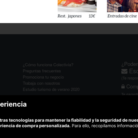
illa
¿Podem
¿Cómo funciona Colectivia?
Esc
Preguntas frecuentes
Promociona tu negocio
(Te resp
Trabaja con nosotros
Comp
Estudio turismo de verano 2020
Te garant
Síguenos:
eriencia
tras tecnologías para mantener la fiabilidad y la seguridad de nu
eriencia de compra personalizada.
Para ello, recopilamos informació
Somos agencia de viajes. CIE: 2313