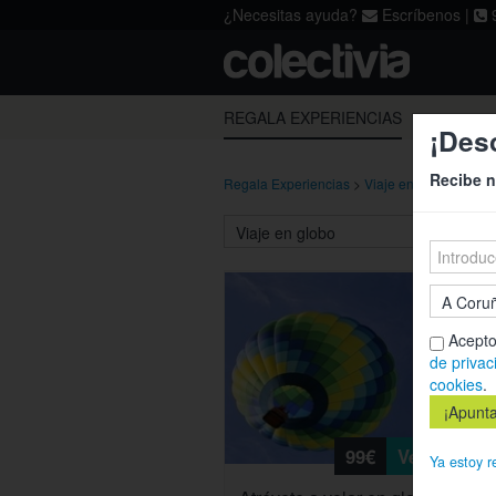
¿Necesitas ayuda?
Escríbenos
|
9
Acepto los
términos
,
la política de p
REGALA EXPERIENCIAS
¡Des
Recibe n
Regala Experiencias
>
Viaje en globo
>
Sevil
Acepto
de privac
cookies
.
99€
Ver
Ya estoy r