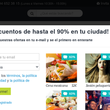
4 652 38 15
Invita
(Lunes a Viernes 10:30h - 15:00h)
rivacidad
y
la política de cookies
.
cuentos de hasta el 90% en tu ciudad!
uestras ofertas en tu e-mail y se el primero en enterarte
la
 los
términos
,
la política
idad
y
la política de
egistrado