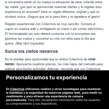
le encantaría sentir en su cuerpo la sensación de estar volando entre
las nubes ¿por qué no aprovechas nuestras ofertas y le regalas esta
experiencia en avioneta? Será un regalo diferente, original y que no
olvidará nunca. ¡Seguro que se lo pasa bien y te agradece el gesto!
Regalar experiencias con Colectivia es muy sencillo. Compra el
cupón en nuestra web y entrégaselo en mano o por correo electrónico.
El homenajeado tan solo deberá contactar con la emmpresa que
gestione los vuelos y concertar su cita con ellos para el día que
quiera. ¡Más fácil imposible!
Surca los cielos navarros
No te pierdas esta oportunidad que te ofrece Colectivia de
volar
barato
. Aprovecha nuestros precios, los más bajos del mercado para
realizar esta bonita actividad. Además, recuerda que con Colectivia
también puedes hacer esta actividad de
volar en avioneta
en otras
Personalizamos tu experiencia
muchas localidades: Madrid, Barcelona, País Vasco, Andalucía, etc.
Y si quieres completar tu día, no olvides consultar nuestras ofertas
En
Colectivia
utilizamos cookies y otras tecnologías para mantener
para vivir otras emocionantes experiencias como
conducir un
la fiabilidad y la seguridad de nuestras páginas web, para medir su
Ferrari
,
hacer parapente
, o incluso
puenting
rendimiento y para ofrecer una experiencia de compra
personalizada.
Para ello, recopilamos información sobre los usuarios,
su comportamiento y sus dispositivos.