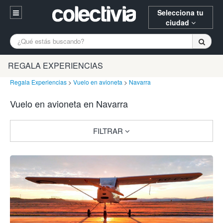
Selecciona tu
ciudad
Entrar
A Coruña
Alicante
Barcelona
REGALA EXPERIENCIAS
Registrarse
Bilbao
Burgos
Donostia
Regala Experiencias
>
Vuelo en avioneta
>
Navarra
94 652 38 15 (L-V 10:30-15:00)
Vuelo en avioneta en Navarra
Gijón
Huesca
Logroño
¿Necesitas ayuda? Escríbenos
Madrid
Oviedo
Palencia
FILTRAR
Pamplona
Santander
Tarragona
Valencia
Vitoria
Zaragoza