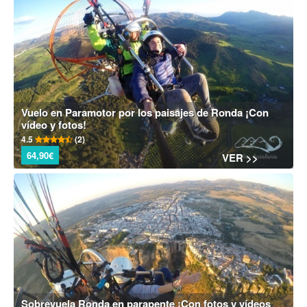
Vuelo en Paramotor por los paisajes de Ronda ¡Con
vídeo y fotos!
4.5
(2)
64,90€
VER >>
Sobrevuela Ronda en parapente ¡Con fotos y vídeos