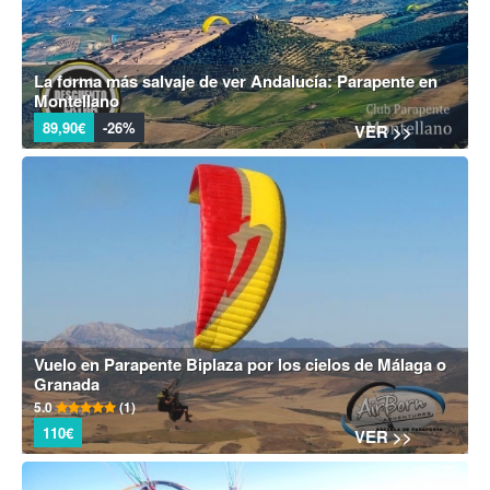
La forma más salvaje de ver Andalucía: Parapente en
Montellano
89,90€
-26%
VER >>
Vuelo en Parapente Biplaza por los cielos de Málaga o
Granada
5.0
(1)
110€
VER >>