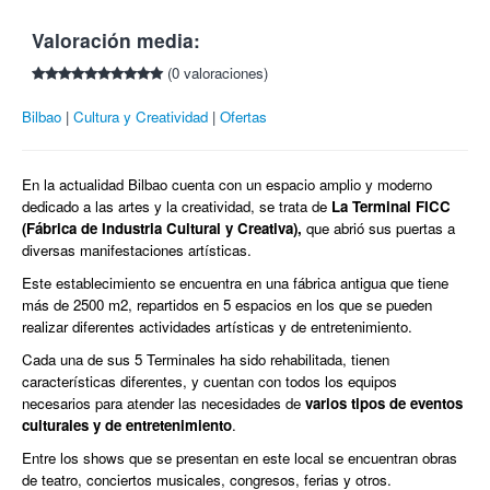
Industria Cultural y Creativa).
electrónico.
Obligatorio llevar las entradas impresas para presentarlas en
Valoración media:
* Duración aproximada: 1 hora 45 minutos.
la entrada.
Sinopsis:
(0 valoraciones)
La apertura de la taquilla tendrá lugar 1 hora antes del
espectáculo.
Situada en el centro de Oz, está Ciudad Esmeralda, un lugar
Bilbao
Cultura y Creatividad
Ofertas
Este cupón no admite cambios, cancelaciones o
maravilloso donde hubo un día en el que Dorothy vivió miles de
devoluciones, salvo anulación o modificación del
aventuras, que todos conocemos. El tiempo pasó y, cosas del
espectáculo.
destino, Dorothy tendrá que volver a ese lugar mágico,
En la actualidad Bilbao cuenta con un espacio amplio y moderno
Se aplicarán las medidas Covid actuales en el momento del
superando pruebas, custodiadas por cuatro brujas muy
dedicado a las artes y la creatividad, se trata de
La Terminal FICC
evento.
peculiares.
(Fábrica de Industria Cultural y Creativa),
que abrió sus puertas a
Apto para todos los públicos.
¡Colectivia para toda la familia!
diversas manifestaciones artísticas.
Este establecimiento se encuentra en una fábrica antigua que tiene
más de 2500 m2, repartidos en 5 espacios en los que se pueden
realizar diferentes actividades artísticas y de entretenimiento.
Cada una de sus 5 Terminales ha sido rehabilitada, tienen
características diferentes, y cuentan con todos los equipos
necesarios para atender las necesidades de
varios tipos de eventos
culturales y de entretenimiento
.
Entre los shows que se presentan en este local se encuentran obras
de teatro, conciertos musicales, congresos, ferias y otros.