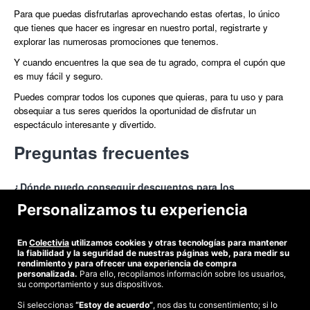
Para que puedas disfrutarlas aprovechando estas ofertas, lo único
que tienes que hacer es ingresar en nuestro portal, registrarte y
explorar las numerosas promociones que tenemos.
Y cuando encuentres la que sea de tu agrado, compra el cupón que
es muy fácil y seguro.
Puedes comprar todos los cupones que quieras, para tu uso y para
obsequiar a tus seres queridos la oportunidad de disfrutar un
espectáculo interesante y divertido.
Preguntas frecuentes
¿Dónde puedo conseguir descuentos para los
espectáculos que se realizan en la terminal FICC?
Personalizamos tu experiencia
Si estás interesado en conseguir descuentos para los espectáculos
En
Colectivia
utilizamos cookies y otras tecnologías para mantener
que se realizan en
¿Dónde se encuentra La terminal FICC?
La Terminal FICC
,
solo tienes que ir a
la fiabilidad y la seguridad de nuestras páginas web, para medir su
Colectivia
,
que te ofrece información actualizada sobre las diferentes
rendimiento y para ofrecer una experiencia de compra
personalizada.
Para ello, recopilamos información sobre los usuarios,
actividades que se presentan en este establecimiento, para que
La Terminal FICC
se encuentra en
Zuloaga Ignacio Pintor Kalea, 3
su comportamiento y sus dispositivos.
disfrutes con diversas formas de arte.
Bilbao – 48014
, donde funcionaba la Fábrica de Estampaciones y
Si seleccionas
“Estoy de acuerdo”
, nos das tu consentimiento; si lo
Calderería, que pone a disposición de las artes y del público en