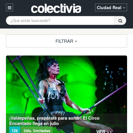
Ciudad Real
Entrar
A Coruña
Alicante
Barcelona
Registrarse
FILTRAR
Bilbao
Burgos
Donostia
94 652 38 15 (L-V 10:30-15:00)
Gijón
Huesca
Logroño
¿Necesitas ayuda? Escríbenos
Madrid
Oviedo
Palencia
Pamplona
Santander
Tarragona
Valencia
Vitoria
Zaragoza
¡Valdepeñas, prepárate para soñar! El Circo
Encantado llega en julio
12€
Uds. limitadas
VER >>