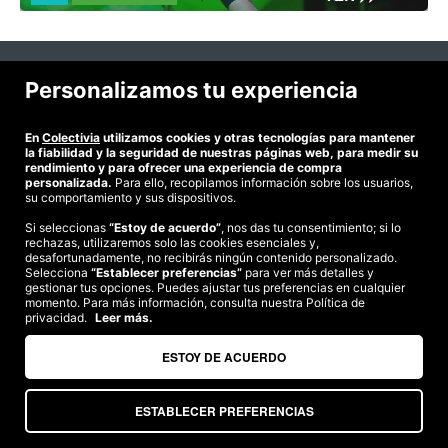
©2026 Colectivia
Personalizamos tu experiencia
Términos y condiciones
|
Política de privacidad
|
Política de cookies
|
Estudio turismo de verano 2020
En
Colectivia
utilizamos cookies y otras tecnologías para mantener
la fiabilidad y la seguridad de nuestras páginas web, para medir su
Compra segura
rendimiento y para ofrecer una experiencia de compra
personalizada.
Para ello, recopilamos información sobre los usuarios,
Te garantizamos el pago en todas tus compras
su comportamiento y sus dispositivos.
Si seleccionas
“Estoy de acuerdo”
, nos das tu consentimiento; si lo
rechazas, utilizaremos solo las cookies esenciales y,
Somos agencia de viajes. CIE: 2313
desafortunadamente, no recibirás ningún contenido personalizado.
Selecciona
“Establecer preferencias”
para ver más detalles y
gestionar tus opciones. Puedes ajustar tus preferencias en cualquier
momento. Para más información, consulta nuestra Política de
privacidad.
Leer más.
ESTOY DE ACUERDO
ESTABLECER PREFERENCIAS