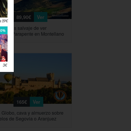
89,90€
Ver
rma más salvaje de ver
ucía: Parapente en Montellano
165€
Ver
 Globo, cava y almuerzo sobre
ielos de Segovia o Aranjuez