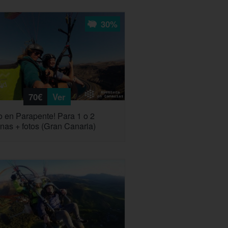
30%
70€
Ver
o en Parapente! Para 1 o 2
nas + fotos (Gran Canaria)