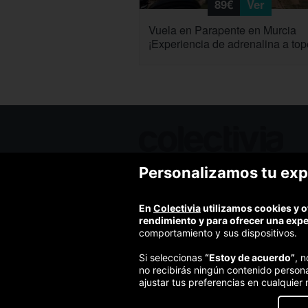
89€
Ver
Vuela en Parapente en Murcia
¡Experiencia de adrenalina a top
Personalizamos tu exp
Ofertas de hoy
Blog
Contacto
En
Colectivia
utilizamos cookies y o
Términos y condiciones
rendimiento y para ofrecer una exp
Política de privacidad y aviso legal
comportamiento y sus dispositivos.
Política de cookies
Si seleccionas
“Estoy de acuerdo”
, 
no recibirás ningún contenido person
ajustar tus preferencias en cualquier