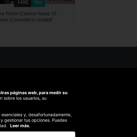
149€
Ver
e Room Exterior hasta 15
nas ¡Consulta tu ciudad!
os ayudarte?
ríbenos
ondemos en menos de 48h)
estras páginas web, para medir su
ra segura
n sobre los usuarios, su
izamos el pago en todas tus compras
ies esenciales y, desafortunadamente,
 y gestionar tus opciones. Puedes
dad.
Leer más.