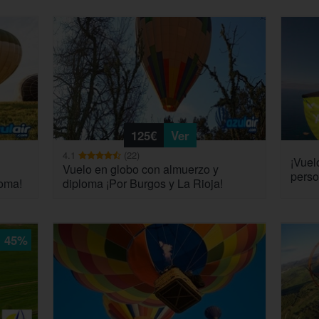
125€
Ver
4.1
(22)
¡Vuel
Vuelo en globo con almuerzo y
perso
loma!
diploma ¡Por Burgos y La Rioja!
45%