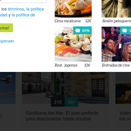
 los
términos
,
la política
idad
y
la política de
39,90€
Ver
5.0
(1)
ente
La fo
Conviértete en piloto de autogiro y
Andal
vuela libre ¡Madrid desde el aire!
egistrado
27%
31€
Ver
Santillana del Mar: El plan perfecto
Vuelo
n
para desconectar hasta octubre
los c