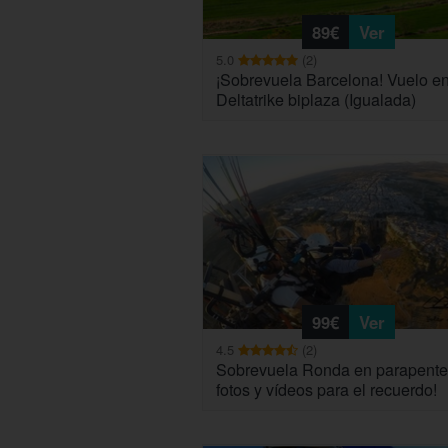
89€
Ver
5.0
(2)
¡Sobrevuela Barcelona! Vuelo e
Deltatrike biplaza (Igualada)
99€
Ver
4.5
(2)
Sobrevuela Ronda en parapente
fotos y vídeos para el recuerdo!