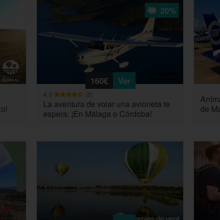
20%
160€
Ver
4.3
(5)
Aníma
La aventura de volar una avioneta te
zo!
de Ma
espera: ¡En Málaga o Córdoba!