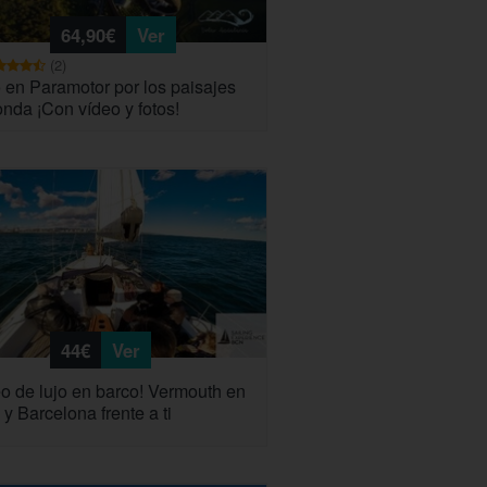
64,90€
Ver
(2)
 en Paramotor por los paisajes
nda ¡Con vídeo y fotos!
44€
Ver
o de lujo en barco! Vermouth en
y Barcelona frente a ti