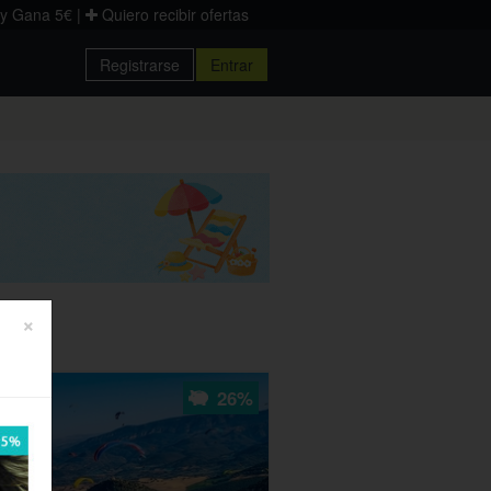
 y Gana 5€
|
Quiero recibir ofertas
Registrarse
Entrar
Donostia
Palencia
Zaragoza
×
26%