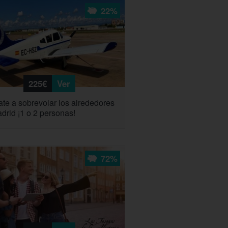
22%
225€
Ver
te a sobrevolar los alrededores
drid ¡1 o 2 personas!
72%