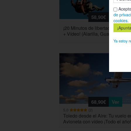
Acepto
de privac
58,90€
Ver
cookies
.
¡20 Minutos de libertad en Parap
+ Vídeo! (Alarilla, Guadalajara)
Ya estoy r
68,90€
Ver
5.0
(2)
Toledo desde el Aire: Tu vuelo e
Avioneta con vídeo ¡Todo el año!