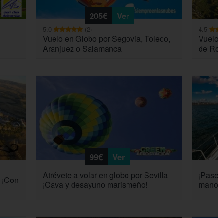
205€
Ver
5.0
(2)
4.5
n
Vuelo en Globo por Segovia, Toledo,
Vuelo
Aranjuez o Salamanca
de Ro
99€
Ver
Atrévete a volar en globo por Sevilla
¡Pase
 ¡Con
¡Cava y desayuno marismeño!
mano 