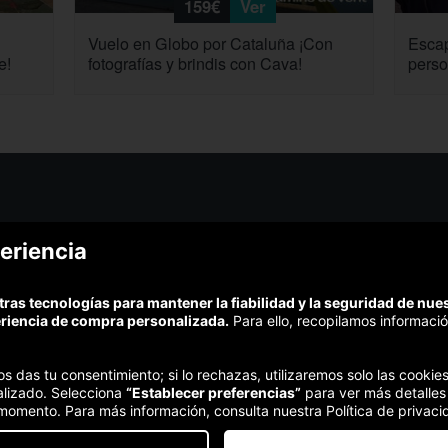
159€
Ver
Vuelo en Globo por Cataluña ¡Con
Escap
e!
fotografías y brindis con Cava!
perso
¿Podem
eriencia
¿Cómo funciona Colectivia?
Esc
Preguntas frecuentes
Promociona tu negocio
(Te resp
tras tecnologías para mantener la fiabilidad y la seguridad de nu
Trabaja con nosotros
Comp
eriencia de compra personalizada.
Para ello, recopilamos informació
Estudio turismo de verano 2020
Te garant
Síguenos:
nos das tu consentimiento; si lo rechazas, utilizaremos solo las cook
alizado. Selecciona
“Establecer preferencias”
para ver más detalles
 momento. Para más información, consulta nuestra Política de privaci