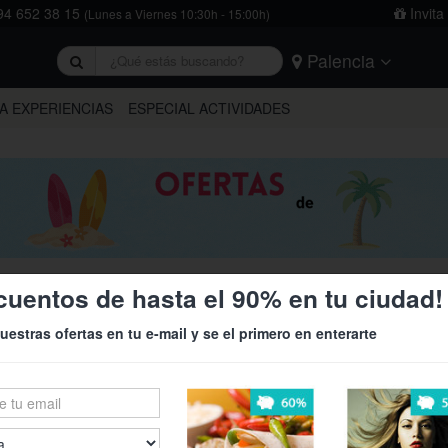
4 652 38 15
Invita
(Lunes a Viernes 10:30h - 15:00h)
Palencia
rivacidad
y
la política de cookies
.
Barcelona
Bilbao
Burgos
A EXPERIENCIAS
ESPECIAL ACTIVIDADES
Logroño
Madrid
Oviedo
Tarragona
Valencia
Vitoria
cuentos de hasta el 90% en tu ciudad!
uestras ofertas en tu e-mail y se el primero en enterarte
34%