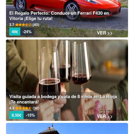
El Regalo Perfecto: Conduce un Ferrari F430 en
Vitoria ¡Elige tu ruta!
3.7
(40)
49€
-24%
VER >>
Visita guiada a bodega y cata de 8 vinos en La Rioja
¡Te encantará!
4.3
(30)
8,50€
-15%
VER >>