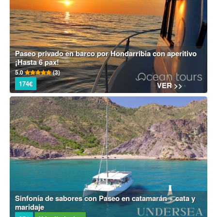
Paseo privado en barco por Hondarribia con aperitivo
¡Hasta 6 pax!
5.0
(3)
174€
VER >>
Sinfonía de sabores con Paseo en catamarán + cata y
maridaje