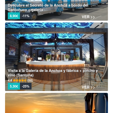
Descubre el Secreto de la Anchoa a bordo del
Santoñuco + galería
8,90€
-11%
VER >>
Visita a la Galería de la Anchoa y fábrica + pincho y
vino (Santoña)
4.4
(16)
5,30€
-25%
VER >>