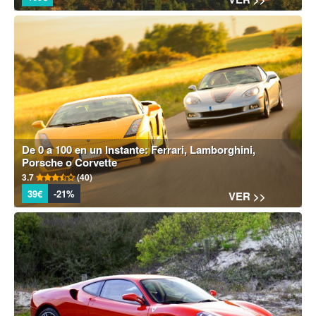
De 0 a 100 en un Instante: Ferrari, Lamborghini,
Porsche o Corvette
3.7
(40)
39€
-21%
VER >>