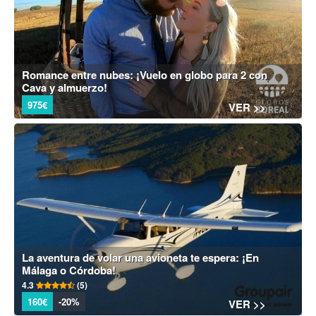
Romance entre nubes: ¡Vuelo en globo para 2 con
Cava y almuerzo!
975€
VER >>
La aventura de volar una avioneta te espera: ¡En
Málaga o Córdoba!
4.3
(5)
160€
-20%
VER >>