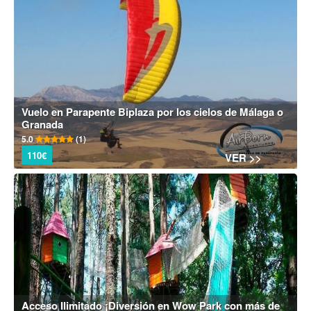
Vuelo en Parapente Biplaza por los cielos de Málaga o
Granada
5.0
(1)
110€
VER >>
Acceso Ilimitado ¡Diversión en Wow Park con más de