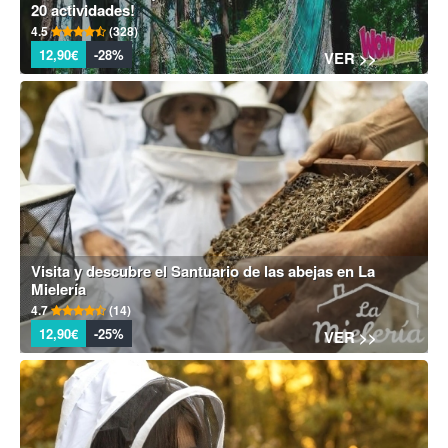
20 actividades!
4.5
(328)
12,90€
-28%
VER >>
Visita y descubre el Santuario de las abejas en La
Mielería
4.7
(14)
12,90€
-25%
VER >>