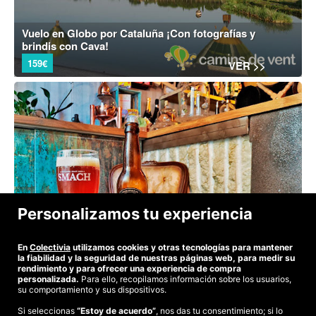
Vuelo en Globo por Cataluña ¡Con fotografías y
brindis con Cava!
159€
VER >>
Personalizamos tu experiencia
Visita + Cata en la Fábrica de Cerveza Smach en
Camargo (Santander)
3.5
(22)
En
Colectivia
utilizamos cookies y otras tecnologías para mantener
la fiabilidad y la seguridad de nuestras páginas web, para medir su
4,50€
-44%
VER >>
rendimiento y para ofrecer una experiencia de compra
personalizada.
Para ello, recopilamos información sobre los usuarios,
su comportamiento y sus dispositivos.
Si seleccionas
“Estoy de acuerdo”
, nos das tu consentimiento; si lo