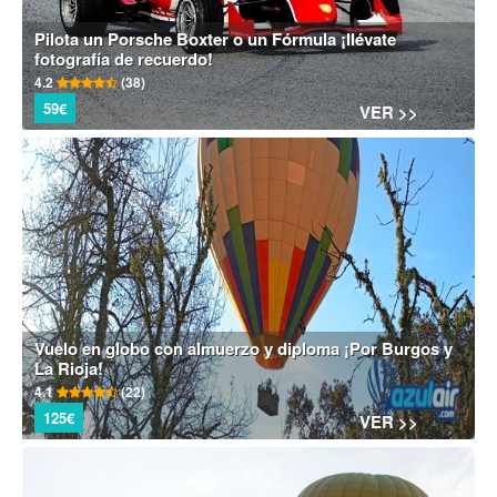
Pilota un Porsche Boxter o un Fórmula ¡llévate
fotografía de recuerdo!
4.2
(38)
59€
VER >>
Vuelo en globo con almuerzo y diploma ¡Por Burgos y
La Rioja!
4.1
(22)
125€
VER >>