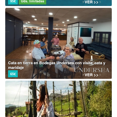
95€
Uds. limitadas
VER >>
Cata en tierra en Bodegas Undersea con visita, cata y
maridaje
65€
VER >>