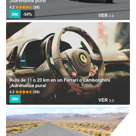
¡Adrenalina pura!
4.2
(38)
69€
-54%
VER >>
Ruta de 11 o 23 km en un Ferrari o Lamborghini
¡Adrenalina pura!
4.2
(38)
69€
VER >>