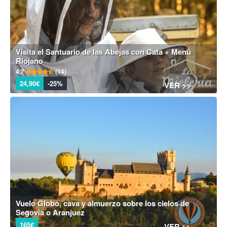
Visita el Santuario de las Abejas con Cata + Menú
Riojano
4.7
(14)
24,90€
-25%
VER >>
Vuelo Globo, cava y almuerzo sobre los cielos de
Segovia o Aranjuez
165€
VER >>