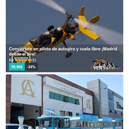
Conviértete en piloto de autogiro y vuela libre ¡Madrid
desde el aire!
5.0
(1)
39,90€
-34%
VER >>