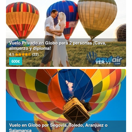
Vuelo Privado en Globo para 2 personas ¡Cava,
almuerzo y diploma!
4.1
(22)
600€
VER >>
Vuelo en Globo por Segovia, Toledo, Aranjuez o
Salamanca