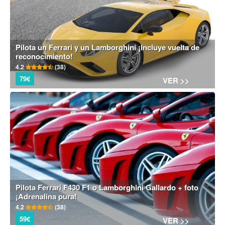
Pilota un Ferrari y un Lamborghini ¡Incluye vuelta de
reconocimiento!
4.2
(38)
79€
VER >>
Pilota Ferrari F430 F1 o Lamborghini Gallardo + foto
¡Adrenalina pura!
4.2
(38)
59€
VER >>