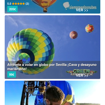
5.0
(2)
205€
VER >>
Atrévete a volar en globo por Sevilla ¡Cava y desayuno
marismeño!
99€
VER >>