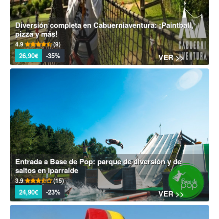
Diversión completa en Cabuerniaventura: ¡Paintball,
pizza y más!
4.9
(9)
26,90€
-35%
VER >>
Entrada a Base de Pop: parque de diversión y de
saltos en Iparralde
3.9
(15)
24,90€
-23%
VER >>