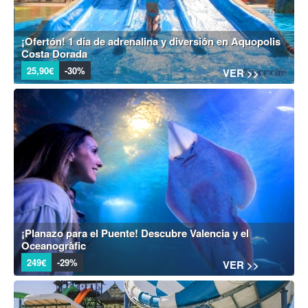
¡Ofertón! 1 día de adrenalina y diversión en Aquopolis
Costa Dorada
25,90€
-30%
VER >>
¡Planazo para el Puente! Descubre Valencia y el
Oceanogràfic
249€
-29%
VER >>