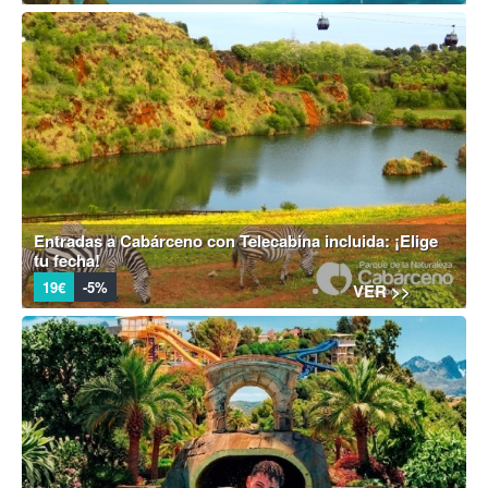
Entradas a Cabárceno con Telecabina incluida: ¡Elige
tu fecha!
19€
-5%
VER >>