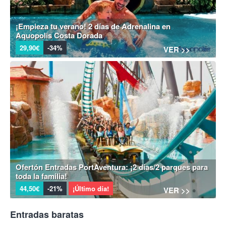
¡Empieza tu verano! 2 días de Adrenalina en
Aquopolis Costa Dorada
29,90€
-34%
VER >>
Ofertón Entradas PortAventura: ¡2 días/2 parques para
toda la familia!
44,50€
-21%
¡Último día!
VER >>
Entradas baratas