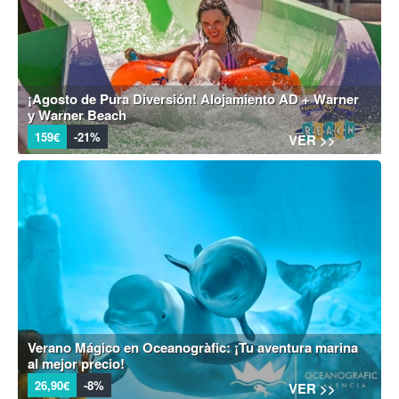
¡Agosto de Pura Diversión! Alojamiento AD + Warner
y Warner Beach
159€
-21%
VER >>
Verano Mágico en Oceanogràfic: ¡Tu aventura marina
al mejor precio!
26,90€
-8%
VER >>