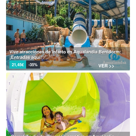
Vive atracciones de infarto en Aqualandia Benidorm:
¡Entradas aquí!
21,45€
-35%
VER >>