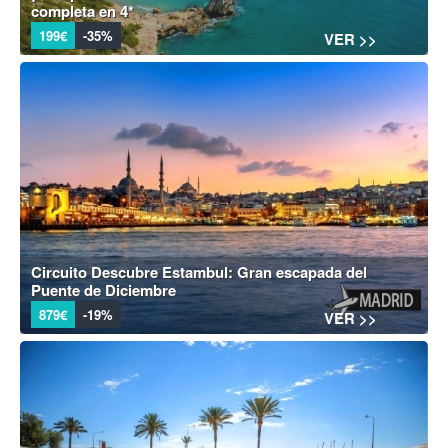
completa en 4*
199€
-35%
VER >>
Circuito Descubre Estambul: Gran escapada del
Puente de Diciembre
879€
-19%
VER >>