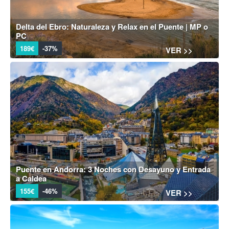
Delta del Ebro: Naturaleza y Relax en el Puente | MP o
PC
189€
-37%
VER >>
Puente en Andorra: 3 Noches con Desayuno y Entrada
a Caldea
155€
-46%
VER >>