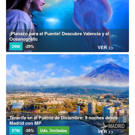
¡Planazo para el Puente! Descubre Valencia y el
Oceanogràfic
249€
-29%
VER >>
Tenerife en el Puente de Diciembre: 9 noches desde
Madrid con MP
579€
-26%
Uds. limitadas
VER >>