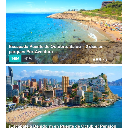
Escapada Puente de Octubre: Salou + 2 días en
parques PortAventura
149€
-41%
VER >>
¡Escápate a Benidorm en Puente de Octubre! Pensión