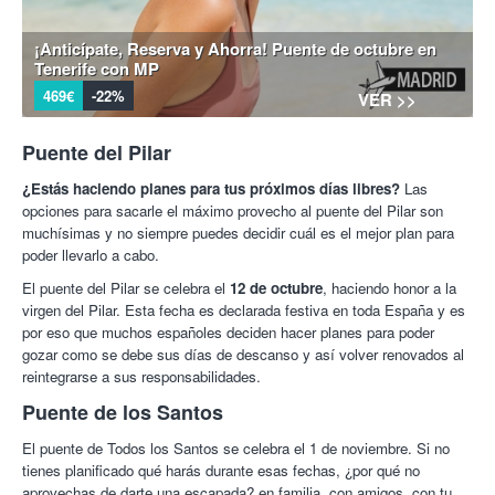
¡Anticípate, Reserva y Ahorra! Puente de octubre en
Tenerife con MP
469€
-22%
VER >>
Puente del Pilar
¿Estás haciendo planes para tus próximos días libres?
Las
opciones para sacarle el máximo provecho al puente del Pilar son
muchísimas y no siempre puedes decidir cuál es el mejor plan para
poder llevarlo a cabo.
El puente del Pilar se celebra el
12 de octubre
, haciendo honor a la
virgen del Pilar. Esta fecha es declarada festiva en toda España y es
por eso que muchos españoles deciden hacer planes para poder
gozar como se debe sus días de descanso y así volver renovados al
reintegrarse a sus responsabilidades.
Puente de los Santos
El puente de Todos los Santos se celebra el 1 de noviembre. Si no
tienes planificado qué harás durante esas fechas, ¿por qué no
aprovechas de darte una escapada? en familia, con amigos, con tu