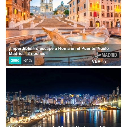
¡Imperdible! Tu escape a Roma en el Puente: Vuelo
Madrid + 3 noches
299€
-34%
VER >>