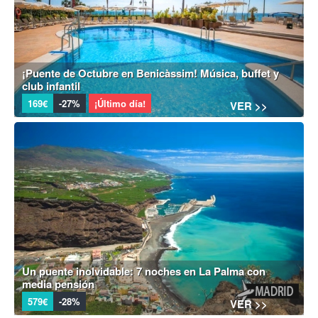
¡Puente de Octubre en Benicàssim! Música, buffet y
club infantil
169€
-27%
¡Último día!
VER >>
Un puente inolvidable: 7 noches en La Palma con
media pensión
579€
-28%
VER >>