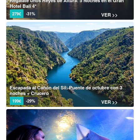
Regálate unos Reyes de Altura: 5 Noches en el Gran
Hotel Bali 4*
279€
-31%
VER >>
Escapada al Cañón del Sil: Puente de octubre con 3
noches + Crucero
199€
-29%
VER >>