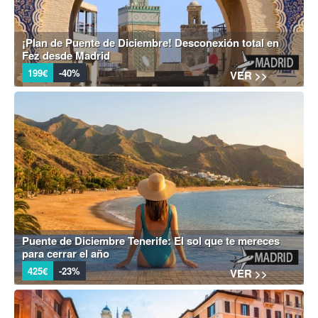
¡Plan de Puente de Diciembre! Desconexión total en
Fez desde Madrid
199€
-40%
VER >>
Puente de Diciembre Tenerife: El sol que te mereces
para cerrar el año
425€
-23%
VER >>