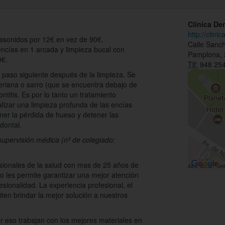
Clínica De
http://clin
rasonidos por 12€ en vez de 90€.
Calle Sanc
ncías en 1 arcada y limpieza bucal con
Pamplona,
0€.
Tlf:
948 254
l paso siguiente después de la limpieza. Se
cteriana o sarro (que se encuentra debajo de
ontitis. Es por lo tanto un tratamiento
lizar una limpieza profunda de las encías
ener la pérdida de hueso y detener las
dontal.
 supervisión médica (nº de colegiado:
sionales de la salud con mas de 25 años de
to les permite garantizar una mejor atención
esionalidad. La experiencia profesional, el
iten brindar la mejor solución a nuestros
r eso trabajan con los mejores materiales en