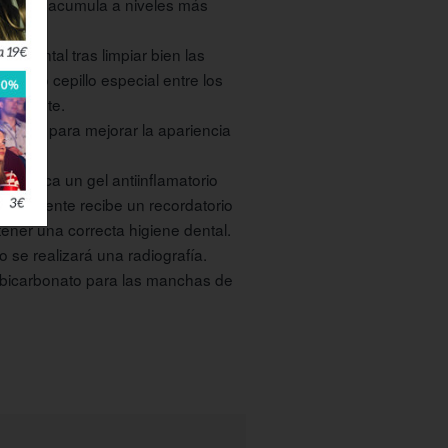
placa se acumula a niveles más
hilo dental tras limpiar bien las
queño cepillo especial entre los
a diente.
dientes para mejorar la apariencia
 se aplica un gel antiinflamatorio
el paciente recibe un recordatorio
ner una correcta higiene dental.
o se realizará una radiografía.
l bicarbonato para las manchas de