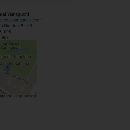
ntal Yamaguchi
icadentalyamaguchi.com/
ho Ramírez 5, 1ºB
 31008
 959