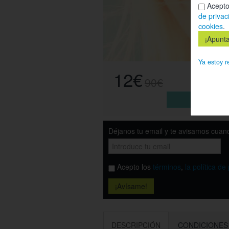
Acepto
de privac
cookies
.
Ya estoy r
12€
90€
Esta o
Déjanos tu email y te avisamos cuand
Acepto los
términos
,
la política de
DESCRIPCIÓN
CONDICIONES