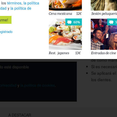
inflaman, la 
 los
términos
,
la política
altos.
idad
y
la política de
Utilización de 
encías y un pe
huecos de cad
egistrado
Pulido de los 
87%
de la sonrisa.
Para finalizar,
ferta ya no está activa
para encías y 
de cómo mante
Si es necesari
o esté disponible
Se aplicará e
los dientes.
 privacidad
y
la política de cookies
.
A DESTACAR