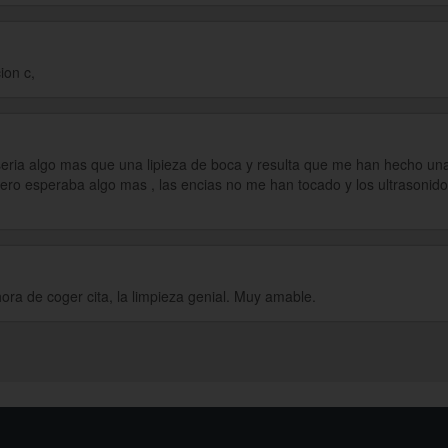
ion c,
eria algo mas que una lipieza de boca y resulta que me han hecho una 
pero esperaba algo mas , las encias no me han tocado y los ultrason
hora de coger cita, la limpieza genial. Muy amable.