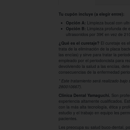
Tu cupón incluye (a elegir entre):
Opción A:
Limpieza bucal con ult
Opción B:
Limpieza profunda de e
ultrasonidos por 39€ en vez de 21
¿Qué es el curetaje?
El curetaje es e
trata de la eliminación de la placa ba
las encías) y sirve para tratar la period
empleado por el periodoncista para rea
devolviendo la salud a las encías, det
consecuencias de la enfermedad perio
* Este tratamiento será realizado bajo
280010667).
Clínica Dental Yamaguchi.
Son profe
experiencia altamente cualificados. Es
con la más alta tecnología, ética y prof
estudio y el trabajo en equipo les perm
pacientes.
Les preocupa su salud buco-dental, po