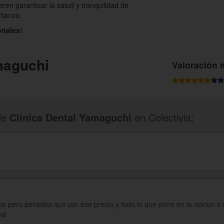
ren garantizar la salud y tranquilidad de
fianza.
onales!
maguchi
Valoración 
de
Clínica Dental Yamaguchi
en Colectivia:
ha pero pensaba que por ese precio y todo lo que pone en la opcion c 
mal