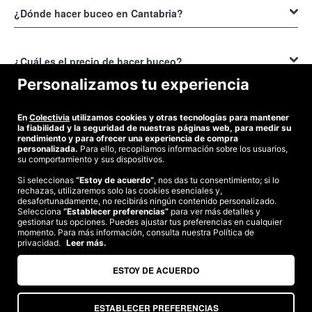
¿Dónde hacer buceo en Cantabria?
Puedes hacer
buceo en Cantabria
en los municipios de Noja, Pedreña
y Santander en donde resaltará el nombre de la Isla de Mouro.
¿Cuál es el precio de hacer buceo?
Personalizamos tu experiencia
El precio de hacer
buceo en Cantabria
va desde 30 a 70€.
¿Cómo conseguir descuentos en bautismo de buceo en
En
Colectivia
utilizamos cookies y otras tecnologías para mantener
Cantabria?
la fiabilidad y la seguridad de nuestras páginas web, para medir su
rendimiento y para ofrecer una experiencia de compra
personalizada.
Para ello, recopilamos información sobre los usuarios,
Consigue los mejores descuentos para hacer
bautismo de buceo en
su comportamiento y sus dispositivos.
Cantabria
en la web de Colectiva. Navega por la página para
Si seleccionas
“Estoy de acuerdo”
, nos das tu consentimiento; si lo
descubrir todas las ofertas que tenemos para ofrecer en Colectivia.
rechazas, utilizaremos solo las cookies esenciales y,
©2026 Colectivia
En la localidad que lo necesites. Compra el cupón y organicemos el
desafortunadamente, no recibirás ningún contenido personalizado.
día para vivir una experiencia inolvidable de buceo en Cantabria.
Selecciona
Términos y condiciones
“Establecer preferencias”
|
Política de privacidad
para ver más detalles y
|
Política de cookies
|
gestionar tus opciones. Puedes ajustar tus preferencias en cualquier
Estudio turismo de verano 2020
momento. Para más información, consulta nuestra Política de
privacidad.
Leer más.
Compra segura
Te garantizamos el pago en todas tus compras
ESTOY DE ACUERDO
ESTABLECER PREFERENCIAS
Somos agencia de viajes. CIE: 2313