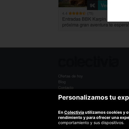
9€
Ver
4.4
(75)
Entradas BBK Karpin Fauna: ¡Tu
próxima gran aventura te espera
Ofertas de hoy
Blog
Contacto
Términos y condiciones
Personalizamos tu exp
Política de privacidad y aviso legal
Política de cookies
En
Colectivia
utilizamos cookies y o
rendimiento y para ofrecer una exp
comportamiento y sus dispositivos.