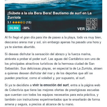
¡Súbete a la ola Bera Bera! Bautismo de surf en La
Zurriola
3.1
(15)
24,90€
-38%
VER >>
Al fin llegó el gran día para irte de paseo a la playa, todo va muy bien,
descanso arena mar y sol, sin embargo apenas ha pasado una hora y
ya te sientes aburrido.
Si deseas disfrutar la sensación del abrazo y la fuerza marina,
atrévete a probar el poder surf. Las aguas del Cantábrico son uno de
los principales atractivos turísticos de la hermosa ciudad de San
Sebastián. Sus deliciosas playas, en especial la de La Zurriola, atraen
a quienes desean disfrutar del mar y de los deportes que allí se
pueden practicar, como el voleibol y, por supuesto, el surf.
Si ya te decidiste a
vivir la emoción del surf
, entra a la página web
de Colectivia que tiene las mejores ofertas de prestigiosas escuelas
que cuentan con todos los equipos necesarios para esta práctica, y
también con instructores experimentados que te enseñarán de forma
amena y segura, a precios al alcance de tu mano.