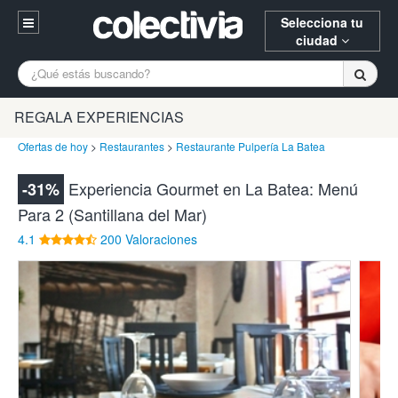
Selecciona tu
ciudad
Entrar
A Coruña
Alicante
Barcelona
REGALA EXPERIENCIAS
Registrarse
Bilbao
Burgos
Donostia
Ofertas de hoy
>
Restaurantes
>
Restaurante Pulpería La Batea
94 652 38 15 (L-V 10:30-15:00)
Gijón
Huesca
Logroño
Experiencia Gourmet en La Batea: Menú
-31%
¿Necesitas ayuda? Escríbenos
Para 2 (Santillana del Mar)
Madrid
Oviedo
Palencia
4.1
200 Valoraciones
Pamplona
Santander
Tarragona
Valencia
Vitoria
Zaragoza