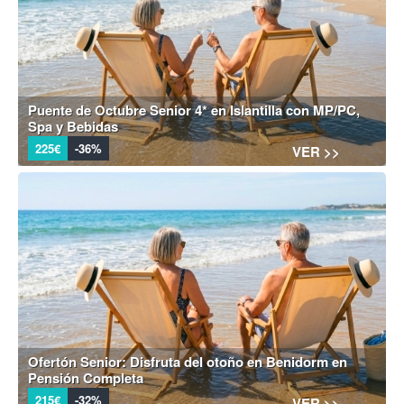
Puente de Octubre Senior 4* en Islantilla con MP/PC,
Spa y Bebidas
225€
-36%
VER >>
Ofertón Senior: Disfruta del otoño en Benidorm en
Pensión Completa
215€
-32%
VER >>