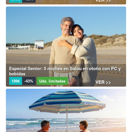
Especial Senior: 5 noches en Salou en otoño con PC y
bebidas
199€
-43%
Uds. limitadas
VER >>