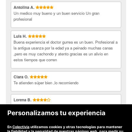
Antolina A.
Un medico muy bueno y un buen servicio Un gran
profesional
Luis H.
Buena experiencia el doctor gurrea es un buen. Profesional a
la antigua usanza por la edad ya a peinado muchas canas
,pero es muy cachondo y atento gracias es un alivio en
estos tiempos que corren
Clara O.
Te atienden súper bien ,lo recomiendo
Lorena B.
La experiencia fue muy positiva, la dermatóloga muy atenta
en todo momento , dándome consejos para futuros
Personalizamos tu experiencia
tratamientos,así que repetiré
En
Colectivia
utilizamos cookies y otras tecnologías para mantener
Ver todas las opiniones
la fiabilidad y la seguridad de nuestras páginas web, para medir su