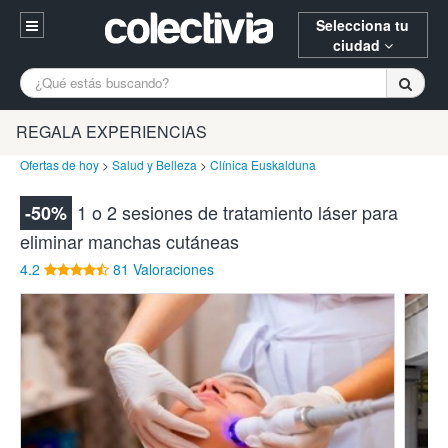
Selecciona tu
ciudad
Entrar
A Coruña
Alicante
Barcelona
REGALA EXPERIENCIAS
Registrarse
Bilbao
Burgos
Donostia
Ofertas de hoy
>
Salud y Belleza
>
Clínica Euskalduna
94 652 38 15 (L-V 10:30-15:00)
Gijón
Huesca
Logroño
1 o 2 sesiones de tratamiento láser para
-50%
¿Necesitas ayuda? Escríbenos
eliminar manchas cutáneas
Madrid
Oviedo
Palencia
4.2
81 Valoraciones
Pamplona
Santander
Tarragona
Valencia
Vitoria
Zaragoza