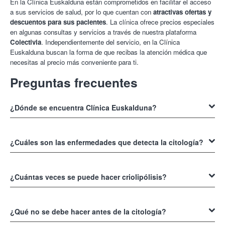
En la Clínica Euskalduna están comprometidos en facilitar el acceso
a sus servicios de salud, por lo que cuentan con
atractivas ofertas y
descuentos para sus pacientes
. La clínica ofrece precios especiales
en algunas consultas y servicios a través de nuestra plataforma
Colectivia
. Independientemente del servicio, en la Clínica
Euskalduna buscan la forma de que recibas la atención médica que
necesitas al precio más conveniente para ti.
Preguntas frecuentes
¿Dónde se encuentra Clínica Euskalduna?
Para saber cómo llegar a la
Clínica Euskalduna en Bilbao
,
simplemente tienes que observar la dirección que te proporcionamos
¿Cuáles son las enfermedades que detecta la citología?
en esta misma página. También puedes hacer clic en el mapa para
obtener indicaciones más precisas.
La citología cervical
o prueba de
Papanicolaou
es un examen
ginecológico que permite detectar la presencia de células anormales
¿Cuántas veces se puede hacer criolipólisis?
en el cuello uterino que podrían indicar lesiones precancerosas o
cáncer cervicouterino en etapas iniciales. Esta sencilla prueba
La criolipólisis
es un tratamiento no invasivo para reducir la grasa
preventiva es fundamental para la salud ginecológica de la mujer.
localizada que consiste en aplicar frío controlado sobre las zonas de
¿Qué no se debe hacer antes de la citología?
Consulta a los expertos de la
Clínica Euskalduna
.
acumulación adiposa. Este procedimiento de la
Clínica Euskalduna