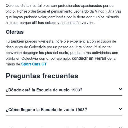
Quienes dictan los talleres son profesionales apasionados por su
oficio. Por eso destacan el pensamiento Leonardo da Vinci: «Una vez
que hayas probado volar, caminarás por la tierra con tu ojos mirando
al cielo, porque allí has estado y allí ansiarás volver».
Ofertas
Tú también puedes vivir esta increíble experiencia con el cupón de
descuento de Colectivia por un paseo en ultraliviano. Y si no te
convence despegar los pies del suelo, prueba otras actividades con
oferta en Colectivia como, por ejemplo,
conducir un Ferrari
de la
mano de
Sport Cars GT
Preguntas frecuentes
¿Dónde está la Escuela de vuelo 1903?
La
Escuela de Vuelo 1903
está ubicada en el Aeródromo Agua
Salada, 31500, Tudela.
¿Cómo llegar a la Escuela de vuelo 1903?
Para llegar a la
Escuela de Vuelo 1903
debes tomar la ruta al