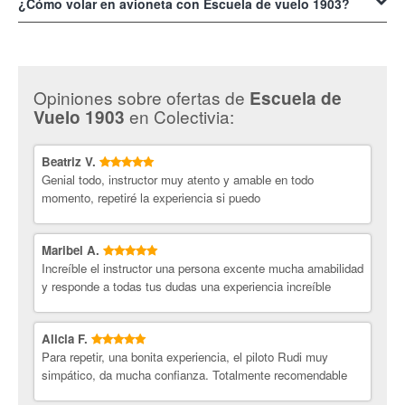
Aeródromo Agua Salada, en Tudela.
¿Cómo volar en avioneta con Escuela de vuelo 1903?
Si deseas volar con la
Escuela de vuelo 1903
, adquiere un cupón de
descuento de Colectivia y vive la experiencia de tocar las nubes.
Opiniones sobre ofertas de
Escuela de
en Colectivia:
Vuelo 1903
Beatriz V.
Genial todo, instructor muy atento y amable en todo
momento, repetiré la experiencia si puedo
Maribel A.
Increíble el instructor una persona excente mucha amabilidad
y responde a todas tus dudas una experiencia increíble
Alicia F.
Para repetir, una bonita experiencia, el piloto Rudi muy
simpático, da mucha confianza. Totalmente recomendable