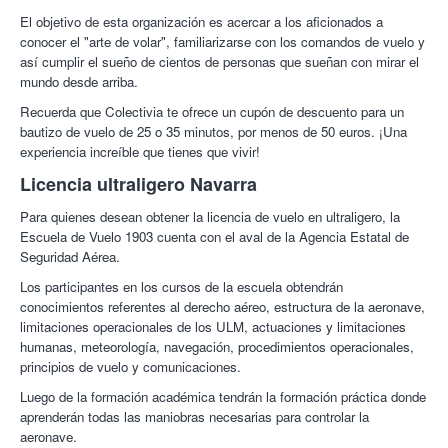
El objetivo de esta organización es acercar a los aficionados a
álvaro P.
10/10
Genial el vuelo, y el piloto muy majo.
20/05/2019
conocer el "arte de volar", familiarizarse con los comandos de vuelo y
así cumplir el sueño de cientos de personas que sueñan con mirar el
Mikel S.
10/10
una experiencia única, tanto el vuelo como el
mundo desde arriba.
paisaje de las Bardenas reales.El monitor de vuelo muy amable y
simpático, muy recomendable esta experiencia!
Recuerda que Colectivia te ofrece un cupón de descuento para un
07/05/2019
bautizo de vuelo de 25 o 35 minutos, por menos de 50 euros. ¡Una
experiencia increíble que tienes que vivir!
Licencia ultraligero Navarra
Para quienes desean obtener la licencia de vuelo en ultraligero, la
Escuela de Vuelo 1903 cuenta con el aval de la Agencia Estatal de
Seguridad Aérea.
Los participantes en los cursos de la escuela obtendrán
conocimientos referentes al derecho aéreo, estructura de la aeronave,
limitaciones operacionales de los ULM, actuaciones y limitaciones
humanas, meteorología, navegación, procedimientos operacionales,
principios de vuelo y comunicaciones.
Luego de la formación académica tendrán la formación práctica donde
aprenderán todas las maniobras necesarias para controlar la
aeronave.