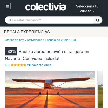
Selecciona tu
ciudad
Entrar
A Coruña
Alicante
Barcelona
REGALA EXPERIENCIAS
Registrarse
Bilbao
Burgos
Donostia
Ofertas de hoy
>
Actividades
>
Escuela de Vuelo 1903
94 652 38 15 (L-V 10:30-15:00)
Gijón
Huesca
Logroño
Bautizo aéreo en avión ultraligero en
-32%
¿Necesitas ayuda? Escríbenos
Navarra ¡Con video incluido!
Madrid
Oviedo
Palencia
4.6
36 Valoraciones
Pamplona
Santander
Tarragona
Valencia
Vitoria
Zaragoza