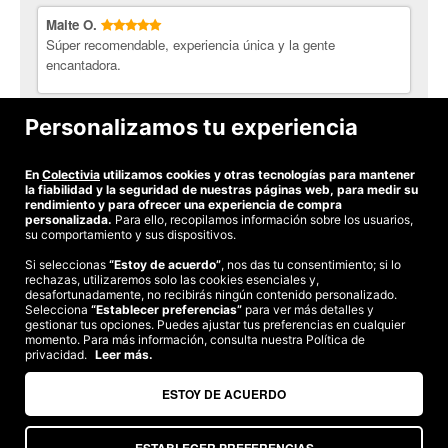
Maite O.
Súper recomendable, experiencia única y la gente
encantadora.
Paola G.
Personalizamos tu experiencia
Súper recomendado
En
Colectivia
utilizamos cookies y otras tecnologías para mantener
Ver todas las opiniones
la fiabilidad y la seguridad de nuestras páginas web, para medir su
rendimiento y para ofrecer una experiencia de compra
personalizada.
Para ello, recopilamos información sobre los usuarios,
su comportamiento y sus dispositivos.
Si seleccionas
“Estoy de acuerdo”
, nos das tu consentimiento; si lo
rechazas, utilizaremos solo las cookies esenciales y,
©2026 Colectivia
desafortunadamente, no recibirás ningún contenido personalizado.
Selecciona
“Establecer preferencias”
para ver más detalles y
Términos y condiciones
|
Política de privacidad
|
Política de cookies
|
gestionar tus opciones. Puedes ajustar tus preferencias en cualquier
Estudio turismo de verano 2020
momento. Para más información, consulta nuestra Política de
privacidad.
Leer más.
Compra segura
Te garantizamos el pago en todas tus compras
ESTOY DE ACUERDO