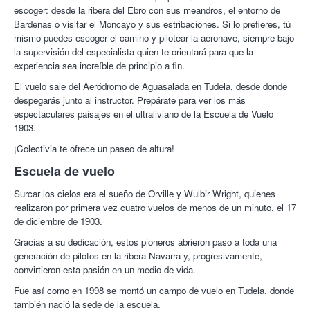
08/04/2021
escoger: desde la ribera del Ebro con sus meandros, el entorno de
Escuela de Vuelo 1903.
Surge de la pasión por el vuelo y su
Bardenas o visitar el Moncayo y sus estribaciones. Si lo prefieres, tú
Aitziber A.
10/10
Una experiencia buenísima, le ha encantado..
objetivo es acercar tan hermosa actividad a todos aquellos que
mismo puedes escoger el camino y pilotear la aeronave, siempre bajo
deseando repetir!
alguna vez también han soñado con volar. Si quieres vivir una
la supervisión del especialista quien te orientará para que la
09/03/2021
experiencia única, esta es tu Escuela.
experiencia sea increíble de principio a fin.
¡Por los aires con Colectivia!
Ima C.
10/10
Se ajusta a la oferta. Piloto competente, trato
El vuelo sale del Aeródromo de Aguasalada en Tudela, desde donde
agradable. Fabulosa experiencia.
despegarás junto al instructor. Prepárate para ver los más
11/09/2020
espectaculares paisajes en el ultraliviano de la Escuela de Vuelo
1903.
Laura A.
10/10
Genial. Muy recomendable. Piloto súper
profesional y muy amable. Una experiencia de 10
¡Colectivia te ofrece un paseo de altura!
29/08/2020
Escuela de vuelo
Alain I.
10/10
El instructor era muy amable. Explicó
detalladamente el funcionamiento del avión y además te deja
Surcar los cielos era el sueño de Orville y Wulbir Wright, quienes
manejarlo.
realizaron por primera vez cuatro vuelos de menos de un minuto, el 17
31/07/2020
de diciembre de 1903.
Beatriz B.
10/10
Una experiencia inolvidable y un trato
Gracias a su dedicación, estos pioneros abrieron paso a toda una
maravilloso.
generación de pilotos en la ribera Navarra y, progresivamente,
19/02/2020
convirtieron esta pasión en un medio de vida.
Ricardo M.
10/10
Una maravilla. Super amables
Fue así como en 1998 se montó un campo de vuelo en Tudela, donde
07/11/2019
también nació la sede de la escuela.