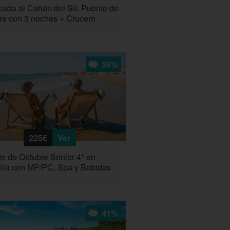
ada al Cañón del Sil: Puente de
re con 3 noches + Crucero
36%
225€
Ver
e de Octubre Senior 4* en
tilla con MP/PC, Spa y Bebidas
41%