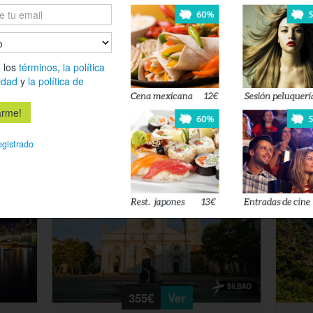
 los
términos
,
la política
idad
y
la política de
399€
Ver
Budapest en el
Sueño
Unidades limitadas
Puente: Tour Navideño a Medida | 3/4
Puent
egistrado
Noches + Vuelo
31%
31%
355€
Ver