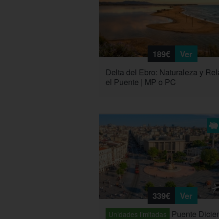
189€
Ver
Delta del Ebro: Naturaleza y Rel
el Puente | MP o PC
339€
Ver
Puente Dicie
Unidades limitadas