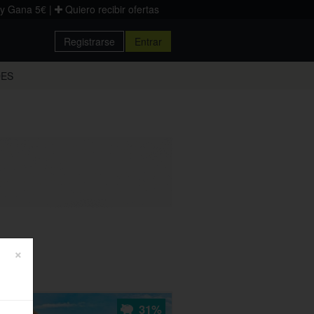
 y Gana 5€
|
Quiero recibir ofertas
Registrarse
Entrar
Donostia
DES
Palencia
Zaragoza
×
31%