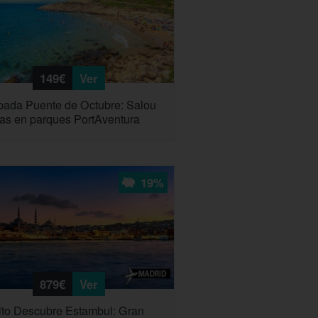
149€
Ver
ada Puente de Octubre: Salou
ías en parques PortAventura
19%
879€
Ver
ito Descubre Estambul: Gran