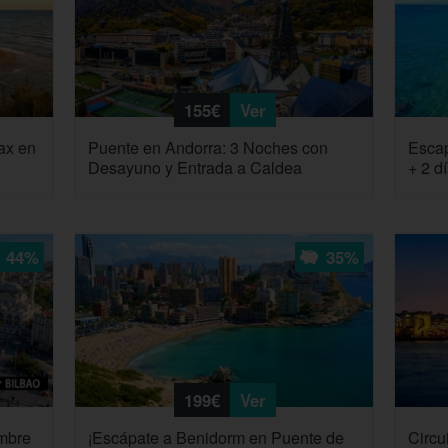
155€
Ver
ax en
Puente en Andorra: 3 Noches con
Escap
Desayuno y Entrada a Caldea
+ 2 d
44%
35%
199€
Ver
mbre
¡Escápate a Benidorm en Puente de
Circu