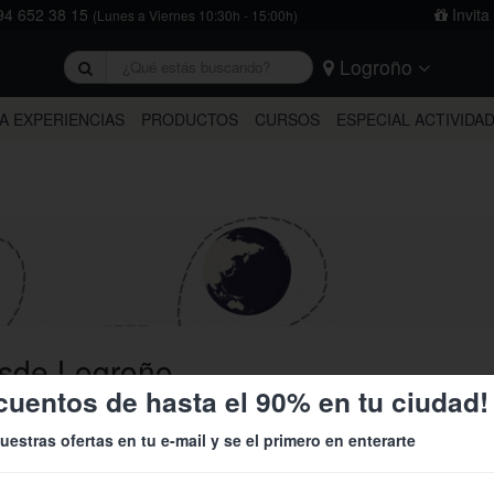
4 652 38 15
Invita
(Lunes a Viernes 10:30h - 15:00h)
Logroño
rivacidad
y
la política de cookies
.
Barcelona
Bilbao
Burgos
A EXPERIENCIAS
PRODUCTOS
CURSOS
ESPECIAL ACTIVIDA
Logroño
Madrid
Oviedo
Tarragona
Valencia
Vitoria
esde Logroño
cuentos de hasta el 90% en tu ciudad!
uestras ofertas en tu e-mail y se el primero en enterarte
40%
37%