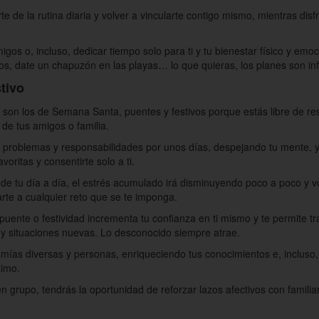
e de la rutina diaria y volver a vincularte contigo mismo, mientras dis
igos o, incluso, dedicar tiempo solo para ti y tu bienestar físico y em
s, date un chapuzón en las playas… lo que quieras, los planes son infi
tivo
e son los de Semana Santa, puentes y festivos porque estás libre de res
 de tus amigos o familia.
de problemas y responsabilidades por unos días, despejando tu mente,
avoritas y consentirte solo a ti.
 tu día a día, el estrés acumulado irá disminuyendo poco a poco y v
arte a cualquier reto que se te imponga.
uente o festividad incrementa tu confianza en ti mismo y te permite tr
y situaciones nuevas. Lo desconocido siempre atrae.
omías diversas y personas, enriqueciendo tus conocimientos e, incluso,
imo.
r en grupo, tendrás la oportunidad de reforzar lazos afectivos con fami