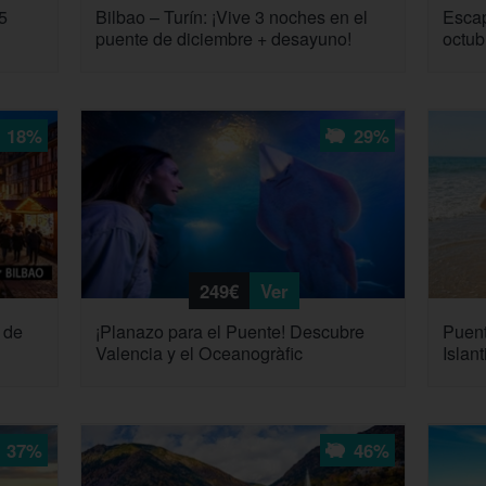
5
Bilbao – Turín: ¡Vive 3 noches en el
Escap
puente de diciembre + desayuno!
octub
18%
29%
249€
Ver
 de
¡Planazo para el Puente! Descubre
Puent
Valencia y el Oceanogràfic
Islan
37%
46%