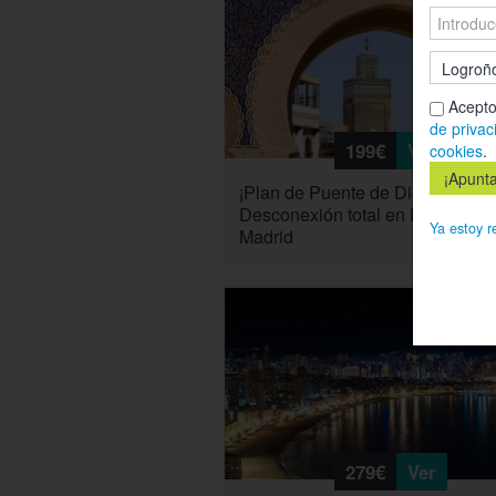
Acepto
de privac
199€
Ver
cookies
.
¡Plan de Puente de Diciembre!
Desconexión total en Fez desde
Ya estoy r
Madrid
279€
Ver