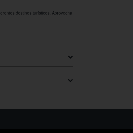
erentes destinos turísticos. Aprovecha
aquete de viaje y la cantidad de días
tes desde Logroño
con diferentes
cupón para el plan que más te