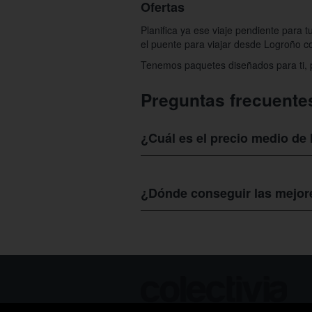
Ofertas
Planifica ya ese viaje pendiente para t
el puente para viajar desde Logroño c
Tenemos paquetes diseñados para ti, p
Preguntas frecuente
¿Cuál es el precio medio de
El precio medio de los
viajes desde Lo
que decidas pasar en tu destino.
¿Dónde conseguir las mejor
No esperes más para planificar tu viaj
lugares de destino que puedes consult
apetezca.