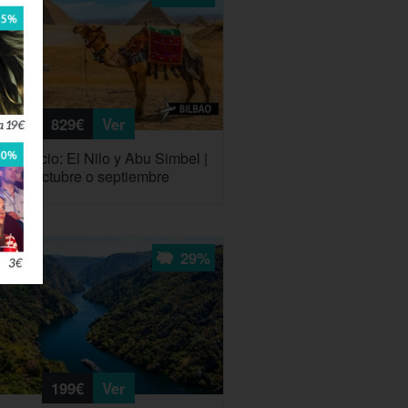
829€
Ver
 Egipcio: El Nilo y Abu Simbel |
e de octubre o septiembre
29%
199€
Ver