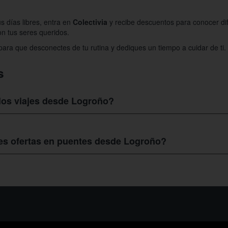
us días libres, entra en
Colectivia
y recibe descuentos para conocer dif
on tus seres queridos.
ara que desconectes de tu rutina y dediques un tiempo a cuidar de ti.
s
 los viajes desde Logroño?
groño
es de aproximadamente 200€, dependiendo de lo que incluya el p
es ofertas en puentes desde Logroño?
e perfecto, con Colectivia podrás conseguir las mejores ofertas en
puen
ar. Consulta nuestra página web por nuestros paquetes y consigue tu 