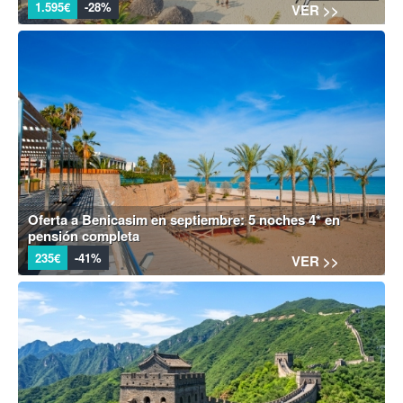
1.595€
-28%
VER >>
Oferta a Benicasim en septiembre: 5 noches 4* en
pensión completa
235€
-41%
VER >>