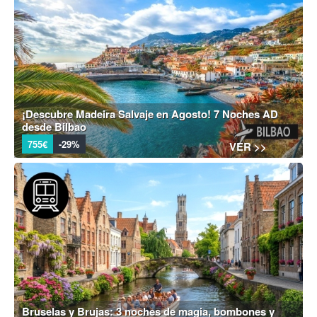
¡Descubre Madeira Salvaje en Agosto! 7 Noches AD
desde Bilbao
755€
-29%
VER >>
Bruselas y Brujas: 3 noches de magia, bombones y