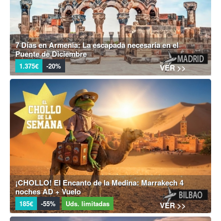
7 Días en Armenia: La escapada necesaria en el
Puente de Diciembre
1.375€
-20%
VER >>
¡CHOLLO! El Encanto de la Medina: Marrakech 4
noches AD + Vuelo
185€
-55%
Uds. limitadas
VER >>