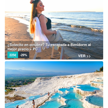
¿Solecito en octubre? Tu escapada a Benidorm al
mejor precio + PC
225€
-29%
VER >>