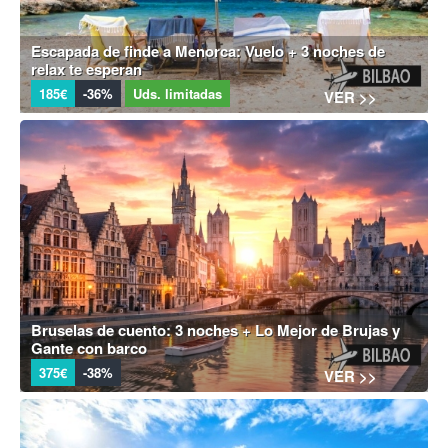
Escapada de finde a Menorca: Vuelo + 3 noches de
relax te esperan
185€
-36%
Uds. limitadas
VER >>
Bruselas de cuento: 3 noches + Lo Mejor de Brujas y
Gante con barco
375€
-38%
VER >>