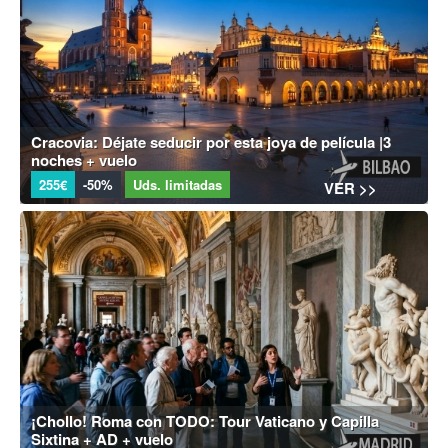
Cracovia: Déjate seducir por esta joya de película |3
noches + vuelo
255€
-50%
Uds. limitadas
VER >>
¡Chollo! Roma con TODO: Tour Vaticano y Capilla
Sixtina + AD + vuelo