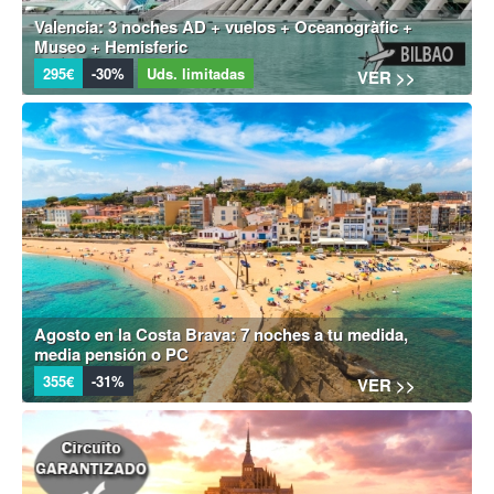
Valencia: 3 noches AD + vuelos + Oceanogràfic +
Museo + Hemisferic
295€
-30%
Uds. limitadas
VER >>
Agosto en la Costa Brava: 7 noches a tu medida,
media pensión o PC
355€
-31%
VER >>