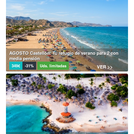
AGOSTO Castellón: Tu refugio de verano para 2 con
media pensión
349€
-31%
Uds. limitadas
VER >>