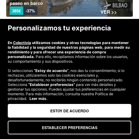
paseo en barco
385€
-37%
VER >>
Personalizamos tu experiencia
En
Colectivia
utilizamos cookies y otras tecnologías para mantener
la fiabilidad y la seguridad de nuestras páginas web, para medir su
rendimiento y para ofrecer una experiencia de compra
personalizada.
Para ello, recopilamos información sobre los usuarios,
su comportamiento y sus dispositivos.
Si seleccionas
“Estoy de acuerdo”
, nos das tu consentimiento; si lo
rechazas, utilizaremos solo las cookies esenciales y,
desafortunadamente, no recibirás ningún contenido personalizado.
Tenerife low cost: Ofertón 5 Noches Agosto + Vuelo y
Selecciona
“Establecer preferencias”
para ver más detalles y
Media Pensión
gestionar tus opciones. Puedes ajustar tus preferencias en cualquier
momento. Para más información, consulta nuestra Política de
585€
-27%
¡Último día!
VER >>
privacidad.
Leer más.
ESTOY DE ACUERDO
ESTABLECER PREFERENCIAS