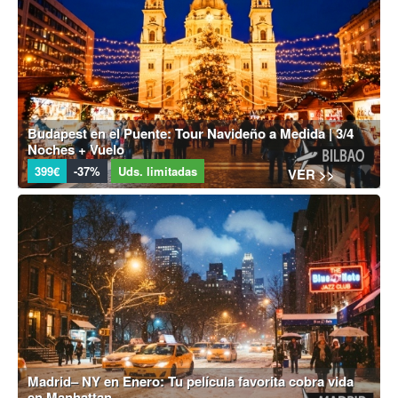
Budapest en el Puente: Tour Navideño a Medida | 3/4
Noches + Vuelo
399€
-37%
Uds. limitadas
VER >>
Madrid– NY en Enero: Tu película favorita cobra vida
en Manhattan