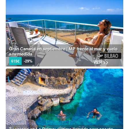
Gran Canaria en septiembre | MP frente al mar y vuelo
a tu medida
615€
-29%
VER >>