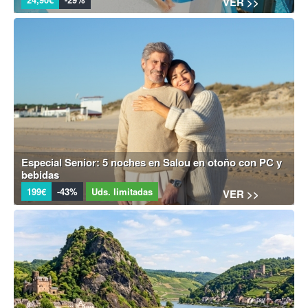
VER >>
Especial Senior: 5 noches en Salou en otoño con PC y
bebidas
199€
-43%
Uds. limitadas
VER >>