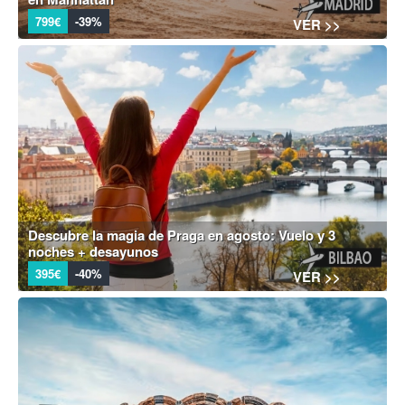
799€
-39%
VER >>
Descubre la magia de Praga en agosto: Vuelo y 3
noches + desayunos
395€
-40%
VER >>