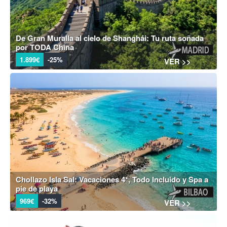
De Gran Muralla al cielo de Shanghái: Tu ruta soñada
por TODA China
1.899€
-25%
VER >>
Chollazo Isla Sal: Vacaciones 4*, Todo Incluido y Spa a
pie de playa
969€
-32%
VER >>