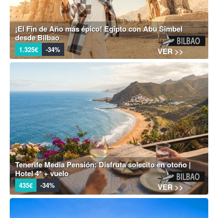
¡El Fin de Año más épico! Egipto con Abu Simbel
desde Bilbao
1.325€
-34%
VER >>
Tenerife Media Pensión: Disfruta solecito en otoño |
Hotel 4* + vuelo
435€
-34%
VER >>