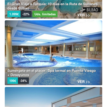
El Gran Viaje a Turquía: 10 días en la Ruta de Sultanes
desde Bilbao
1.099€
-22%
Uds. limitadas
VER >>
Sumérgete en el placer: Spa termal en Puente Viesgo
+ Desayunos
199€
-34%
VER >>