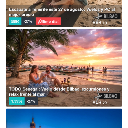
Escápate a Tenerife este 27 de agosto: Vuelos y PC al
mejor precio
589€
-27%
¡Último día!
VER >>
TODO Senegal: Vuelo desde Bilbao, excursiones y
relax frente al mar
1.395€
-27%
VER >>