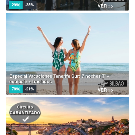
299€
-35%
VER >>
Especial Vacaciones Tenerife Sur: 7 noches TI +
equipaje + traslados
789€
-21%
VER >>