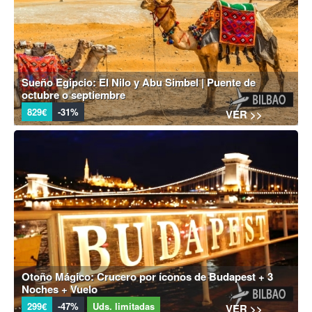
Sueño Egipcio: El Nilo y Abu Simbel | Puente de
octubre o septiembre
829€
-31%
VER >>
Otoño Mágico: Crucero por íconos de Budapest + 3
Noches + Vuelo
299€
-47%
Uds. limitadas
VER >>