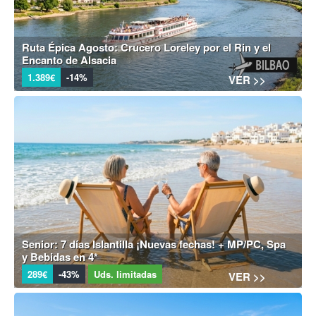
Ruta Épica Agosto: Crucero Loreley por el Rin y el
Encanto de Alsacia
1.389€
-14%
VER >>
Senior: 7 días Islantilla ¡Nuevas fechas! + MP/PC, Spa
y Bebidas en 4*
289€
-43%
Uds. limitadas
VER >>