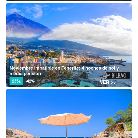
Noviembre imbatible en Tenerife: 4 noches de sol y
media pensión
235€
-42%
VER >>