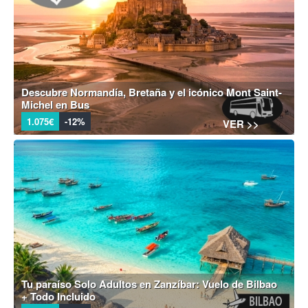
Descubre Normandía, Bretaña y el icónico Mont Saint-
Michel en Bus
1.075€
-12%
VER >>
Tu paraíso Solo Adultos en Zanzíbar: Vuelo de Bilbao
+ Todo Incluido