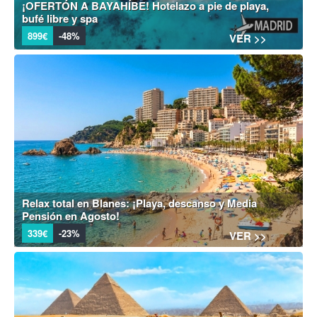
¡OFERTÓN A BAYAHÍBE! Hotelazo a pie de playa,
bufé libre y spa
899€
-48%
VER >>
Relax total en Blanes: ¡Playa, descanso y Media
Pensión en Agosto!
339€
-23%
VER >>