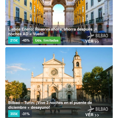
Lisboa Enero: Reserva ahora, ahorra después ¡4
noches AD + Vuelo!
215€
-45%
Uds. limitadas
VER >>
Bilbao – Turín: ¡Vive 3 noches en el puente de
diciembre + desayuno!
355€
-31%
VER >>