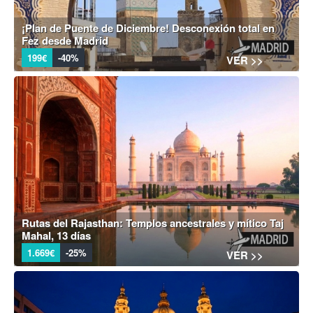
¡Plan de Puente de Diciembre! Desconexión total en
Fez desde Madrid
199€
-40%
VER >>
Rutas del Rajasthan: Templos ancestrales y mítico Taj
Mahal, 13 días
1.669€
-25%
VER >>