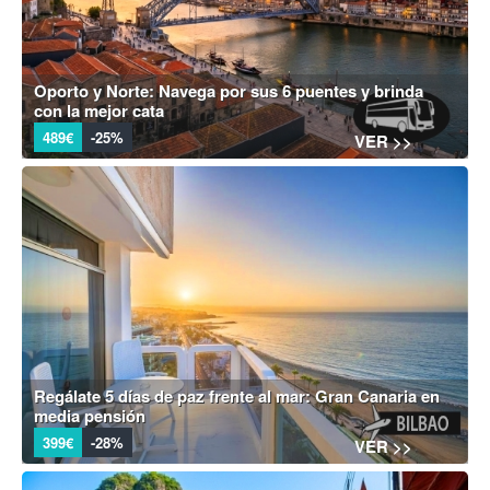
Oporto y Norte: Navega por sus 6 puentes y brinda
con la mejor cata
489€
-25%
VER >>
Regálate 5 días de paz frente al mar: Gran Canaria en
media pensión
399€
-28%
VER >>