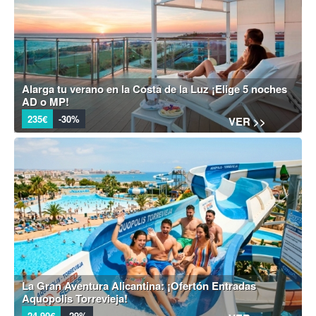
Alarga tu verano en la Costa de la Luz ¡Elige 5 noches
AD o MP!
235€
-30%
VER >>
La Gran Aventura Alicantina: ¡Ofertón Entradas
Aquopolis Torrevieja!
24,90€
-29%