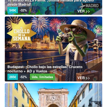
Tu verano en La Palma: ¡Última llamada para agosto
desde Madrid!
549€
-32%
VER >>
Budapest: ¡Chollo bajo las estrellas! Crucero
nocturno + AD y Vuelos
285€
-52%
Uds. limitadas
VER >>