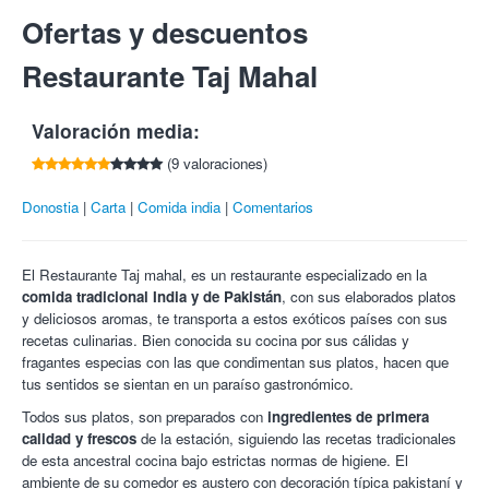
Entra en tu cuenta
o
regístrate
para poder compartir y ganar 5€
Acompañado de:
encantarán.
Cancelaciones con 48h de antelación.
Ofertas y descuentos
C/ Río Deba, 2
por cada amigo que compre esta oferta.
Imprescindible presentar el cupón impreso.
Nan (a elegir de la carta).
¡Prueba la mejor gastronomía internacional con Colectivia!
20012 Donostia
Arroz Basmatti.
Restaurante Taj Mahal
Tlf:
943 509 000
Bebida (a elegir uno por persona):
Valoración media:
Refresco.
Agua.
(9 valoraciones)
Donostia
Carta
Comida india
Comentarios
El Restaurante Taj mahal, es un restaurante especializado en la
comida tradicional India y de Pakistán
, con sus elaborados platos
y deliciosos aromas, te transporta a estos exóticos países con sus
recetas culinarias. Bien conocida su cocina por sus cálidas y
fragantes especias con las que condimentan sus platos, hacen que
tus sentidos se sientan en un paraíso gastronómico.
Todos sus platos, son preparados con
ingredientes de primera
calidad y frescos
de la estación, siguiendo las recetas tradicionales
de esta ancestral cocina bajo estrictas normas de higiene. El
ambiente de su comedor es austero con decoración típica pakistaní y