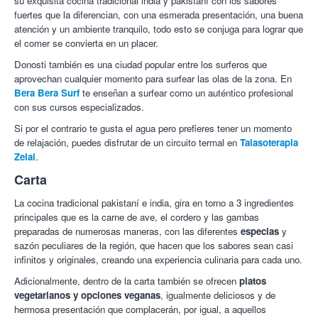
su exquisita cocina tradicional india y pakistaní con los sabores
fuertes que la diferencian, con una esmerada presentación, una buena
atención y un ambiente tranquilo, todo esto se conjuga para lograr que
el comer se convierta en un placer.
Donosti también es una ciudad popular entre los surferos que
aprovechan cualquier momento para surfear las olas de la zona. En
Bera Bera Surf
te enseñan a surfear como un auténtico profesional
con sus cursos especializados.
Si por el contrario te gusta el agua pero prefieres tener un momento
de relajación, puedes disfrutar de un circuito termal en
Talasoterapia
Zelai
.
Carta
La cocina tradicional pakistaní e india, gira en torno a 3 ingredientes
principales que es la carne de ave, el cordero y las gambas
preparadas de numerosas maneras, con las diferentes
especias
y
sazón peculiares de la región, que hacen que los sabores sean casi
infinitos y originales, creando una experiencia culinaria para cada uno.
Adicionalmente, dentro de la carta también se ofrecen
platos
vegetarianos y opciones veganas
, igualmente deliciosos y de
hermosa presentación que complacerán, por igual, a aquellos