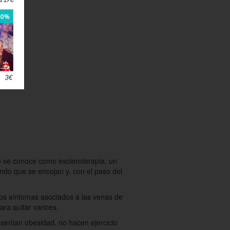
so se conoce como escleroterapia, un
ndo que se encojan y, con el paso del
gunos síntomas asociados a las venas de
ra quitar varices.
sentan obesidad, no hacen ejercicio