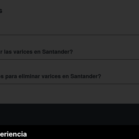
s
a persona a una o varias sesiones de escleroterapia, un procedimiento
olución esclerosante estéril en las pequeñas venas.
ar las varices en Santander?
, ocasionando hinchazón y que estas se peguen. No es hasta después de
Santander
suele variar, dependiendo de la cantidad de sesiones que se
eados. Con los cupones de Colectivia tendrás al alcance de tu mano de
 para eliminar varices en Santander?
entos para
eliminar varices en Santander
con los mejores precios y d
la mano de especialistas dedicados al bienestar y satisfacción del pacie
¿Podem
eriencia
¿Cómo funciona Colectivia?