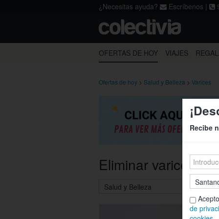
¿Necesitas ayuda?
Escríbenos
|
9
Acepto los
términos
,
la política de p
A Coruña
Alicante
OFERTAS DE HOY
VIAJES
REGAL
Gijón
Huesca
Pamplona
Santander
Ofertas de hoy
>
Salud y Belleza
>
Varices
¡Des
Recibe n
Eliminar varices S
Acepto
de privac
cookies
.