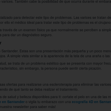
e varices. También cabe la posibilidad de que ocurra durante el embar
cializado para detectar este tipo de problemas. Las varices se tratan 
r ello el médico ideal para tratar este tipo de problemas es el cirujano
 a través de un examen físico ya que normalmente se perciben a simple
s para dar un diagnóstico seguro.
r
n Santander. Estas son una presentación más pequeña y un poco menos
s. A simple vista similar a la apariencia de la tela de una araña o las
lud, se trata de un problema estético que se presenta con mayor frec
cterístico, sin embargo, la persona puede sentir cierta picazón.
as ofertas para realizarse una escleroterapia para eliminar las varic
ndo de qué tanto se deba realizar el tratamiento.
e salud y belleza disponibles para ti: cortate el pelo en una de las 
e en Santander
o vigila tu embarazo con una
ecografía 4D en Santa
a nuestra newsletter para saber más!