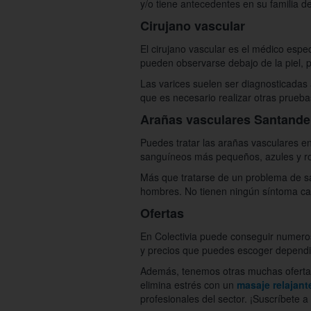
y/o tiene antecedentes en su familia d
Cirujano vascular
El cirujano vascular es el médico espe
pueden observarse debajo de la piel, po
Las varices suelen ser diagnosticadas
que es necesario realizar otras prueba
Arañas vasculares Santande
Puedes tratar las arañas vasculares e
sanguíneos más pequeños, azules y rojo
Más que tratarse de un problema de sa
hombres. No tienen ningún síntoma cara
Ofertas
En Colectivia puede conseguir numeros
y precios que puedes escoger dependie
Además, tenemos otras muchas ofertas d
elimina estrés con un
masaje relajant
profesionales del sector. ¡Suscríbete 