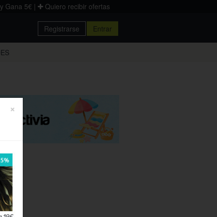
 y Gana 5€
|
Quiero recibir ofertas
Registrarse
Entrar
Donostia
DES
Palencia
Zaragoza
×