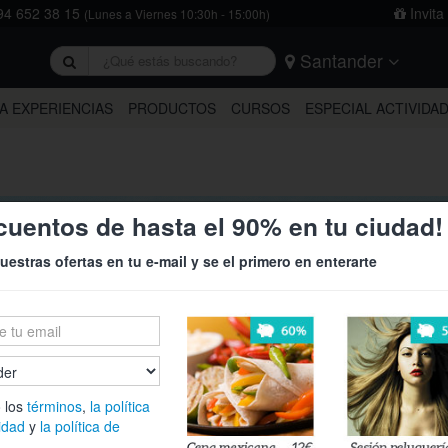
4 652 38 15
Invita
(Lunes a Viernes 10:30h - 15:00h)
Santander
rivacidad
y
la política de cookies
.
Barcelona
Bilbao
Burgos
A EXPERIENCIAS
PRODUCTOS
CURSOS
ESPECIAL ACTIVIDA
Logroño
Madrid
Oviedo
Tarragona
Valencia
Vitoria
cuentos de hasta el 90% en tu ciudad!
uestras ofertas en tu e-mail y se el primero en enterarte
antander
 los
términos
,
la política
idad
y
la política de
71%