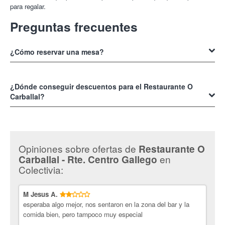
para regalar.
Preguntas frecuentes
¿Cómo reservar una mesa?
Para reservar una mesa en el
Restaurante O Carballal - Rte. Centro
Gallego
¿Dónde conseguir descuentos para el Restaurante O
solo debes llamara al teléfono 946561802 en su horario
laboral que es de martes a jueves de 08:00h a 22:30h, viernes y
Carballal?
sábados de 08:00h a 24:00h y domingo de 10:00h a 22:30h.
Conseguir
descuentos para el Restaurante O Carballal
es sencillo,
solo debes entrar y suscribirte en
https://www.colectivia.com/comercio/restaurante-o-carballal
,
Opiniones sobre ofertas de
Restaurante O
luego navegas entre las ofertas que tiene en nuestra web, de seguro
en
Carballal - Rte. Centro Gallego​​​​​​​
que encuentras varias que se ajusten a tus preferencias.
Colectivia:
M Jesus A.
esperaba algo mejor, nos sentaron en la zona del bar y la
comida bien, pero tampoco muy especial