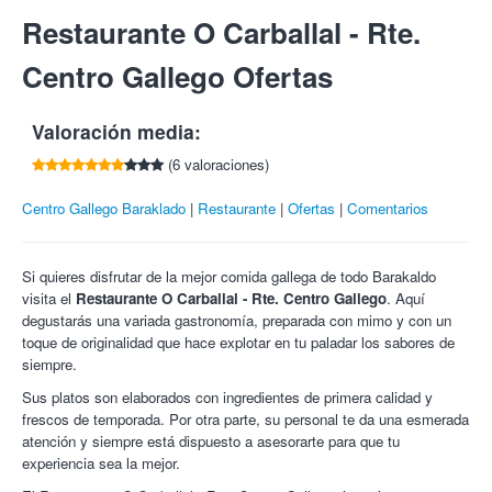
Entra en tu cuenta
o
regístrate
para poder compartir y ganar 5€
La especialidad de la casa:
19:00 a 22:00.
Barakaldo - 48902
¡Colectivia y Galicia para ti en la mesa!
Restaurante O Carballal - Rte.
por cada amigo que compre esta oferta.
Un cupón por persona. Compra mínima de 2 cupones.
Tlf:
946561802
Degustación de croquetas caseras:
Necesario reserva previa en el 946561802 indicando que
Pulpo y queso de arzua
Centro Gallego Ofertas
eres cliente de Colectivia. Sujeto a disponibilidad del
Jamón ibérico
restaurante.
Txangurro
Cancelaciones con 24 horas de antelación.
Valoración media:
Seguimos con:
Compra todos los cupones que quieras para ti o para
(6 valoraciones)
regalar.
Empanada casera gallega
Imprescindible llevar el cupón impreso.
De la tierra:
Centro Gallego Baraklado
Restaurante
Ofertas
Comentarios
Oreja de cerdo
Lacón cocido con pimentón De La Vera
Si quieres disfrutar de la mejor comida gallega de todo Barakaldo
Acompañado de:
visita el
Restaurante O Carballal - Rte. Centro Gallego
. Aquí
degustarás una variada gastronomía, preparada con mimo y con un
Cachelos
toque de originalidad que hace explotar en tu paladar los sabores de
siempre.
Sus platos son elaborados con ingredientes de primera calidad y
frescos de temporada. Por otra parte, su personal te da una esmerada
atención y siempre está dispuesto a asesorarte para que tu
experiencia sea la mejor.