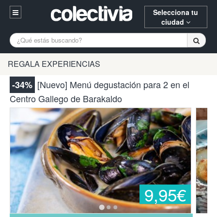
Selecciona tu
ciudad
Entrar
A Coruña
Alicante
Barcelona
REGALA EXPERIENCIAS
Registrarse
Bilbao
Burgos
Donostia
[Nuevo] Menú degustación para 2 en el
-34%
94 652 38 15 (L-V 10:30-15:00)
Centro Gallego de Barakaldo
Gijón
Huesca
Logroño
¿Necesitas ayuda? Escríbenos
Madrid
Oviedo
Palencia
Pamplona
Santander
Tarragona
Valencia
Vitoria
Zaragoza
9,95€