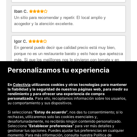
Iban C.
Un sitio para recomendar y repetir. El local amplio y
acogedor y la atención excelente.
Igor C.
En general puedo decir que calidad precio está muy bien,
porque no es un restaurante barato y esto hace que apetezca
más. Si que los mejillones nos lo sirvieron con tomate y en
la oferta no pone eso. La empanada la había probado
Personalizamos tu experiencia
anteriormente sin la oferta y estaba mucho mejor otras
veces, pero por el precio no se le puede poner grandes
peros.
En
Colectivia
utilizamos cookies y otras tecnologías para mantener
la fiabilidad y la seguridad de nuestras páginas web, para medir su
rendimiento y para ofrecer una experiencia de compra
personalizada.
Para ello, recopilamos información sobre los usuarios,
su comportamiento y sus dispositivos.
Si seleccionas
“Estoy de acuerdo”
, nos das tu consentimiento; si lo
rechazas, utilizaremos solo las cookies esenciales y,
©2026 Colectivia
desafortunadamente, no recibirás ningún contenido personalizado.
Selecciona
“Establecer preferencias”
para ver más detalles y
Términos y condiciones
|
Política de privacidad
|
Política de cookies
|
gestionar tus opciones. Puedes ajustar tus preferencias en cualquier
Estudio turismo de verano 2020
momento. Para más información, consulta nuestra Política de