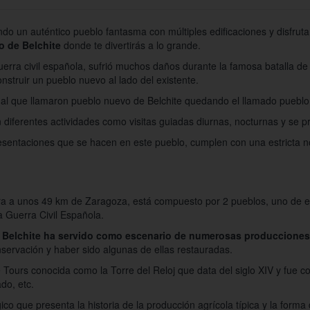
do un auténtico pueblo fantasma con múltiples edificaciones y disfrut
 de Belchite
donde te divertirás a lo grande.
uerra civil española, sufrió muchos daños durante la famosa batalla d
nstruir un pueblo nuevo al lado del existente.
al que llamaron pueblo nuevo de Belchite quedando el llamado pueblo
 diferentes actividades como visitas guiadas diurnas, nocturnas y se 
resentaciones que se hacen en este pueblo, cumplen con una estricta no
ra a unos 49 km de Zaragoza, está compuesto por 2 pueblos, uno de e
a Guerra Civil Española.
 Belchite ha servido como escenario de numerosas producciones
servación y haber sido algunas de ellas restauradas.
e Tours conocida como la Torre del Reloj que data del siglo XIV y fue co
do, etc.
 que presenta la historia de la producción agrícola típica y la forma d