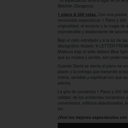
* El espectáculo tendrá lugar el 29 de
Belchite (Zaragoza).
1 piano & 200 velas.
Con una puesta e
reconocido espectáculo 1 Piano y 200
originalidad, el encanto y la magia de 
impredecible y desbordante de sorpre
Bajo el cielo estrellado y a la luz de l
discográfico titulado 'A LETTER FRO
Mallorca bajo el sello italiano Blue Spi
que su música y sonido, son poderosas
Cuando David se sienta al piano es una
placer y la entrega que transmite al t
íntima, sensible y espiritual con que s
admira.
La gira de conciertos 1 Piano y 200 V
calidad, de los ambientes románticos y 
cementerios, edificios abandonados, est
etc.
¡Vive los mejores espectáculos con 