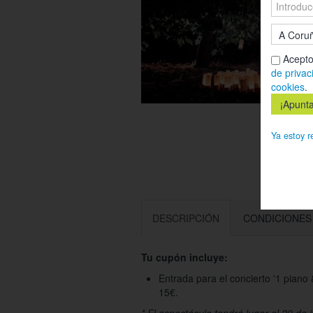
Acepto
de privac
cookies
.
Ya estoy r
DESCRIPCIÓN
CONDICIONES
Tu cupón incluye:
Entrada para el concierto '1 pian
15€.