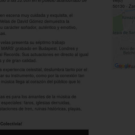
 julio a las 22:00h en el pueblo abandonado de
viejo)
50130 - Za
n escena muy cuidada y exquisita, el
 Velas de David Gómez demuestra la
su carácter soñador, auténtico y emotivo,
sas.
as velas presenta su séptimo trabajo
M MARS' grabado en Budapest, Londres y
ral Records. Sus actuaciones en directo al igual
 y de gran calidad.
 experiencia celestial, deslumbra tanto por el
ocar su instrumento, como por la conexión tan
u música llega al corazón del público que lo
elas es para los amantes de la música de
especiales: faros, iglesias derruidas,
aciones de tren, ruinas históricas, playas,
Colectivia!