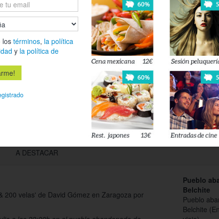
Es
Déjanos tu 
 los
términos
,
la política
esté disponi
idad
y
la política de
Acepto l
privacidad
egistrado
A DESTACAR
Pueblo ab
Belchite
o & 200 velas' de David Gómez en Zaragoza por
Pueblo aba
Belchite (E