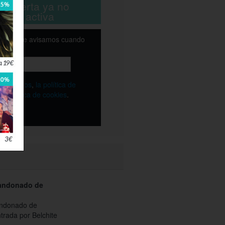
ta oferta ya no
está activa
email y te avisamos cuando
ble
os
términos
,
la política de
y
la política de cookies
.
andonado de
ndonado de
ntrada por Belchite