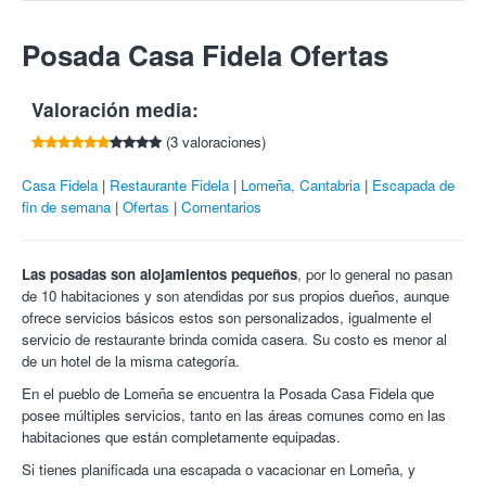
nueva primavera para florecer en todo su esplendor.
Compra todos los cupones que quieras para ti y para
Barrio Lomeña, 29 A
Compango del cocido (carne de nuestra propia
Entra en tu cuenta
o
regístrate
para poder compartir y ganar 5€
regalar.
39572, Lomeña (Cantabria)
ganadería, costilla adobada, tocino ibérico, panceta,
Su restaurante ofrece platos típicos de la cocina de Cantabria,
Posada Casa Fidela Ofertas
por cada amigo que compre esta oferta.
Necesaria reserva en el 942 735 084. Sujeto a disponibilidad
Tlf:
617 044 327
Chorizo, Borono y relleno)
con exquisitas elaboraciones, materia prima de primera calidad y
del restaurante.
en un ambiente inmejorable.
Como final, un postre casero a elegir:
Imprescindible llevar el cupón impreso.
Valoración media:
¡Cultura y gastronomía en un solo lugar, Colectivia!
Cancelaciones con mínimo 24 horas de antelación.
Flan ó arroz con leche
(3 valoraciones)
Bebida:
Casa Fidela
Restaurante Fidela
Lomeña, Cantabria
Escapada de
Vino Rioja tempranillo
fin de semana
Ofertas
Comentarios
Pan de Liébana.
Las posadas son alojamientos pequeños
, por lo general no pasan
de 10 habitaciones y son atendidas por sus propios dueños, aunque
ofrece servicios básicos estos son personalizados, igualmente el
servicio de restaurante brinda comida casera. Su costo es menor al
de un hotel de la misma categoría.
En el pueblo de Lomeña se encuentra la Posada Casa Fidela que
posee múltiples servicios, tanto en las áreas comunes como en las
habitaciones que están completamente equipadas.
Si tienes planificada una escapada o vacacionar en Lomeña, y