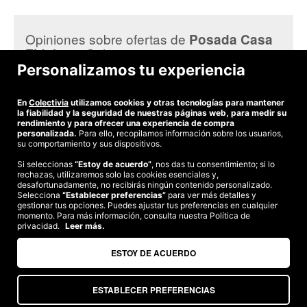
El teléfono de la
Posada Casa Fidela
es el 617 044 327 donde
varias que se ajustan a tus necesidades y presupuesto.
amablemente te atenderán y aclararán todas tus dudas, asimismo
podrás agendar tu cita una vez hayas adquirido tu cupón en
Opiniones sobre ofertas de
Posada Casa
Colectivia.
en Colectivia:
Fidela
Personalizamos tu experiencia
Yolanda F.
Hacia mucho frio
En
Colectivia
utilizamos cookies y otras tecnologías para mantener
la fiabilidad y la seguridad de nuestras páginas web, para medir su
rendimiento y para ofrecer una experiencia de compra
personalizada.
Para ello, recopilamos información sobre los usuarios,
su comportamiento y sus dispositivos.
Si seleccionas
“Estoy de acuerdo”
, nos das tu consentimiento; si lo
rechazas, utilizaremos solo las cookies esenciales y,
©2026 Colectivia
desafortunadamente, no recibirás ningún contenido personalizado.
Selecciona
Términos y condiciones
“Establecer preferencias”
|
Política de privacidad
para ver más detalles y
|
Política de cookies
|
gestionar tus opciones. Puedes ajustar tus preferencias en cualquier
Estudio turismo de verano 2020
momento. Para más información, consulta nuestra Política de
privacidad.
Leer más.
Compra segura
Te garantizamos el pago en todas tus compras
ESTOY DE ACUERDO
ESTABLECER PREFERENCIAS
Somos agencia de viajes. CIE: 2313