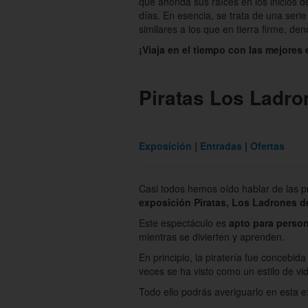
que ahonda sus raíces en los inicios de
días. En esencia, se trata de una seri
similares a los que en tierra firme, de
¡Viaja en el tiempo con las mejores 
Piratas Los Ladro
Exposición
Entradas
Ofertas
Casi todos hemos oído hablar de las p
exposición Piratas, Los Ladrones d
Este espectáculo es
apto para perso
mientras se divierten y aprenden.
En principio, la piratería fue concebi
veces se ha visto como un estilo de vid
Todo ello podrás averiguarlo en esta e