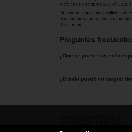
preferencia y compras tu cupón, que 
Finalmente sigues las sencillas instr
bien sea para que repitas tu experien
descuentos.
Preguntas frecuente
¿Qué se puede ver en la exp
En la
exposición Piratas Los Ladrones
los motivos que los indujeron a seguir
¿Dónde puedo conseguir des
Conseguir
descuentos para la exposic
luego solo tienes que buscar en su bol