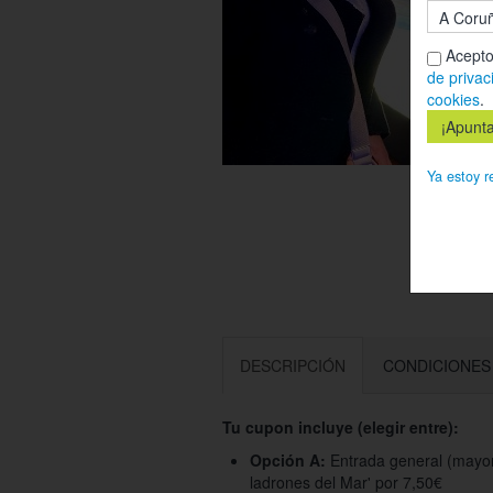
Acepto
de privac
cookies
.
Ya estoy r
DESCRIPCIÓN
CONDICIONES
Tu cupon incluye (elegir entre):
Opción A:
Entrada general (mayore
ladrones del Mar' por 7,50€