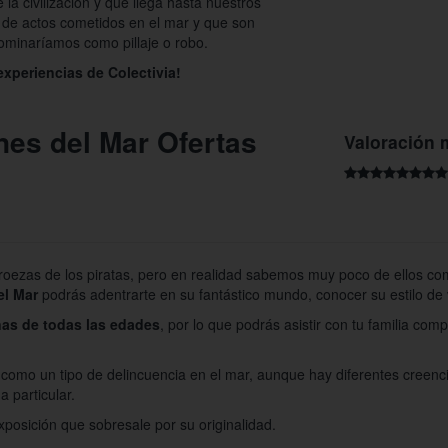
 la civilización y que llega hasta nuestros
e de actos cometidos en el mar y que son
nominaríamos como pillaje o robo.
experiencias de Colectivia!
nes del Mar Ofertas
Valoración 
roezas de los piratas, pero en realidad sabemos muy poco de ellos com
el Mar
podrás adentrarte en su fantástico mundo, conocer su estilo de 
nas de todas las edades
, por lo que podrás asistir con tu familia com
da como un tipo de delincuencia en el mar, aunque hay diferentes creenc
a particular.
xposición que sobresale por su originalidad.