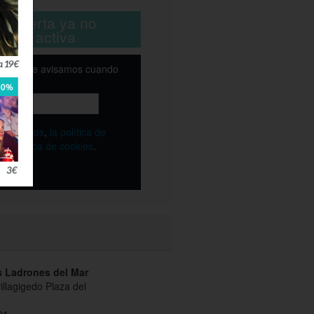
ta oferta ya no
está activa
email y te avisamos cuando
ble
os
términos
,
la política de
y
la política de cookies
.
s Ladrones del Mar
illagigedo Plaza del