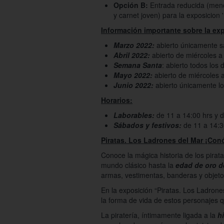
Opción B:
Entrada reducida (menor
y carnet joven) para la exposicion 
Información importante sobre la ex
Marzo 2022:
abierto únicamente 
Abril 2022:
abierto de miércoles a
Semana Santa
: abierto todos los 
Mayo 2022:
abierto de miércoles 
Junio 2022:
abierto únicamente los
Horarios:
Laborables:
de 11 a 14:00 hrs y d
Sábados y festivos:
de 11 a 14:3
Piratas. Los Ladrones del Mar ¡Con
Conoce la mágica historia de los pirat
mundo clásico hasta la
edad de oro de
armas, vestimentas, banderas y objeto
En la exposición “Piratas. Los Ladrone
la forma de vida de estos personajes 
La piratería, íntimamente ligada a la
h