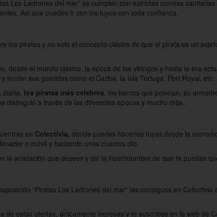
tas Los Ladrones del mar” se cumplen con estrictas normas sanitarias 
stentes. Así que puedes ir con los tuyos con toda confianza.
 los piratas y no solo el concepto clásico de que el pirata es un suje
po, desde el mundo clásico, la época de los vikingos y hasta la era act
 tenían sus guaridas como el Caribe, la Isla Tortuga, Port Royal, etc.
 diaria,
los piratas más celebres
, los barcos que poseían, su armame
los distinguió a través de las diferentes épocas y mucho más.
cuentras en
Colectivia,
donde puedes hacerlas tuyas desde la comodida
enador o móvil y haciendo unos cuantos clic.
 la antelación que desees y sin la incertidumbre de que te puedas que
 exposición “Piratas Los Ladrones del mar” las consigues en Colectivia
a de estas ofertas,
ú
nicamente ingresas y te suscribes en la web de Co