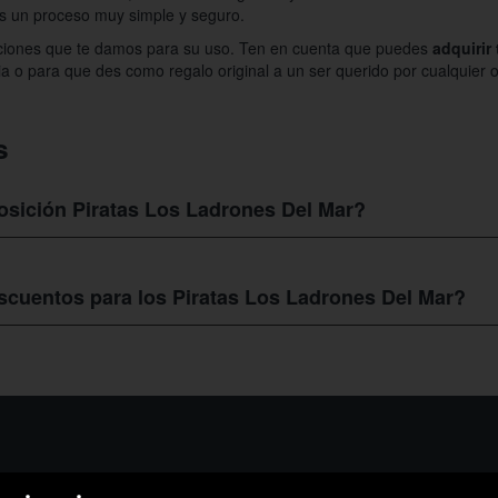
es un proceso muy simple y seguro.
ucciones que te damos para su uso. Ten en cuenta que puedes
adquirir
cia o para que des como regalo original a un ser querido por cualquier
s
osición Piratas Los Ladrones Del Mar?
 Del Mar
podras conocer aspectos de su vida que no conoces, su vestim
 ese mal camino.
cuentos para los Piratas Los Ladrones Del Mar?
ión Piratas Los Ladrones Del Mar
es muy facil, ya que solo debes entr
etín las ofertas que tiene para ti, seguro que consigues varias que se 