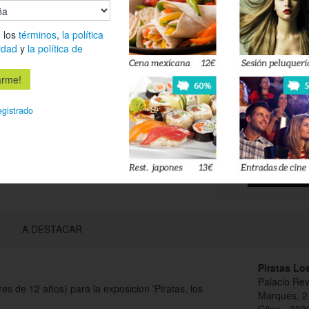
Es
 los
términos
,
la política
idad
y
la política de
Déjanos tu 
esté disponi
egistrado
Acepto l
privacidad
A DESTACAR
Piratas Lo
Palacio Rev
s de 12 años) para la exposicion 'Piratas, los
Marqués, 2