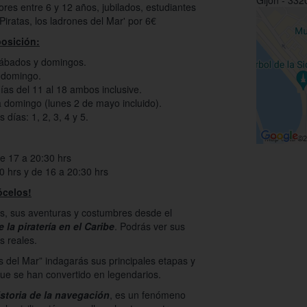
Gijon - 332
es entre 6 y 12 años, jubilados, estudiantes
'Piratas, los ladrones del Mar' por 6€
posición:
sábados y domingos.
 domingo.
días del 11 al 18 ambos inclusive.
a domingo (lunes 2 de mayo incluido).
 días: 1, 2, 3, 4 y 5.
e 17 a 20:30 hrs
0 hrs y de 16 a 20:30 hrs
ócelos!
as, sus aventuras y costumbres desde el
 la piratería en el Caribe
. Podrás ver sus
s reales.
s del Mar” indagarás sus principales etapas y
que se han convertido en legendarios.
istoria de la navegación
, es un fenómeno