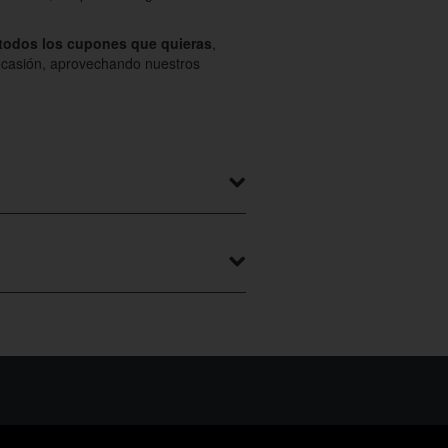
 todos los cupones que quieras
,
 ocasión, aprovechando nuestros
enta, etc. asi como sus orígenes y
ar en
https://www.colectivia.com/
,
adaptan a tu presupuesto.