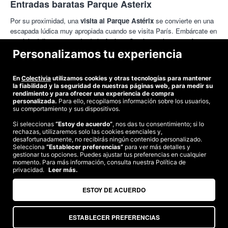
Entradas baratas Parque Asterix
sensaciones y emociones! Ya sea al enfrentarse a los romanos
con los galos o al descubrir el universo de los egipcios o de los
Por su proximidad, una
visita al Parque Astérix
se convierte en una
vikingos, el parque os reserva muchísimas sorpresas para pasar
escapada lúdica muy apropiada cuando se visita París. Embárcate en
un día inolvidable. Por su proximidad, una visita al Parque
un viaje delirante a través de la Antigua Grecia con las
entradas
Astérix se convierte en una escapada lúdica muy apropiada
baratas para el Parque Asterix
.Una odisea fantástica que te hará
Personalizamos tu experiencia
cuando se visita París. En 2017 descubre la nueva atracción de
descubrir un circuito sorprendente e inolvidable desde la estación de
locura: ¡Pégase Express! Embárcate en un viaje delirante a
Montparnos hasta el templo de Méduse. El Parque Astérix se divide
En
Colectivia
utilizamos cookies y otras tecnologías para mantener
través de la Antigua Grecia! Una odisea fantástica que te hará
en 6 universos. Cada uno de ellos tiene atracciones, restaurantes y
la fiabilidad y la seguridad de nuestras páginas web, para medir su
descubrir un circuito sorprendente e inolvidable desde la
algunos, incluso un espectáculo vikingo que no te puedes perder.
rendimiento y para ofrecer una experiencia de compra
estación de Montparnos hasta el templo de Méduse. El Parque
personalizada.
Para ello, recopilamos información sobre los usuarios,
su comportamiento y sus dispositivos.
Astérix se divide en 6 universos. Cada uno de ellos tiene
atracciones, restaurantes y algunos, incluso un espectáculo.
Si seleccionas
“Estoy de acuerdo”
, nos das tu consentimiento; si lo
rechazas, utilizaremos solo las cookies esenciales y,
©2026 Colectivia
¡Disfruta con Colectivia!
desafortunadamente, no recibirás ningún contenido personalizado.
Selecciona
“Establecer preferencias”
para ver más detalles y
Términos y condiciones
|
Política de privacidad
|
Política de cookies
|
gestionar tus opciones. Puedes ajustar tus preferencias en cualquier
Estudio turismo de verano 2020
momento. Para más información, consulta nuestra Política de
privacidad.
Leer más.
Compra segura
Te garantizamos el pago en todas tus compras
ESTOY DE ACUERDO
ESTABLECER PREFERENCIAS
Somos agencia de viajes. CIE: 2313