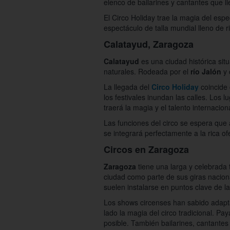
elenco de bailarines y cantantes que l
El Circo Holiday trae la magia del esp
espectáculo de talla mundial lleno de ri
Calatayud, Zaragoza
Calatayud
es una ciudad histórica sit
naturales. Rodeada por el
río Jalón
y 
La llegada del
Circo Holiday
coincide 
los festivales inundan las calles. Los 
traerá la magia y el talento internacion
Las funciones del circo se espera que 
se integrará perfectamente a la rica of
Circos en Zaragoza
Zaragoza
tiene una larga y celebrada 
ciudad como parte de sus giras naciona
suelen instalarse en puntos clave de l
Los shows circenses han sabido adapt
lado la magia del circo tradicional. Pa
posible. También bailarines, cantante