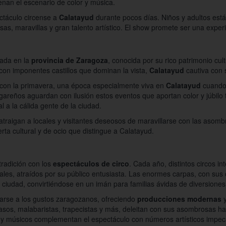
lenan el escenario de color y música.
ectáculo circense a
Calatayud
durante pocos días. Niños y adultos está
sas, maravillas y gran talento artístico. El show promete ser una experi
uada en la
provincia de Zaragoza
, conocida por su rico patrimonio cul
con imponentes castillos que dominan la vista,
Calatayud
cautiva con 
con la primavera, una época especialmente viva en
Calatayud
cuando
lugareños aguardan con ilusión estos eventos que aportan color y júbilo t
al a la cálida gente de la ciudad.
atraigan a locales y visitantes deseosos de maravillarse con las asom
erta cultural y de ocio que distingue a Calatayud.
tradición con los
espectáculos de circo
. Cada año, distintos circos i
les, atraídos por su público entusiasta. Las enormes carpas, con sus c
a ciudad, convirtiéndose en un imán para familias ávidas de diversiones
arse a los gustos zaragozanos, ofreciendo
producciones modernas
y
yasos, malabaristas, trapecistas y más, deleitan con sus asombrosas hab
s y músicos complementan el espectáculo con números artísticos impec