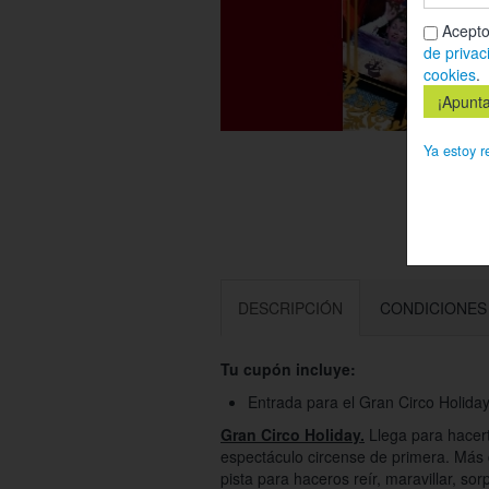
Acepto
de privac
cookies
.
Ya estoy r
DESCRIPCIÓN
CONDICIONES
Tu cupón incluye:
Entrada para el Gran Circo Holiday
Gran Circo Holiday.
Llega para hacer
espectáculo circense de primera. Más d
pista para haceros reír, maravillar, so