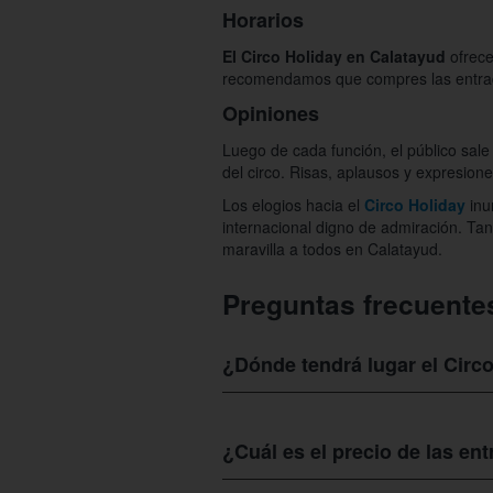
Horarios
El Circo Holiday
en Calatayud
ofrec
recomendamos que compres las entrada
Opiniones
Luego de cada función, el público sale
del circo. Risas, aplausos y expresio
Los elogios hacia el
Circo Holiday
inu
internacional digno de admiración. Tan
maravilla a todos en Calatayud.
Preguntas frecuente
¿Dónde tendrá lugar el Circ
Puedes llegar al
Circo Holiday en Ca
interactivo donde puedes ver la localiz
¿Cuál es el precio de las en
principales vías de acceso en coche y