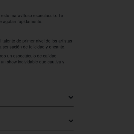
 este maravilloso espectáculo. Te
se agotan rápidamente.
talento de primer nivel de los artistas
 sensación de felicidad y encanto.
ndo un espectáculo de calidad
 un show inolvidable que cautiva y
en esta web. Hemos incluido un mapa
sobre cómo llegar. El mapa muestra las