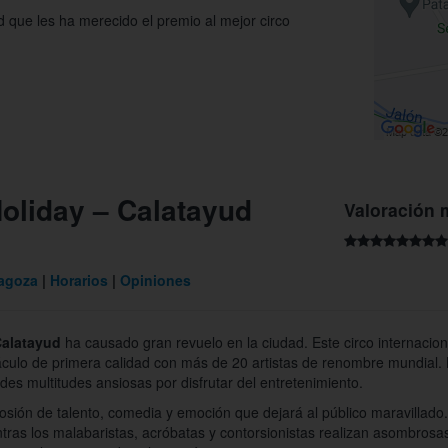
 que les ha merecido el premio al mejor circo
Holiday – Calatayud
Valoración 
ragoza
Horarios
Opiniones
alatayud
ha causado gran revuelo en la ciudad. Este circo internacio
áculo de primera calidad con más de 20 artistas de renombre mundial. La
des multitudes ansiosas por disfrutar del entretenimiento.
osión de talento, comedia y emoción que dejará al público maravillad
ntras los malabaristas, acróbatas y contorsionistas realizan asombrosa