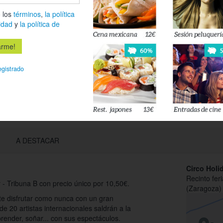
 los
términos
,
la política
idad
y
la política de
Déjanos tu 
esté disponi
Acepto l
egistrado
privacidad
A DESTACAR
Circo Holi
Recinto feri
 - Tribuna B con precio único por 10,50€.
(Zaragoza)
te disfrutar como nunca con un gran
e 20 artistas internacionales saldrán a la
rprender, soñar... con sus espectáculos.