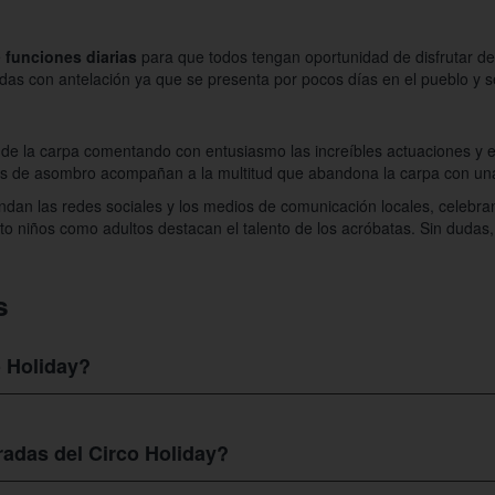
e
funciones diarias
para que todos tengan oportunidad de disfrutar de
s con antelación ya que se presenta por pocos días en el pueblo y 
 de la carpa comentando con entusiasmo las increíbles actuaciones y el 
nes de asombro acompañan a la multitud que abandona la carpa con una
ndan las redes sociales y los medios de comunicación locales, celebra
to niños como adultos destacan el talento de los acróbatas. Sin dudas,
s
o Holiday?
latayud
consultando la dirección y ubicación que te mostramos aquí 
ación exacta del circo en la localidad y obtener indicaciones precisas 
tradas del Circo Holiday?
 las paradas de autobús más cercanas.