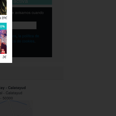
está activa
email y te avisamos cuando
ble
os
términos
,
la política de
y
la política de cookies
.
day - Calatayud
al - Calatayud
 - 50300