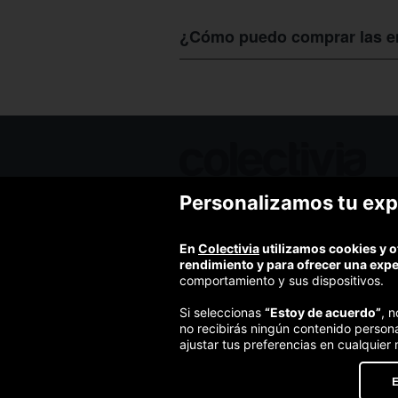
El
Circo Holiday
ofrece entradas a pr
son razonables considerando la alta cal
¿Cómo puedo comprar las en
que han hecho una gran inversión en en
Además, puedes aprovechar los descu
La mejor manera de obtener entradas
encontrarás entradas aún más baratas
descuento y ofertas para eventos en 
circo.
Colectivia
permite reservar las entrad
aseguras la entrada y evitas las largas
Personalizamos tu exp
Ofertas de hoy
Blog
Contacto
En
Colectivia
utilizamos cookies y o
Términos y condiciones
rendimiento y para ofrecer una exp
Política de privacidad y aviso legal
comportamiento y sus dispositivos.
Política de cookies
Si seleccionas
“Estoy de acuerdo”
, 
no recibirás ningún contenido person
ajustar tus preferencias en cualquier