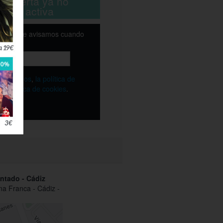
ta oferta ya no
está activa
email y te avisamos cuando
ble
os
términos
,
la política de
y
la política de cookies
.
ntado - Cádiz
na Franca - Cádiz -