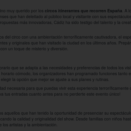
tino muy querido por los
circos itinerantes que recorren España
. A l
es que han deleitado al público local y visitante con sus espectáculo
propuestas más innovadoras, Cádiz ha sido testigo del talento y la crea
 del circo con una ambientación terroríficamente cautivadora, el esp
es y originales que han visitado la ciudad en los últimos años. Prepár
 con un toque de misterio y diversión.
ario que se adapta a las necesidades y preferencias de todos los visi
n horario cómodo, los organizadores han programado funciones tanto e
elegir la opción que mejor se ajuste a sus planes y rutinas.
ilidad necesaria para que puedas vivir esta experiencia terroríficament
va tus entradas cuanto antes para no perderte este evento único!
os aquellos que han tenido la oportunidad de presenciar su espectácul
ando la calidad y originalidad del show. Desde familias con niños hasta
 los artistas y la ambientación.