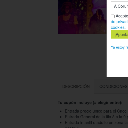
Acepto
de privac
cookies
.
Ya estoy r
DESCRIPCIÓN
CONDICIONES
Tu cupón incluye (a elegir entre):
Entrada precio único para el Circ
Entrada General de la fila 8 a la 9
Entrada infantil o adulto en zona la