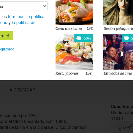
Es
 los
términos
,
la política
Déjanos tu 
idad
y
la política de
esté disponi
Acepto l
egistrado
privacidad
A DESTACAR
Circo Enca
Glorieta Zo
o Encantado por 12€.
11010
 para el Circo Encantado por 11,90€.
teral de la fila 4 a la 7 para el Circo Encantado