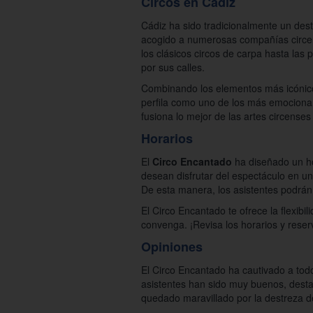
Circos en Cádiz
Cádiz ha sido tradicionalmente un des
acogido a numerosas compañías circens
los clásicos circos de carpa hasta las 
por sus calles.
Combinando los elementos más icónicos
perfila como uno de los más emocionant
fusiona lo mejor de las artes circenses
Horarios
El
Circo Encantado
ha diseñado un hor
desean disfrutar del espectáculo en u
De esta manera, los asistentes podrán 
El Circo Encantado te ofrece la flexib
convenga. ¡Revisa los horarios y reser
Opiniones
El Circo Encantado ha cautivado a tod
asistentes han sido muy buenos, destac
quedado maravillado por la destreza de