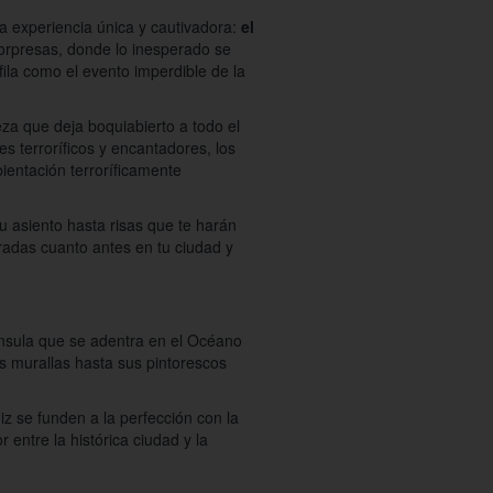
a experiencia única y cautivadora:
el
orpresas, donde lo inesperado se
fila como el evento imperdible de la
eza que deja boquiabierto a todo el
s terroríficos y encantadores, los
ientación terroríficamente
u asiento hasta risas que te harán
radas cuanto antes en tu ciudad y
nínsula que se adentra en el Océano
s murallas hasta sus pintorescos
iz se funden a la perfección con la
 entre la histórica ciudad y la