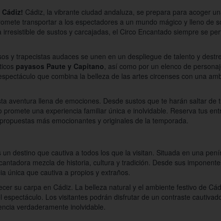
 Cádiz!
Cádiz, la vibrante ciudad andaluza, se prepara para acoger un
romete transportar a los espectadores a un mundo mágico y lleno de s
irresistible de sustos y carcajadas, el Circo Encantado siempre se per
osos y trapecistas audaces se unen en un despliegue de talento y destr
ticos
payasos Paute y Capitano
, así como por un elenco de personaje
espectáculo que combina la belleza de las artes circenses con una amb
esta aventura llena de emociones. Desde sustos que te harán saltar de t
 promete una experiencia familiar única e inolvidable. Reserva tus ent
s propuestas más emocionantes y originales de la temporada.
s un destino que cautiva a todos los que la visitan. Situada en una pe
antadora mezcla de historia, cultura y tradición. Desde sus imponente
ia única que cautiva a propios y extraños.
cer su carpa en Cádiz. La belleza natural y el ambiente festivo de Cád
l espectáculo. Los visitantes podrán disfrutar de un contraste cautivador
encia verdaderamente inolvidable.