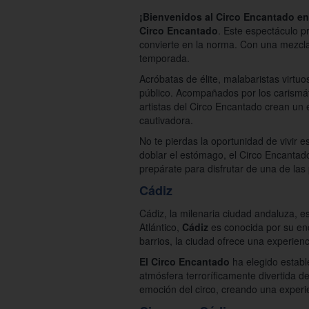
¡Bienvenidos al Circo Encantado en
Circo Encantado
. Este espectáculo p
convierte en la norma. Con una mezcla 
temporada.
Acróbatas de élite, malabaristas virtu
público. Acompañados por los carismá
artistas del Circo Encantado crean un 
cautivadora.
No te pierdas la oportunidad de vivir 
doblar el estómago, el Circo Encantado
prepárate para disfrutar de una de la
Cádiz
Cádiz, la milenaria ciudad andaluza, e
Atlántico,
Cádiz
es conocida por su enc
barrios, la ciudad ofrece una experienc
El Circo Encantado
ha elegido estable
atmósfera terroríficamente divertida de
emoción del circo, creando una experi