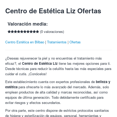
regalar.
C/ hurtado amezaga 3
Limpieza facial profunda:
Entra en tu cuenta
o
regístrate
para poder compartir y ganar 5€
Reserva previa en el 692 806 184.
Bilbao - 48008
Desmaquillante.
Centro de Estética Liz Ofertas
por cada amigo que compre esta oferta.
Cancelaciones con 24 horas de antelación.
Tlf:
692806184
Tónico.
Horario:
Extracción.
Lunes a viernes: 10:30-19:30.
Valoración media:
Mascarilla.
Sábados: 10:30 -15:00.
Hidratación con un pequeño masaje.
(0 valoraciones)
Ozonoterapia
: La limpieza facial con ozono tiene grandes
propiedades antisépticas, siendo uno de los mayores
Centro Estética en Bilbao
Tratamientos
Ofertas
germicidas contra bacterias y cualquier clase de hongos.
Su poder desinflamatorio y analgésico ayuda al sistema
¿Deseas rejuvenecer la piel y no encuentras el tratamiento más
inmunológico y a la circulación y oxigenación de los
eficaz?, el
Centro de Estética Liz
tiene las mejores opciones para ti.
tejidos. uno de los principales beneficios es abrir los poros
Desde técnicas para reducir la celulitis hasta las más especiales para
para poder extraer fácilmente los desechos y contaminantes
cuidar el cutis. ¡Conócelos!
para lograr que se vea una cara limpia y sin imperfecciones.
Además
purifica y oxigena la piel, relaja los músculos
Este establecimiento cuenta con expertos profesionales de
belleza y
faciales y elimina toxinas.
estética
para ofrecerte lo más avanzado del mercado. Además, solo
Microdermoabrasión con punta de diamante:
La
emplean productos de alta calidad y marcas reconocidas, así como
microdermoabrasión con punta de diamante es también
equipos de última generación. Todo debidamente certificado para
conocida como exfoliación mecánica. Gracias a un equipo
evitar riesgos y efectos secundarios.
que consta de una punta de diamante se estimula de la
Por otra parte, este centro dispone de estrictos protocolos sanitarios
microcirculación y al mismo tiempo limpia la piel y elimina
de higiene y esterilización de equipos, personal, herramientas y