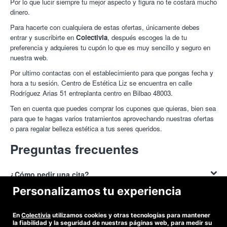
Por lo que lucir siempre tu mejor aspecto y figura no te costará mucho
dinero.
Para hacerte con cualquiera de estas ofertas, únicamente debes
entrar y suscribirte en
Colectivia
, después escoges la de tu
preferencia y adquieres tu cupón lo que es muy sencillo y seguro en
nuestra web.
Por ultimo contactas con el establecimiento para que pongas fecha y
hora a tu sesión. Centro de Estética Liz se encuentra en calle
Rodríguez Arias 51 entreplanta centro en Bilbao 48003.
Ten en cuenta que puedes comprar los cupones que quieras, bien sea
para que te hagas varios tratamientos aprovechando nuestras ofertas
o para regalar belleza estética a tus seres queridos.
Preguntas frecuentes
¿Cómo pedir una cita?
Personalizamos tu experiencia
Para pedir una
cita para el Centro de Estética Liz
solo debes llamar al
teléfono 692806184, en el cual te atenderán amablemente en su
¿Dónde encontrar descuentos para el Centro de Estética
En
Colectivia
utilizamos cookies y otras tecnologías para mantener
horario laboral que es de lunes a viernes desde las 10:30h a las
Liz?
la fiabilidad y la seguridad de nuestras páginas web, para medir su