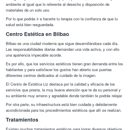
las células muertas.
ambiente al igual que lo referente al desecho y disposición de
materiales de un solo uso.
Los beneficios de la dermoabrasión con punta de diamante
sobre nuestra piel, son múltiples y muy efectivos. Es un
Por lo que podrás ir a hacerte tu terapia con la confianza de que tu
tratamiento de
rejuvenecimiento y limpieza facial
muy
salud está bien resguardada.
completo y efectivo. Los resultados, además, se
Centro Estética en Bilbao
aprecian desde la primera sesión por lo que quién lo prueba
queda muy satisfecho.
Bilbao es una ciudad moderna que sigue desarrollándose cada día.
Tratamiento especifico a cada tipo de piel.
Las responsabilidades diarias demandan una vida activa, y con ello
una apariencia impecable acorde.
Centro de estetica Liz.
En el corazón de Bilbao, sus
especialistas trabajan para ofrecer los mejores tratamientos para
Es por ello, que los servicios estéticos tienen gran demanda entre los
que te sientas bien y espléndida.
habitantes y para satisfacer los gustos han abierto sus puertas
diferentes centros dedicados al cuidado de la imagen.
¡Un rostro perfecto con Colectivia!
El Centro de Estética Liz destaca por la calidad y eficacia de los
servicios que presta, la muy buena atención que te da su personal y
su ambiente muy ameno y agradable donde también te podrás relajar.
Por otra parte, su infraestructura está bien cuidada y debidamente
acondicionada para los procedimientos estéticos que allí se realizan.
Tratamientos
Existen muchos tratamientos estéticos para lograr diversos objetivos,