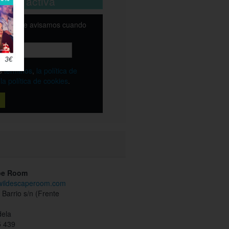
está activa
email y te avisamos cuando
ble
os
términos
,
la política de
y
la política de cookies
.
pe Room
.wildescaperoom.com
 Barrio s/n (Frente
)
dela
 439