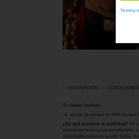
Ya estoy r
DESCRIPCIÓN
CONDICIONES
Tu cupón incluye:
Juego de escape en Wild Escape R
¿En qué consiste la actividad?
En un
ocurriendo fenómenos inexplicables. L
autoridades pidiendo auxilio. Éstas, d