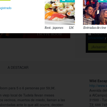
egistrado
Déjanos tu 
esté disponi
Acepto l
privacidad
A DESTACAR
Wild Esca
http://www
oom para 5 o 6 personas por 59,9€.
Avenida del
 viejo local de Tudela llevan meses
a AlCampo
os vecinos, muertos de miedo, llaman a las
31500 - Tu
esbordadas ante lo que allí ocurre, deciden
Tlf:
688 745