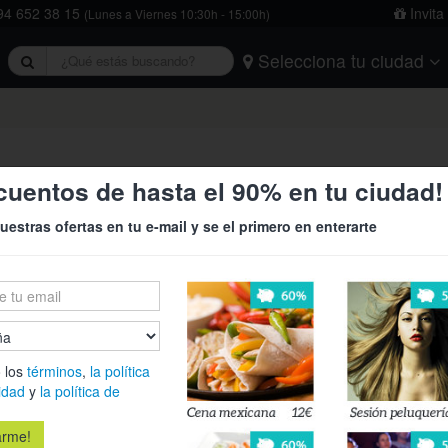
4 652 38 15
Invita
(Lunes a Viernes 10:30h - 15:00h)
Selecciona tu ciudad
rivacidad
y
la política de cookies
.
Barcelona
Bilbao
Burgos
Logroño
Madrid
Oviedo
Tarragona
Valencia
Vitoria
ara 5 o 6 personas ¡Resuelve el 
cuentos de hasta el 90% en tu ciudad!
uestras ofertas en tu e-mail y se el primero en enterarte
59,90
Conviértete
 los
términos
,
la política
resuelve el 
idad
y
la política de
Room ¡Solo 
Es