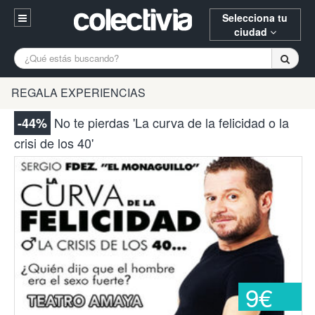
Selecciona tu
ciudad
Entrar
A Coruña
Alicante
Barcelona
REGALA EXPERIENCIAS
Registrarse
Bilbao
Burgos
Donostia
No te pierdas 'La curva de la felicidad o la
-44%
94 652 38 15 (L-V 10:30-15:00)
crisi de los 40'
Gijón
Huesca
Logroño
¿Necesitas ayuda? Escríbenos
Madrid
Oviedo
Palencia
Pamplona
Santander
Tarragona
Valencia
Vitoria
Zaragoza
9€