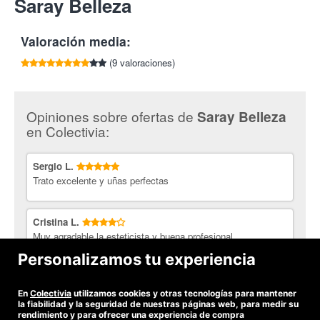
Saray Belleza
por cada amigo que compre esta oferta.
Cancelaciones con 24 horas de antelación o el cupón se
Tlf:
948 152 425
siempre guapa.
dará por validado.
¡Manos y pies perfectos con Colectivia!
En caso de querer manicura o pedicura francesa se abonará
Valoración media:
un suplemento de 2€ por servicio en el centro.
(9 valoraciones)
Opiniones sobre ofertas de
Saray Belleza
en Colectivia:
Sergio L.
Trato excelente y uñas perfectas
Cristina L.
Muy agradable la esteticista y buena profesional.
Personalizamos tu experiencia
Arantza S.
Muy buena profesional. Super atenta !
En
Colectivia
utilizamos cookies y otras tecnologías para mantener
la fiabilidad y la seguridad de nuestras páginas web, para medir su
rendimiento y para ofrecer una experiencia de compra