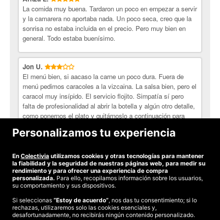
siempre tienen la oportunidad de comer y cenar en
La comida muy buena. Tardaron un poco en empezar a servir
establecimientos de tan alto nivel.
y la camarera no aportaba nada. Un poco seca, creo que la
¡Come rico con Colectivia!
sonrisa no estaba incluida en el precio. Pero muy bien en
general. Todo estaba buenísimo.
Jon U.
El menú bien, si aacaso la carne un poco dura. Fuera de
menú pedimos caracoles a la vizcaina. La salsa bien, pero el
caracol muy insípido. El servicio flojito. Simpatía sí pero
falta de profesionalidad al abrir la botella y algún otro detalle,
como ponernos el plato y quitárnoslo a continuación para
ponérselo a los de al lado. El local tiene la característica
Personalizamos tu experiencia
positiva de ser muy recogido. Pero al tener el techo muy bajo
se oyen todas las conversaciones. En conclusión: Bien, pero
en otra ocasión preferimos probar otro.
En
Colectivia
utilizamos cookies y otras tecnologías para mantener
la fiabilidad y la seguridad de nuestras páginas web, para medir su
rendimiento y para ofrecer una experiencia de compra
personalizada.
Para ello, recopilamos información sobre los usuarios,
su comportamiento y sus dispositivos.
Si seleccionas
“Estoy de acuerdo”
, nos das tu consentimiento; si lo
rechazas, utilizaremos solo las cookies esenciales y,
©2026 Colectivia
desafortunadamente, no recibirás ningún contenido personalizado.