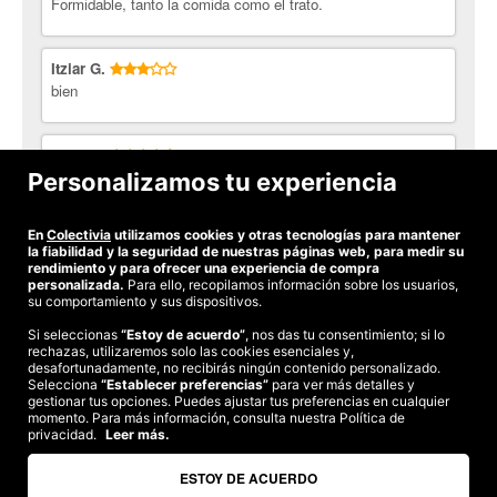
Formidable, tanto la comida como el trato.
Itziar G.
bien
Julio B.
el menu esta muy bien, la atencion es buena son muy
Personalizamos tu experiencia
atentos
En
Colectivia
utilizamos cookies y otras tecnologías para mantener
Ver todas las opiniones
la fiabilidad y la seguridad de nuestras páginas web, para medir su
rendimiento y para ofrecer una experiencia de compra
personalizada.
Para ello, recopilamos información sobre los usuarios,
su comportamiento y sus dispositivos.
Si seleccionas
“Estoy de acuerdo”
, nos das tu consentimiento; si lo
rechazas, utilizaremos solo las cookies esenciales y,
©2026 Colectivia
desafortunadamente, no recibirás ningún contenido personalizado.
Selecciona
“Establecer preferencias”
para ver más detalles y
Términos y condiciones
|
Política de privacidad
|
Política de cookies
|
gestionar tus opciones. Puedes ajustar tus preferencias en cualquier
Estudio turismo de verano 2020
momento. Para más información, consulta nuestra Política de
privacidad.
Leer más.
Compra segura
Te garantizamos el pago en todas tus compras
ESTOY DE ACUERDO