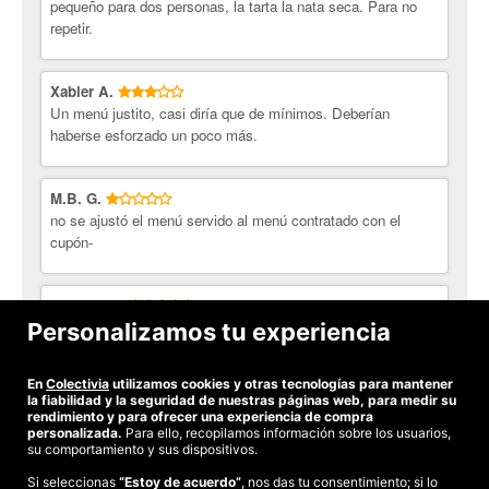
pequeño para dos personas, la tarta la nata seca. Para no
repetir.
Xabier A.
Un menú justito, casi diría que de mínimos. Deberían
haberse esforzado un poco más.
M.B. G.
no se ajustó el menú servido al menú contratado con el
cupón-
Yolanda C.
excelente trato, muy buena comida y en cantidad, Nos
Personalizamos tu experiencia
encantó
En
Colectivia
utilizamos cookies y otras tecnologías para mantener
Ver todas las opiniones
la fiabilidad y la seguridad de nuestras páginas web, para medir su
rendimiento y para ofrecer una experiencia de compra
personalizada.
Para ello, recopilamos información sobre los usuarios,
su comportamiento y sus dispositivos.
Si seleccionas
“Estoy de acuerdo”
, nos das tu consentimiento; si lo