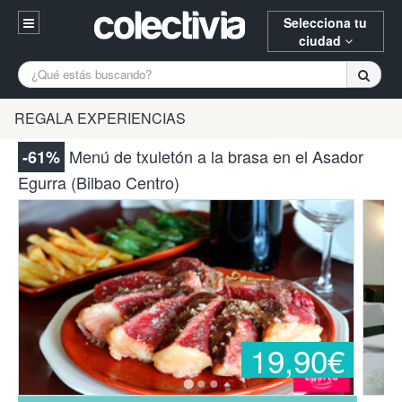
Selecciona tu
ciudad
Entrar
A Coruña
Alicante
Barcelona
REGALA EXPERIENCIAS
Registrarse
Bilbao
Burgos
Donostia
Menú de txuletón a la brasa en el Asador
-61%
94 652 38 15 (L-V 10:30-15:00)
Egurra (Bilbao Centro)
Gijón
Huesca
Logroño
¿Necesitas ayuda? Escríbenos
Madrid
Oviedo
Palencia
Pamplona
Santander
Tarragona
Valencia
Vitoria
Zaragoza
19,90€